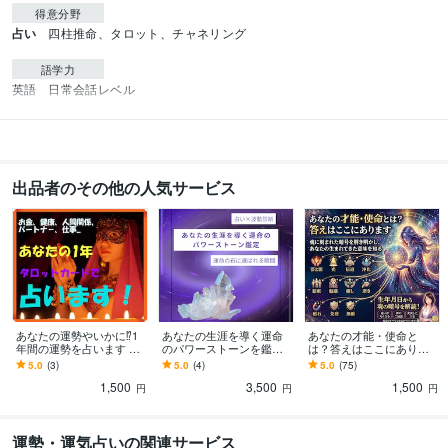
得意分野
占い
四柱推命、タロット、チャネリング
語学力
英語
日常会話レベル
出品者のその他の人気サービス
あなたの運勢やいかに⁉1
あなたの生涯を導く運命
あなたの才能・使命と
年間の運勢を占います 総
のパワーストーンを鑑定
は？答えはここにありま
合、お金、仕事、パート
します 占いと波動診断
す 魂に刻まれた暗号を解
5.0
(3)
5.0
(4)
5.0
(75)
ナー、対人関係等、12運
で、あなたに選ばれる“運
き明かし、あなたの生ま
1,500
3,500
1,500
勢を鑑定！
命の石”を導きます。
れてきた意味を知る
円
円
円
運勢・運気占いの関連サービス