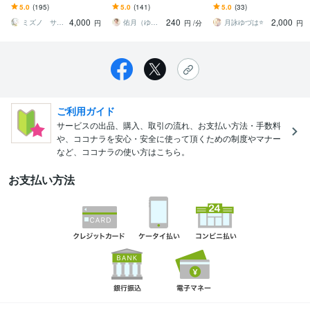
勢鑑定：神様に導かれ、
ます 命式から性格・相
す 恋愛・仕事・人間関係
5.0
(195)
5.0
(141)
5.0
(33)
運を味方に人生を最良に
性・仕事・運勢・四柱推
＊7項目＋オラクルカード
4,000
240
2,000
歩む方法】
命でひも解いていきます
からのメッセージ
ミズノ サヨリ
佑月（ゆうづき）
月詠ゆづは⭐️
円
円
/分
円
ご利用ガイド
サービスの出品、購入、取引の流れ、お支払い方法・手数料
や、ココナラを安心・安全に使って頂くための制度やマナー
など、ココナラの使い方はこちら。
お支払い方法