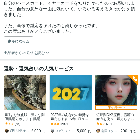
自分のバースカード、イヤーカードを知りたかったのでお願いしま
した。自分の意外な一面に気付いて、いろいろ考えるきっかけを頂
きました。

また、画像で鑑定を頂けたのも嬉しかったです。

この度はありがとうございました。
参考になった
出品者からの返信を読む
運勢・運気占いの人気サービス
予約受付中
8月より強化版 強力な開
2027年のあなたの運勢を
短時間OK‼︎霊視、霊聴の
運陰陽術致します 陰陽師
鑑定します 27年1月末日
能力を使って鑑定します
による強力な術にてご希
まで☆いい年にしたい
オラクルカードと霊視で
5.0
(45)
5.0
(297)
5.0
(70)
望の開運術を致します
ね。恋愛、結婚、仕事、
お悩みを解決へと導きま
2,000
5,000
200
お金
す
CELUNA★ご依頼多数につき対応遅延有
スピリチュアルカウンセラー沙耶美
南国ユタの末裔占い師✴︎リン
円
円
円
/分