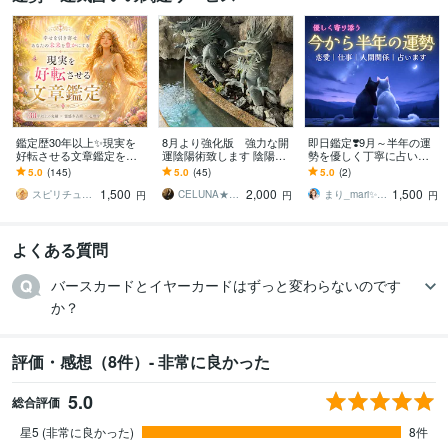
鑑定歴30年以上✨現実を
8月より強化版 強力な開
即日鑑定❣️9月～半年の運
好転させる文章鑑定をし
運陰陽術致します 陰陽師
勢を優しく丁寧に占いま
ます ✨「ただ当たる」だ
による強力な術にてご希
す お仕事|恋愛|人間関係|
5.0
(145)
5.0
(45)
5.0
(2)
けでなく「納得できる」
望の開運術を致します
全体運|金運|タロットで流
1,500
2,000
1,500
「前向きになれる」
れをお届け
スピリチュアルカウンセラー昌運
CELUNA★ご依頼多数につき対応遅延有
まり_mari✨️憩い時間♡心に光を灯す
円
円
円
よくある質問
バースカードとイヤーカードはずっと変わらないのです
か？
評価・感想（8件）- 非常に良かった
5.0
総合評価
星5 (非常に良かった)
8件