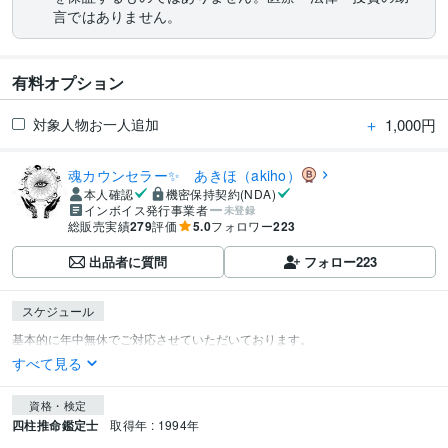
言ではありません。
有料オプション
＋
1,000円
対象人物お一人追加
魂カウンセラー✨ あきほ（akiho）
本人確認
機密保持契約(NDA)
インボイス発行事業者
未登録
総販売実績
279
評価
5.0
フォロワー
223
出品者に質問
フォロー
223
スケジュール
すべて見る
資格・検定
四柱推命鑑定士
取得年 : 1994年