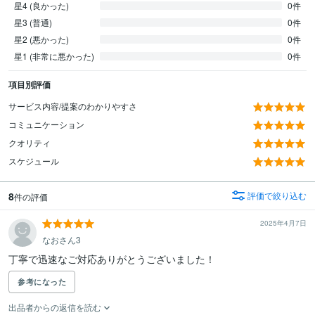
星4 (良かった)
0件
星3 (普通)
0件
星2 (悪かった)
0件
星1 (非常に悪かった)
0件
項目別評価
サービス内容/提案のわかりやすさ
コミュニケーション
クオリティ
スケジュール
8
評価で絞り込む
件の評価
2025年4月7日
なおさん3
丁寧で迅速なご対応ありがとうございました！
参考になった
出品者からの返信を読む