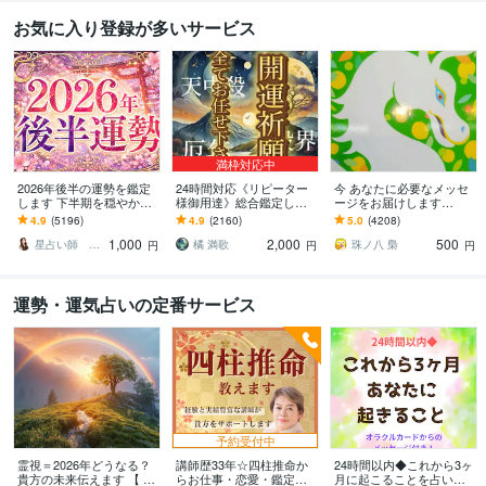
お気に入り登録が多いサービス
満枠対応中
2026年後半の運勢を鑑定
24時間対応《リピーター
今 あなたに必要なメッセ
します 下半期を穏やかに
様御用達》総合鑑定しま
ージをお届けします
進む道しるべに
す 霊視鑑定＋極ヒーリン
⭐️【アファメーション付
4.9
(5196)
4.9
(2160)
5.0
(4208)
グの無料サポート付き！
き】⭐️オラクルカード 簡
1,000
2,000
500
易版⭐️
星占い師 レイリィアス
橘 満歌
珠ノ八 梟
円
円
円
運勢・運気占いの定番サービス
予約受付中
霊視＝2026年どうなる？
講師歴33年☆四柱推命か
24時間以内◆これから3ヶ
貴方の未来伝えます 【 運
らお仕事・恋愛・鑑定し
月に起こることを占いま