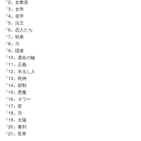
『2』女教皇

『3』女帝

『4』皇帝

『5』法王

『6』恋人たち

『7』戦車

『8』力

『9』隠者

『10』運命の輪

『11』正義

『12』吊るし人

『13』死神

『14』節制

『15』悪魔

『16』タワー

『17』星

『18』月

『19』太陽

『20』審判

『21』世界
