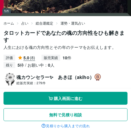
1/1
ホーム
占い
総合運鑑定
運勢・運気占い
タロットカードであなたの魂の方向性をひも解きま
す
人生における魂の方向性とその年のテーマをお伝えします。
5.0
(8)
10
件
評価
販売実績
5
枠 / お願い中：
0
人
残り
魂カウンセラー✨ あきほ（akiho）
総販売実績：
279件
購入画面に進む
無料で見積り相談
見積りから購入までの流れ