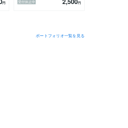
0
2,500
受付休止中
円
円
ポートフォリオ一覧を見る