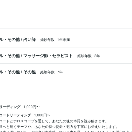
ル・その他
/
占い師
経験年数
:
1年未満
ル・その他
/
マッサージ師・セラピスト
経験年数
:
2年
ル・その他
/
その他
経験年数
:
7年
リーディング
1,000円〜
コードリーディング
1,000円〜
コードとホロスコープを通して、あなたの魂の本質を読み解きます。

世へと続くテーマや、あなたの持つ使命・魅力を丁寧にお伝えいたします。

に寄り添いながら、ご自身が本来持っている力を見いだしていけるような鑑定を心