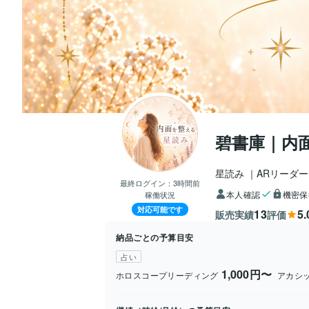
碧書庫｜内
​星読み ｜ARリーダ
最終ログイン：
3時間前
本人確認
機密保
稼働状況
対応可能です
13
5.
販売実績
評価
納品ごとの予算目安
占い
1,000円〜
ホロスコープリーディング
アカシ