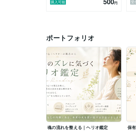
500
➡本来の自分らしさを見出し、

購入可能
受
円
これからの選択に活かせる視点をお伝えし
​▫️ 思考とエネルギーの整理

➡靈氣を通じ、次の一歩を踏み出す活力を
ポートフォリオ
​本鑑定では、客観性とバランスを大切に
​今の状況を丁寧に整理し、次の一歩を見
初めての方も、どうぞ安心してお話しく
魂の流れを整える｜ヘリオ鑑定
保