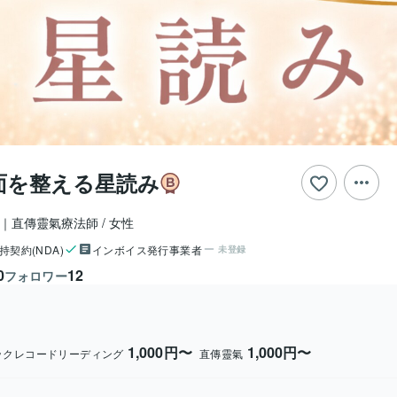
面を整える星読み
ー｜直傳靈氣療法師
女性
持契約(NDA)
インボイス発行事業者
未登録
0
12
フォロワー
1,000円〜
1,000円〜
ックレコードリーディング
直傳靈氣