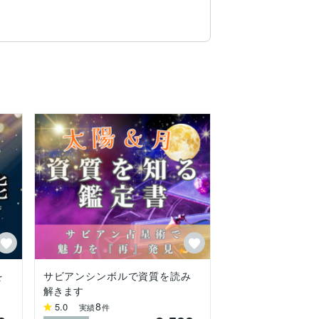
。

を
サビアンシンボルで資質を読み
解きます
8
5.0
実績
件