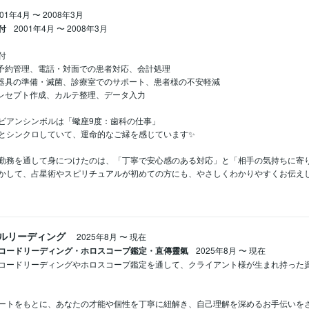
001年4月
〜
2008年3月
付
2001年4月
〜
2008年3月


予約管理、電話・対面での患者対応、会計処理

器具の準備・滅菌、診療室でのサポート、患者様の不安軽減

レセプト作成、カルテ整理、データ入力

ビアンシンボルは「蠍座9度：歯科の仕事」

とシンクロしていて、運命的なご縁を感じています✨

勤務を通して身につけたのは、「丁寧で安心感のある対応」と「相手の気持ちに寄り
かして、占星術やスピリチュアルが初めての方にも、やさしくわかりやすくお伝えしてい
ルリーディング
2025年8月
〜
現在
コードリーディング・ホロスコープ鑑定・直傳靈氣
2025年8月
〜
現在
コードリーディングやホロスコープ鑑定を通して、クライアント様が生まれ持った
ートをもとに、あなたの才能や個性を丁寧に紐解き、自己理解を深めるお手伝いをさ