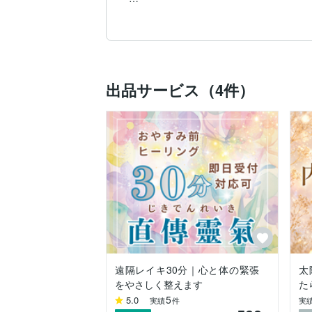
─── ･✧⋆☾⚝☽⋆✧･ ───

星の配置を、自分らしさの種に変える

​私自身、冥王星やヨッドが深く関わる配置
​太陽とキロンのヨッド・ブーメラン配置
出品サービス（4件）
その経験と分析力を活かし、無意識に繰り
​✓ なぜか同じパターンを繰り返してしまう
✓ 自分の強みが分からない

✓ 頭の中を整理したい

​星が描く「人生の設計図」から、必要な視
─ ⊹ ⊱ ☆ ⊰ ⊹ ─

本鑑定の特徴

─ ⊹ ⊱ ☆ ⊰ ⊹ ─

​▫️ 悩みの根本原因を特定

遠隔レイキ30分｜心と体の緊張
太
➡星の配置から、無意識の構造を客観的に
をやさしく整えます
た
5
5.0
実績
件
実
​▫️ 自分軸を再構築
