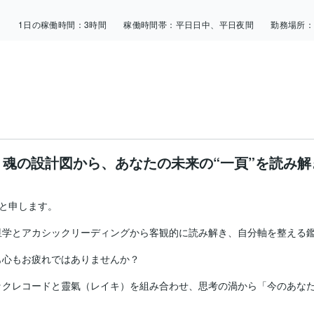
日
1日の稼働時間：
3時間
稼働時間帯：
平日日中、平日夜間
勤務場所
く魂の設計図から、あなたの未来の“一頁”を読み解
と申します。

星学とアカシックリーディングから客観的に読み解き、自分軸を整える鑑
も心もお疲れではありませんか？

ックレコードと靈氣（レイキ）を組み合わせ、思考の渦から「今のあな