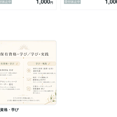
1,000
1,00
付休止中
受付休止中
円
ます。

整えます。

しています。過度に煽ることはいたしません。

つけるお手伝いをいたします。

ださい。
有資格・学び