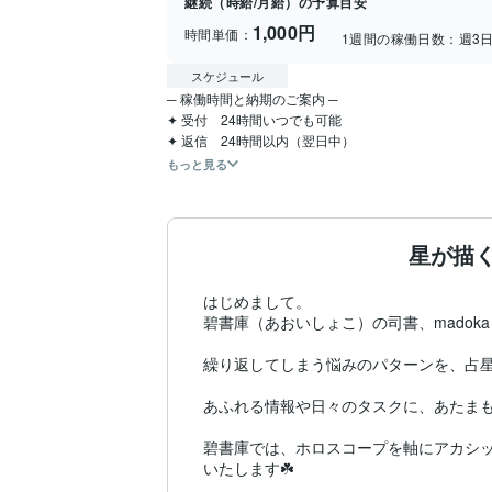
継続（時給/月給）の予算目安
1,000円
時間単価：
1週間の稼働日数：
週3
スケジュール
─ 稼働時間と納期のご案内 ─

✦ 受付　24時間いつでも可能

✦ 返信　24時間以内（翌日中）
もっと見る
星が描
はじめまして。

碧書庫（あおいしょこ）の司書、madoka
​繰り返してしまう悩みのパターンを、占
​あふれる情報や日々のタスクに、あたま
​碧書庫では、ホロスコープを軸にアカシ
いたします☘️
