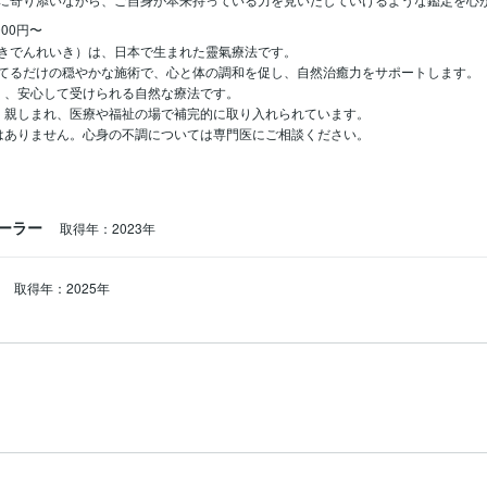
000円〜
きでんれいき）は、日本で生まれた靈氣療法です。

てるだけの穏やかな施術で、心と体の調和を促し、自然治癒力をサポートします。

く、安心して受けられる自然な療法です。

く親しまれ、医療や福祉の場で補完的に取り入れられています。

はありません。心身の不調については専門医にご相談ください。
ーラー
取得年：2023年
員
取得年：2025年