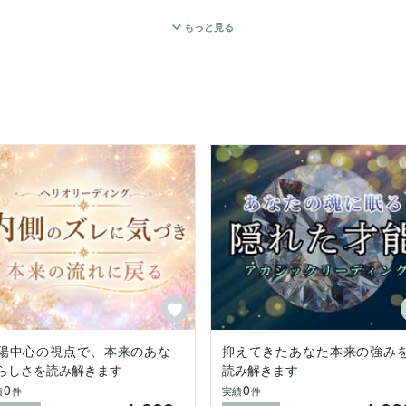
もっと見る
を持ち、物事の表面ではなく“深層”を見る視点を育ててきました。

から学んだのは、痛みや葛藤もまた、自分軸を築く材料になるということ
返してしまう思考や行動の根本原因を、丁寧に読み解きます。



点と、具体的な行動のヒントをお伝えしていきます。​

陽中心の視点で、本来のあな
抑えてきたあなた本来の強み
分析します。

らしさを読み解きます
読み解きます
0
0
績
件
実績
件