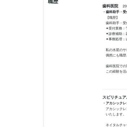
職歴
歯科医院
2
・歯科助手・受
【職歴】

歯科助手・受付
✦受付業務：
✦診療補助：
✦事務処理：
私の水星のサ
偶然にも職歴
歯科医院での
この経験を活
スピリチュア
・アカシックレ
アカシックレ
いたします。

ネイタルチャ