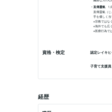
・直傳靈氣
1,
直傳靈氣（じ
手を優しく当
※宗教ではな
※海外でも広
※医療行為で
資格・検定
認定レイキヒ
子育て支援
経歴