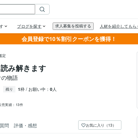
会員登録で10％割引クーポンを獲得！
鑑定
を読み解きます
けの物語
1
枠 / お願い中：
0
人
残り
販売実績：
13件
質問
評価・感想
お気に入り（13）