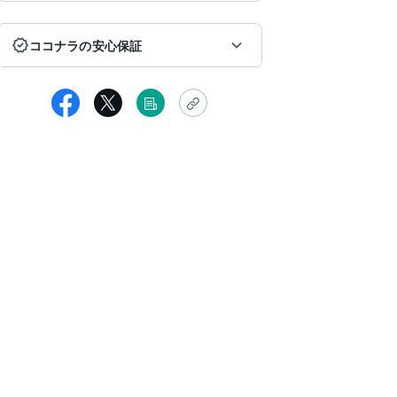
ココナラの安心保証
HSPカウンセラー tomo
じめてサビアンシンボルを鑑定していただきました！