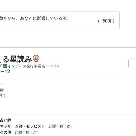
の動きから、あなたに影響している流
＋
500円
える星読み
インボイス発行事業者
未登録
12
ワー


能

中）

 占い師
/ マッサージ師・セラピスト
経験年数 : 2年
 その他
経験年数 : 7年