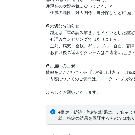
④現在の状況や気になっていること

（仕事の適性、対人関係、自分探しなど)任意／簡
​☘️大切なお知らせ

・鑑定は「星の読み解き」をメインとした鑑定
・心理カウンセリングではありません。

・生死、病気、金銭、ギャンブル、合否、霊障
・お届け後の返金やクレームはご遠慮いただい
​☘️お届けの目安

情報をいただいてから【5営業日以内（土日祝除
※ 内容についてのご質問は、トークルームが閉
​よろしくお願いいたします。
※鑑定・祈祷・施術の結果は、ご自身で
就、特定の結果を保証するものではあ