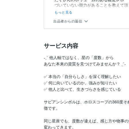
づいていない能力があることを教えて頂
先生とは会ったことがありませんが、やり
もっと見る
出品者からの返信
サービス内容
˗ˏˋ 他人軸ではなく、星の「度数」から

あなた本来の資質を見つけてみませんか？ ˎˊ˗

✅ 本当の「自分らしさ」を深く理解したい

✅ 何に向いているのか、強みが知りたい

✅ 他人と比べて、生きづらさを感じている

サビアンシンボルは、ホロスコープの360度そ
徴です。

同じ星座でも、度数が違えば、感じ方や物事の
変わってきます。
