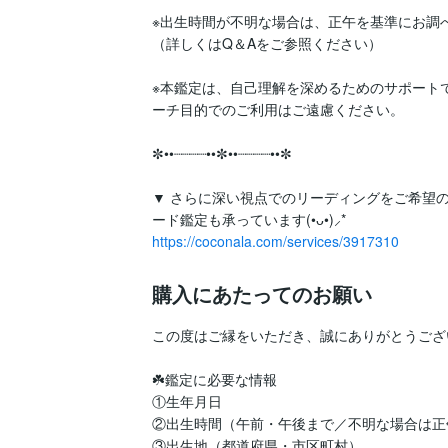
※出生時間が不明な場合は、正午を基準にお調べ
（詳しくはQ＆Aをご参照ください）

※本鑑定は、自己理解を深めるためのサポート
ーチ目的でのご利用はご遠慮ください。

✼••┈┈┈┈••✼••┈┈┈┈••✼

▼ さらに深い視点でのリーディングをご希望
https://coconala.com/services/3917310
購入にあたってのお願い
この度はご縁をいただき、誠にありがとうござ
​☘️鑑定に必要な情報

①生年月日

②出生時間（午前・午後まで／不明な場合は正
③出生地（都道府県・市区町村）
