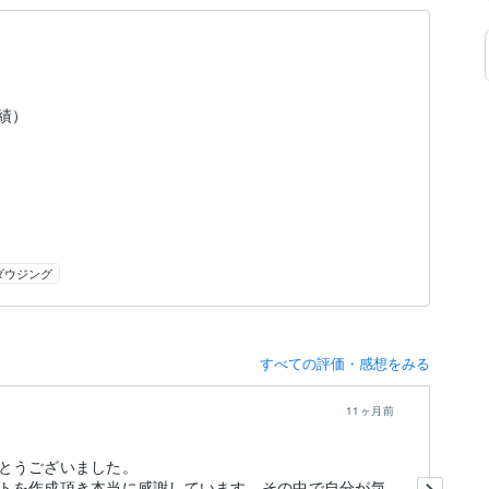
実績）
ダウジング
すべての評価・感想をみる
11ヶ月前
とうございました。
は
トを作成頂き本当に感謝しています。その中で自分が気