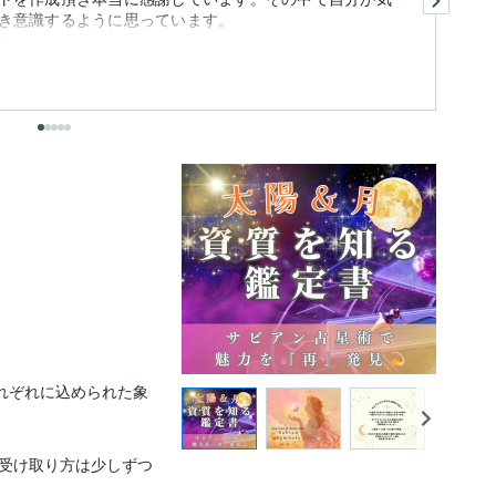
き意識するように思っています。
思
とりの中で...
を
も
出
れぞれに込められた象
受け取り方は少しずつ