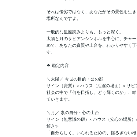
それは優劣ではなく、あなたがその景色を生き
場所なんですよ。

一般的な星座読みよりも、もっと深く。

太陽と月のサビアンシンボルを中心に、チャー
めて、あなたの資質や土台を、わかりやすく丁
す。

☘️ 鑑定内容

＼太陽／ 今世の目的・公の顔

サイン（資質）× ハウス（活躍の場面）× サビ
社会の中で「何を目指し、どう輝くのか」、軸
ていきます。

＼月／ 素の自分・心の土台

サイン（無意識の癖）× ハウス（安心の場所）
解き✨

「自分らしく」いられるための、揺るぎない根