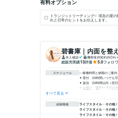
有料オプション
トランジットリーディング✨ 現在の星
れと日常のヒントをお伝えします。
碧書庫｜内面を整
本人確認
機密保持契約(NDA)
13
5.0
総販売実績
評価
フォロ
スケジュール
─ 稼働時間と納期のご案内 ─
✦ 受付　24時間いつでも可
✦ 返信　24時間以内（翌日
✦ お届け　通常3〜5日以内
すべて見る
ライフスタイル・その他 /
経験職種
ライフスタイル・その他 
ライフスタイル・その他 /