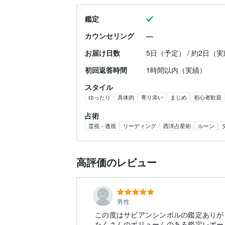
鑑定
カウンセリング
お届け日数
5日（予定） / 約2日（
初回返答時間
1時間以内（実績）
スタイル
ゆったり
具体的
寄り添い
まじめ
初心者歓迎
占術
霊視・透視
リーディング
西洋占星術
ルーン
高評価のレビュー
男性
この度はサビアンシンボルの鑑定ありが
たくさんのボリュームのある鑑定レポー