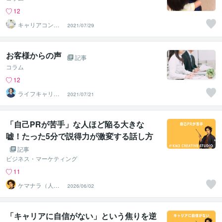
12
キャリアコンサ
2021/07/29
ルタントShino
お客様からの声
記事
コラム
12
ライフキャリア
2021/07/21
相談室｜NIIDA
「自己PRが苦手」な人ほど陥る大きな
嘘！たった5分で説得力が激変する話し方
とは
記事
ビジネス・マーケティング
11
ケマナラ（人
2026/06/02
事・採用コンサ
ルタント）
「キャリアに自信がない」という焦りを逆