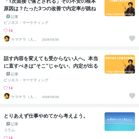
「1次面接で落とされる」その不安の根本
原因は？たった3つの改善で内定率が跳ね
上がる模擬面接の秘密
記事
ビジネス・マーケティング
14
ケマナラ（人
2026/05/30
事・採用コンサ
ルタント）
話す内容を変えても受からない人へ。本当
に直すべきは"そこ"じゃない、内定が出る
人の意外な共通点
記事
ビジネス・マーケティング
14
ケマナラ（人
2026/05/26
事・採用コンサ
ルタント）
とりあえず仕事やめてから考えよう。
記事
コラム
14