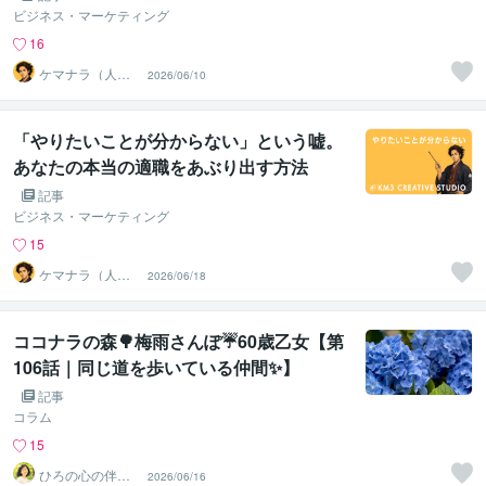
ビジネス・マーケティング
16
ケマナラ（人
2026/06/10
事・採用コンサ
ルタント）
「やりたいことが分からない」という嘘。
あなたの本当の適職をあぶり出す方法
記事
ビジネス・マーケティング
15
ケマナラ（人
2026/06/18
事・採用コンサ
ルタント）
ココナラの森🌳梅雨さんぽ☔60歳乙女【第
106話｜同じ道を歩いている仲間✨】
記事
コラム
15
ひろの心の伴走
2026/06/16