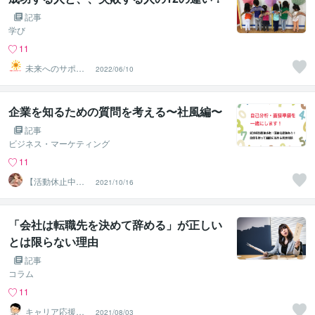
記事
学び
11
未来へのサポー
2022/06/10
ター
企業を知るための質問を考える〜社風編〜
記事
ビジネス・マーケティング
11
【活動休止中】
2021/10/16
はり Hari
「会社は転職先を決めて辞める」が正しい
とは限らない理由
記事
コラム
11
キャリア応援隊
2021/08/03