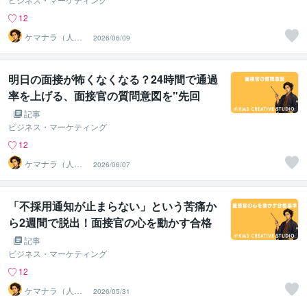
12
ケマナラ（人
2026/06/09
事・採用コンサ
ルタント）
明日の面接が怖くなくなる？24時間で通過
率を上げる、面接官の質問意図を"先回
り"する3ステップ戦略
記事
ビジネス・マーケティング
12
ケマナラ（人
2026/06/07
事・採用コンサ
ルタント）
「不採用通知が止まらない」という苦痛か
ら2週間で脱出！面接官の心を動かす合格
基準とは？
記事
ビジネス・マーケティング
12
ケマナラ（人
2026/05/31
事・採用コンサ
ルタント）