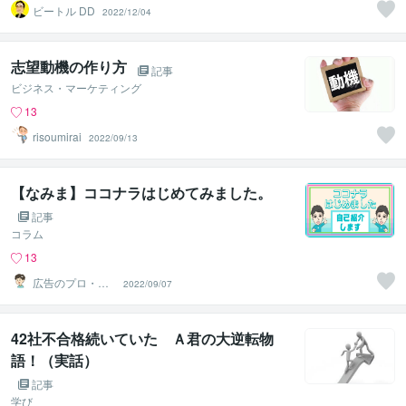
ビートル DD
2022/12/04
志望動機の作り方
記事
ビジネス・マーケティング
13
risoumirai
2022/09/13
【なみま】ココナラはじめてみました。
記事
コラム
13
広告のプロ・ラ
2022/09/07
イターmanabu
42社不合格続いていた Ａ君の大逆転物
語！（実話）
記事
学び