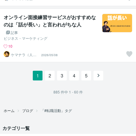
長
オンライン面接練習サービスがおすすめな
のは「話が長い」と言われがちな人
記事
ビジネス・マーケティング
10
ケマナラ（人
2026/05/08
事・採用コンサ
ルタント）
1
2
3
4
5
885
件中
1 - 60
件
ホーム
ブログ
「#転職活動」タグ
カテゴリ一覧