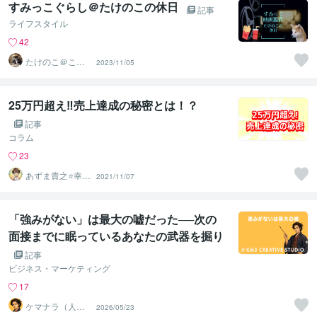
すみっこぐらし＠たけのこの休日
記事
ライフスタイル
42
たけのこ＠ここ
2023/11/05
ろの地図屋
25万円超え‼売上達成の秘密とは！？
記事
コラム
23
あずま貴之⭐幸せ
2021/11/07
自分軸の生き方
育成コーチ
「強みがない」は最大の嘘だった──次の
面接までに眠っているあなたの武器を掘り
起こす、たった1つの質問
記事
ビジネス・マーケティング
17
ケマナラ（人
2026/05/23
事・採用コンサ