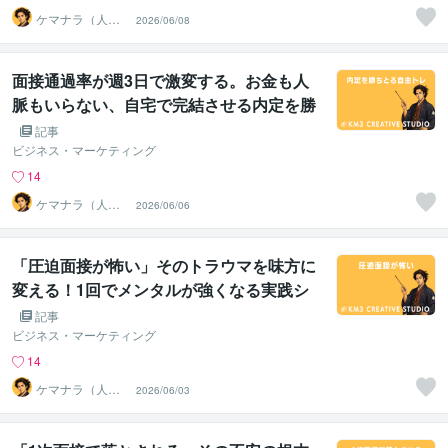
ケマナラ（人
2026/06/08
事・採用コンサ
ルタント）
面接通過率が週3日で激変する。お金も人
脈もいらない、自宅で完結させる内定を勝
ちとる自主トレ法
記事
ビジネス・マーケティング
14
ケマナラ（人
2026/06/06
事・採用コンサ
ルタント）
「圧迫面接が怖い」そのトラウマを味方に
変える！1回でメンタルが強くなる実践シ
ミュレーション
記事
ビジネス・マーケティング
14
ケマナラ（人
2026/06/03
事・採用コンサ
ルタント）