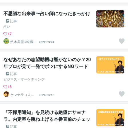
ルタント）
不思議な出来事〜占い師になったきっかけ
記事
占い
17
悠木美里⭐️転職専
2022/09/24
門・紫微斗数占
い師
なぜあなたの志望動機は響かないのか？20
年プロが見て一発でボツにするNGワード
と改善法
記事
ビジネス・マーケティング
16
ケマナラ（人
2026/06/13
事・採用コンサ
ルタント）
「不採用通知」を見続ける絶望にサヨナ
ラ。内定率を跳ね上げる本番直前のチェッ
クシート
記事