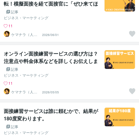
転！模擬面接を経て面接官に「ぜひ来てほ
しい」と言わせる方法
記事
ビジネス・マーケティング
11
ケマナラ（人
2026/06/01
事・採用コンサ
ルタント）
オンライン面接練習サービスの選び方は？
注意点や料金体系などを詳しくお伝えしま
す。
記事
ビジネス・マーケティング
11
ケマナラ（人
2026/05/05
事・採用コンサ
ルタント）
面接練習サービスは誰に頼むかで、結果が
180度変わります。
記事
ビジネス・マーケティング