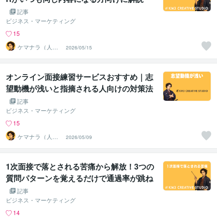
記事
ビジネス・マーケティング
15
ケマナラ（人
2026/05/15
事・採用コンサ
ルタント）
オンライン面接練習サービスおすすめ｜志
望動機が浅いと指摘される人向けの対策法
記事
ビジネス・マーケティング
15
ケマナラ（人
2026/05/09
事・採用コンサ
ルタント）
1次面接で落とされる苦痛から解放！3つの
質問パターンを覚えるだけで通過率が跳ね
上がる裏技
記事
ビジネス・マーケティング
14