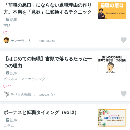
「前職の悪口」にならない退職理由の作り
方。不満を「意欲」に変換するテクニック
記事
学び
11
ケマナラ（人
2026/04/16
事・採用コンサ
ルタント）
【はじめての転職】書類で落ちるたった一
つの理由
記事
ビジネス・マーケティング
11
モリタの転職支
2023/01/17
援
ボーナスと転職タイミング（vol.2）
記事
コラム