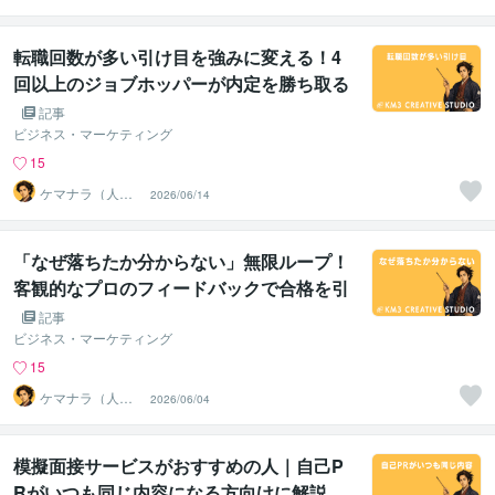
ルーム｜安心し
て話せる場所
転職回数が多い引け目を強みに変える！4
回以上のジョブホッパーが内定を勝ち取る
逆転のロジック
記事
ビジネス・マーケティング
15
ケマナラ（人
2026/06/14
事・採用コンサ
ルタント）
「なぜ落ちたか分からない」無限ループ！
客観的なプロのフィードバックで合格を引
き寄せる方法
記事
ビジネス・マーケティング
15
ケマナラ（人
2026/06/04
事・採用コンサ
ルタント）
模擬面接サービスがおすすめの人｜自己P
Rがいつも同じ内容になる方向けに解説