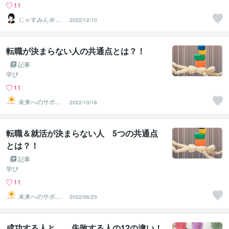
11
じゃすみん＠元
2022/12/10
看護師→転職キ
ャリア支援
転職が決まらない人の共通点とは？！
記事
学び
11
未来へのサポー
2022/10/18
ター
転職＆就活が決まらない人 5つの共通点
とは？！
記事
学び
11
未来へのサポー
2022/06/23
ター
成功する人と、、失敗する人の12の違い！