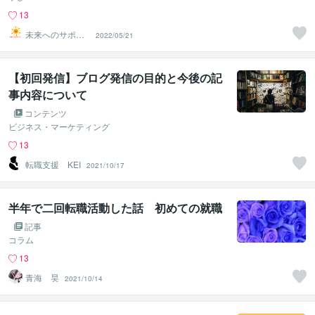
13
未来へのサポー
2022/05/21
ター
【初回発信】ブログ発信の目的と今後の記
事内容について
コンテンツ
ビジネス・マーケティング
13
転職支援 KEI
2021/10/17
半年で二回転職活動した話 初めての就職
記事
コラム
13
青海 昊
2021/10/14