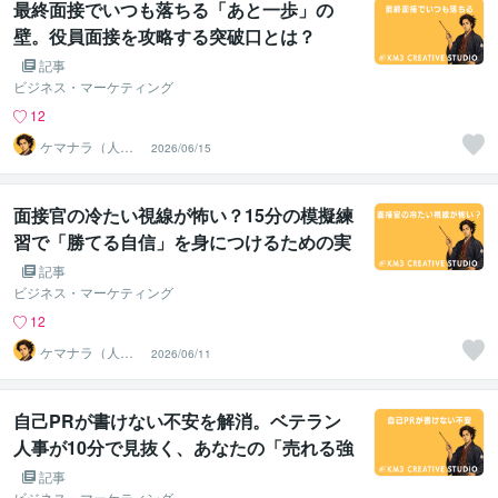
最終面接でいつも落ちる「あと一歩」の
壁。役員面接を攻略する突破口とは？
記事
ビジネス・マーケティング
12
ケマナラ（人
2026/06/15
事・採用コンサ
ルタント）
面接官の冷たい視線が怖い？15分の模擬練
習で「勝てる自信」を身につけるための実
践ステップ
記事
ビジネス・マーケティング
12
ケマナラ（人
2026/06/11
事・採用コンサ
ルタント）
自己PRが書けない不安を解消。ベテラン
人事が10分で見抜く、あなたの「売れる強
み」の引き出し方
記事
ビジネス・マーケティング