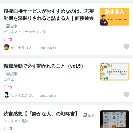
模擬面接サービスがおすすめなのは、志望
動機を深掘りされると詰まる人｜面接通過
率を上げる対策法
記事
ビジネス・マーケティング
13
ケマナラ（人
2026/05/11
事・採用コンサ
ルタント）
転職活動で必ず聞かれること（vol.5）
記事
コラム
13
じゃすみん＠元
2022/12/21
看護師→転職キ
ャリア支援
読書感想【「静かな人」の戦略書】
記事
エンタメ・趣味
13