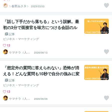
✨春野みさき✨
2023/03/03
「話し下手だから落ちる」という誤解。最
初の3分で面接官を味方につける会話のル
ール
記事
ビジネス・マーケティング
13
ケマナラ（人
2026/06/13
事・採用コンサ
ルタント）
「想定外の質問に答えられない」恐怖が消
える！どんな質問も10秒で自分の強みに変
換する技術
記事
ビジネス・マーケティング
13
ケマナラ（人
2026/06/06
事・採用コンサ
ルタント）