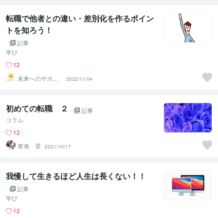
転職で他者との違い・差別化を作るポイン
トを知ろう！
記事
学び
12
未来へのサポー
2022/11/04
ター
初めての転職 ２
記事
コラム
12
青海 昊
2021/10/17
我慢して生きるほど人生は長くない！！
記事
学び
12