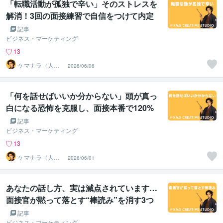
「転職活動が孤独で辛い」そのストレスを
解消！3回の面接練習で自信をつけて内定
を勝ち取る方法
記事
ビジネス・マーケティング
13
ケマナラ（人
2026/06/06
事・採用コンサ
ルタント）
「何を話せばいいか分からない」頭が真っ
白になる恐怖を克服し、面接本番で120%
の力を出す戦略
記事
ビジネス・マーケティング
13
ケマナラ（人
2026/06/01
事・採用コンサ
ルタント）
あなたの話し方、実は減点されています…
面接官が黙って落とす“棒読み”を消す3つ
のポイント
記事
ビジネス・マーケティング