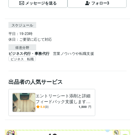
メッセージを送る
フォロー
3
スケジュール
平日：19-23時

休日：ご要望に応じて対応
得意分野
ビジネス代行・事務代行
営業ノウハウや転職支援
ビジネス 転職
出品者の人気サービス
エントリーシート添削と詳細
フィードバック支援します
そもそもESが書き進められ
5.0
(3)
1,500
円
ない、完成度が不安な方へ