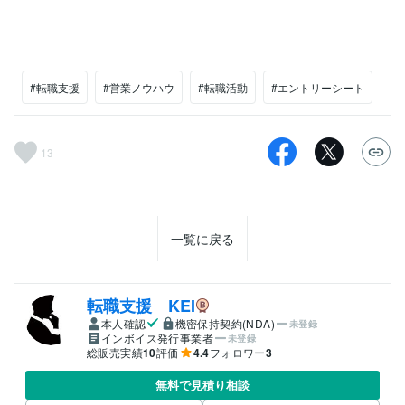
#転職支援
#営業ノウハウ
#転職活動
#エントリーシート
13
一覧に戻る
転職支援 KEI
本人確認
機密保持契約(NDA)
未登録
インボイス発行事業者
未登録
総販売実績
10
評価
4.4
フォロワー
3
無料で見積り相談