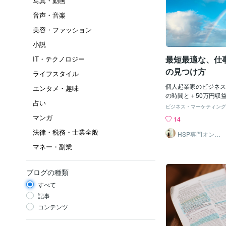
写真・動画
音声・音楽
美容・ファッション
小説
最短最適な、仕
IT・テクノロジー
の見つけ方
ライフスタイル
個人起業家のビジネス
エンタメ・趣味
の時間と＋50万円収
占い
ライン秘書/マネー
ビジネス・マーケティング
すオンライン秘書。最
マンガ
14
なった仕事。・・・と
法律・税務・士業全般
的にどんなこと頼める
HSP専門オンラ
イン秘書 川上る
めるの？めんどくさく
マネー・副業
い
ヤなんだけど。そんな
ちゃくちゃ多いのが現
ンライン秘書として活
ブログの種類
発信やアカウントを見
すべて
お仕事にあたる様子が
で具体的にイメージが
記事
あなたにはちょっと頼
コンテンツ
印象を持ってしまうと
ば・・・具体的に「イ