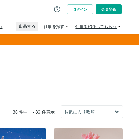
36 件中 1 - 36 件表示