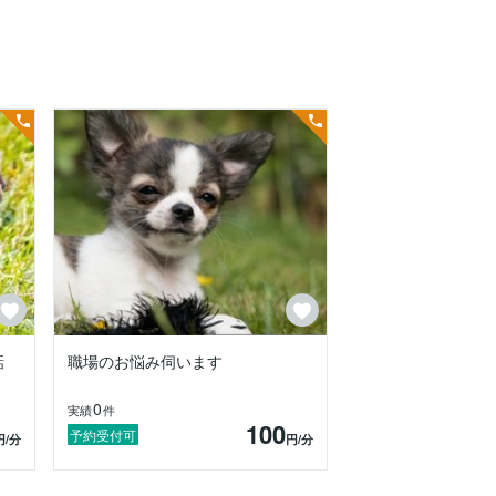
話
職場のお悩み伺います
0
実績
件
100
予約受付可
円
/分
円
/分