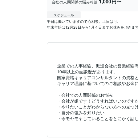
1,000円〜
会社の人間関係の悩み相談
スケジュール
平日は働いていますので応相談。土日は可。

年末年始は12月28日から1月４日までお休みを頂きま
企業での人事経験、派遣会社の営業経験有
10年以上の面談歴があります。

国家資格キャリアコンサルタントの資格と
キャリア理論に基づいてのご相談やお金に
・会社での人間関係のお悩み

・会社が嫌です！どうすればいいのですか
・やりたいことがわからない方への見つけ
・自分の強みを知りたい

・今モヤモヤしていることをとにかく話し
・気になることがある

・これからどんな生き方をすれば良いのか
・自分にとってベストなことは何か知りた