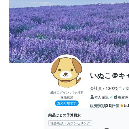
いぬこ＠キ
会社員
40代後半
最終ログイン：
1ヶ月前
本人確認
機密保
稼働状況
対応可能です
30
5.
販売実績
評価
納品ごとの予算目安
悩み相談・カウンセリング