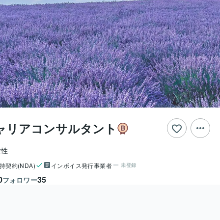
ャリアコンサルタント
女性
持契約(NDA)
インボイス発行事業者
未登録
0
35
フォロワー