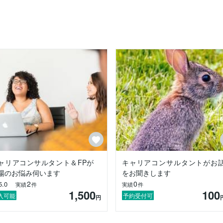
ル休職から退職をしています。

れない人の

います。

ることもあります。

ャリアコンサルタント＆FPが
キャリアコンサルタントがお
場のお悩み伺います
をお聞きします
2
0
5.0
実績
件
実績
件
1,500
100
入可能
予約受付可
円
悩みを
