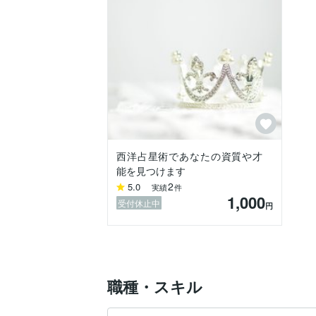
克服をしていきました。

その他、習慣化の方法や断捨離などで運気
仏教やカウンセリング理論の本など、読書
最近は節約にハマりファイナンシャルプラ
そして、人事経験を通じて

キャリアコンサルタントの資格を取得しま
もし、ご希望であれば、サービスでタロッ
聞かせていただきます。

少しでも、心が軽くなり、この瞬間から未
西洋占星術であなたの資質や才
見出すことができればと思っています。

能を見つけます
2
5.0
実績
件
1,000
受付休止中
円
職種・スキル