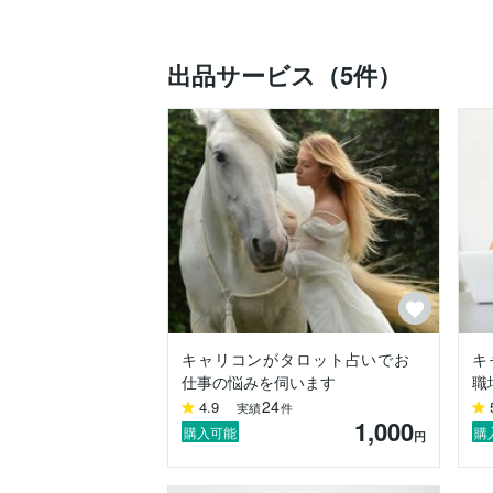
・私にとっての幸せって何

出品サービス（5件）
●価値観

ストレスフリー、リラックス、自由

●私の経験や実績からできること

大病を克服した経験もあり、かつ、メンタ
落ち込みやすくて、マイナス思考から抜け
お気持ちが少しでも軽くなることを願って
人生山あり谷あり、

第三者、かつ知らない人だからこそ、話せ
ぜひあなたのお悩みを教えてください、

キャリコンがタロット占いでお
キ
リラックスして話してくださいね。

仕事の悩みを伺います
職
24
4.9
実績
件
1,000
●趣味、ライフワーク

購入可能
購
円
心理学関連の本を数百冊読み、人間関係の