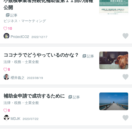
小規模事業者持続化補助金第１１回の情報
公開
記事
ビジネス・マーケティング
10
ProjectCO2
2022/12/17
ココナラでどうやっているのかな？
記事
法律・税務・士業全般
8
櫻井義之
2023/08/19
補助金申請で成功するために
記事
法律・税務・士業全般
8
MDJK
2023/07/22