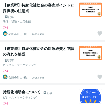
【創業型】持続化補助金の審査ポイントと
採択後の注意点
記事
法律・税務・士業全般
4
公認会計士･税理
2025/04/16
士･行政書士 の
どか屋
【創業型】持続化補助金の対象経費と申請
の流れを解説
記事
ビジネス・マーケティング
4
公認会計士･税理
2025/04/15
士･行政書士 の
どか屋
持続化補助金について
記事
ビジネス・マーケティング
4