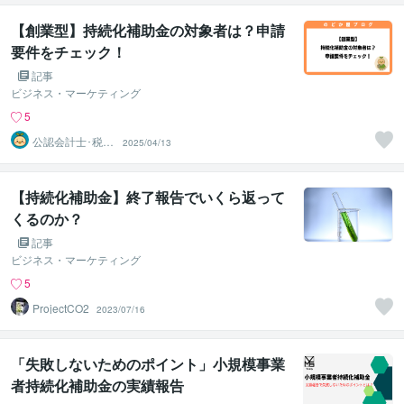
【創業型】持続化補助金の対象者は？申請
要件をチェック！
記事
ビジネス・マーケティング
5
公認会計士･税理
2025/04/13
士･行政書士 の
どか屋
【持続化補助金】終了報告でいくら返って
くるのか？
記事
ビジネス・マーケティング
5
ProjectCO2
2023/07/16
「失敗しないためのポイント」小規模事業
者持続化補助金の実績報告