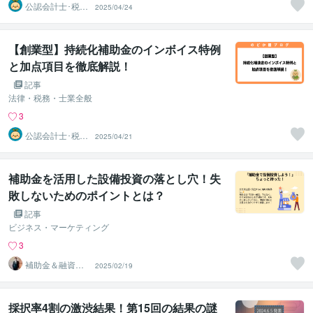
公認会計士･税理
2025/04/24
士･行政書士 の
どか屋
【創業型】持続化補助金のインボイス特例
と加点項目を徹底解説！
記事
法律・税務・士業全般
3
公認会計士･税理
2025/04/21
士･行政書士 の
どか屋
補助金を活用した設備投資の落とし穴！失
敗しないためのポイントとは？
記事
ビジネス・マーケティング
3
補助金＆融資は
2025/02/19
お任せ！経営応
援サポーター
採択率4割の激渋結果！第15回の結果の謎