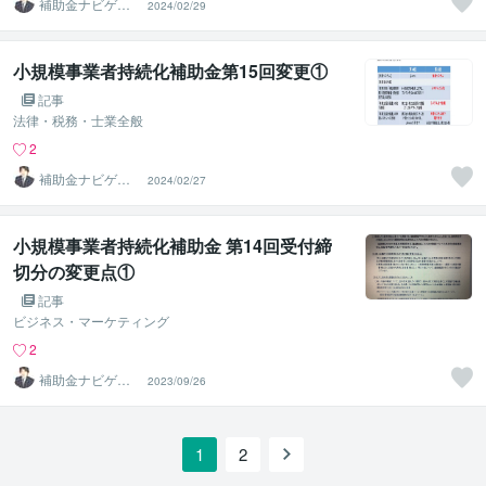
補助金ナビゲー
2024/02/29
ター
小規模事業者持続化補助金第15回変更①
記事
法律・税務・士業全般
2
補助金ナビゲー
2024/02/27
ター
小規模事業者持続化補助金 第14回受付締
切分の変更点①
記事
ビジネス・マーケティング
2
補助金ナビゲー
2023/09/26
ター
1
2