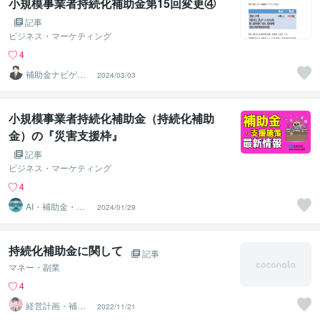
小規模事業者持続化補助金第15回変更④
記事
ビジネス・マーケティング
4
補助金ナビゲー
2024/03/03
ター
小規模事業者持続化補助金（持続化補助
金）の『災害支援枠』
記事
ビジネス・マーケティング
4
AI・補助金・資
2024/01/29
産形成専門＠認
定支援機関
持続化補助金に関して
記事
マネー・副業
4
経営計画・補助
2022/11/21
金相談所