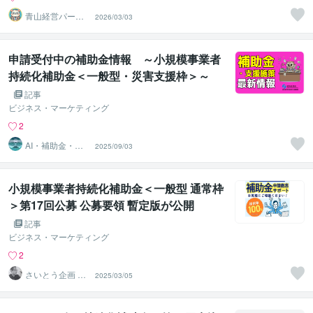
青山経営パート
2026/03/03
ナーズ
申請受付中の補助金情報 ～小規模事業者
持続化補助金＜一般型・災害支援枠＞～
記事
ビジネス・マーケティング
2
AI・補助金・資
2025/09/03
産形成専門＠認
定支援機関
小規模事業者持続化補助金＜一般型 通常枠
＞第17回公募 公募要領 暫定版が公開
記事
ビジネス・マーケティング
2
さいとう企画 代
2025/03/05
表