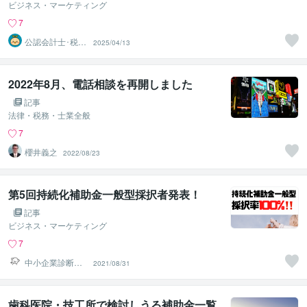
ビジネス・マーケティング
7
公認会計士･税理
2025/04/13
士･行政書士 の
どか屋
2022年8月、電話相談を再開しました
記事
法律・税務・士業全般
7
櫻井義之
2022/08/23
第5回持続化補助金一般型採択者発表！
記事
ビジネス・マーケティング
7
中小企業診断士
2021/08/31
マエダコウ
歯科医院・技工所で検討しうる補助金一覧