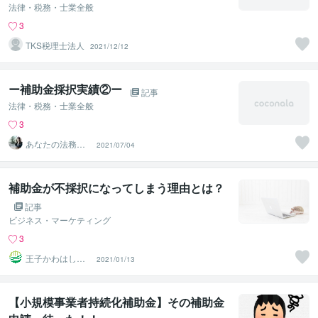
法律・税務・士業全般
3
TKS税理士法人
2021/12/12
ー補助金採択実績②ー
記事
法律・税務・士業全般
3
あなたの法務秘
2021/07/04
書 Moe
補助金が不採択になってしまう理由とは？
記事
ビジネス・マーケティング
3
王子かわはし事
2021/01/13
務所
【小規模事業者持続化補助金】その補助金