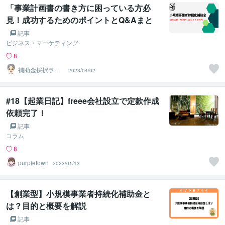
「事業計画書の書き方に困っている方必
見！成功するためのポイントとQ&Aまと
め」
記事
ビジネス・マーケティング
8
補助金採択ラボ
2023/04/02
【事業計画書販
売】
#18【起業日記】freee会社設立で定款作成
依頼完了！
記事
コラム
8
purpletown
2023/01/13
【創業型】小規模事業者持続化補助金と
は？目的と概要を解説
記事