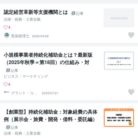
認定経営革新等支援機関とは
記事
法律・税務・士業全般
4
黒柴税理士
2026/04/28
小規模事業者持続化補助金とは？最新版
（2025年秋季＝第18回）の仕組み・対
象・申請の流れをわかりやすく解説
記事
ビジネス・マーケティング
4
グラント・コン
2025/07/21
サルティング
【創業型】持続化補助金：対象経費の具体
例（展示会・旅費・開発・借料・委託編）
記事
法律・税務・士業全般