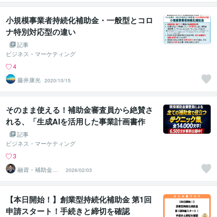
小規模事業者持続化補助金・一般型とコロ
ナ特別対応型の違い
記事
ビジネス・マーケティング
4
藤井康光
2020/10/15
そのまま使える！補助金審査員から絶賛さ
れる、「生成AIを活用した事業計画書作
成」の実務手引
記事
ビジネス・マーケティング
3
融資・補助金専
2026/02/03
門家｜松木誠司
【本日開始！】創業型持続化補助金 第1回
申請スタート！手続きと締切を確認