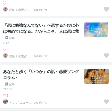
3
咲良｜恋愛占い
2025/11/28
心導師
「恋に勉強なんてない」〜恋するたびに心
は初めてになる。だからこそ、人は恋に救
われる。
記事
占い
3
咲良｜恋愛占い
2025/11/17
心導師
あなたと歩く「いつか」の話～恋愛ソング
コラム～
記事
コラム
3
Ｎｏ．1ニューハ
2025/11/17
ーフとお話しし
ましょ♥