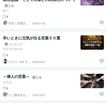
考えてみた
記事
占い
4
咲良｜恋愛占い
2026/01/25
心導師
辛いときに元気が出る言葉５０選
コンテンツ
ライフスタイル
4
ユウジ_ yuji【心
2025/04/01
理学で悩みを解
決】
～偉人の言葉～
記事
コラム
4
たご爺＠あなた
2023/12/21
の心にそっと寄
り添います✨