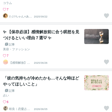
コラム
7
たけちゃん⭐あな
2025/09/22
たの魅力を見つ
ける対話人
✨ 【保存必須】感情解放前に合う瞑想を見
つけるといい理由７選💡 ✨
記事
美容・ファッション
7
【感情解放】本
2025/06/26
当の自分で生き
る
「彼の気持ちが冷めたかも…そんな時ほど
やってほしいこと」
記事
占い
6
咲良｜恋愛占い
2026/06/05
心導師