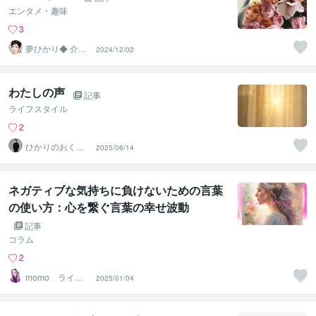
エンタメ・趣味
3
夢ひかり◆ 介護
2024/12/02
相談 お話リフ
レッシュ
わたしの声
記事
ライフスタイル
2
ひかりのおくり
2025/06/14
て〜SinMa〜
ネガティブな気持ちに負けないための言葉
の使い方：心を繋ぐ言葉の幸せ波動
記事
コラム
2
momo＿ライフ
2025/01/04
アドバイザー