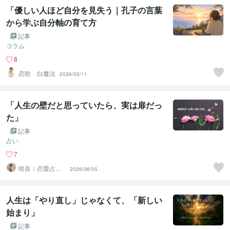
「優しい人ほど自分を見失う｜孔子の言葉
から学ぶ自分軸の育て方
記事
コラム
8
恋歌 白魔法
2026/05/11
「人生の壁だと思っていたら、実は扉だっ
た」
記事
占い
7
咲良｜恋愛占い
2026/06/05
心導師
人生は「やり直し」じゃなくて、「新しい
始まり」
記事