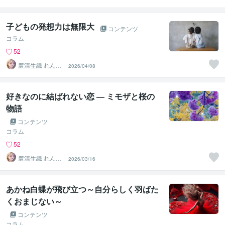
い さき
子どもの発想力は無限大
コンテンツ
コラム
52
廉清生織 れんせ
2026/04/08
い さき
好きなのに結ばれない恋 ― ミモザと桜の
物語
コンテンツ
コラム
52
廉清生織 れんせ
2026/03/16
い さき
あかね白蝶が飛び立つ～自分らしく羽ばた
くおまじない～
コンテンツ
コラム