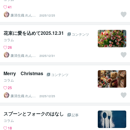
41
廉清生織 れんせ
2025/12/25
い さき
花束に愛を込めて2025.12.31
コンテンツ
コラム
26
廉清生織 れんせ
2025/12/31
い さき
Merry Christmas
コンテンツ
コラム
25
廉清生織 れんせ
2025/12/25
い さき
スプーンとフォークのはなし
記事
コラム
18