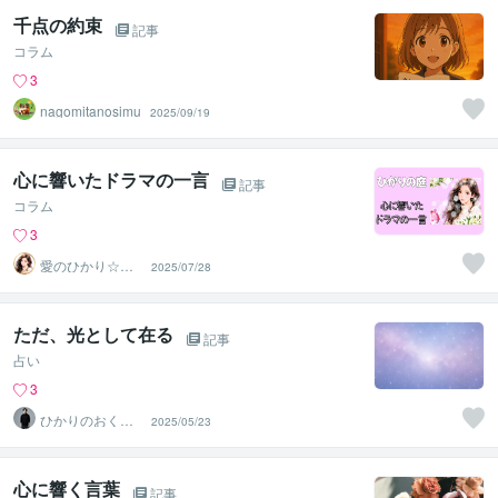
千点の約束
記事
コラム
3
nagomitanosimu
2025/09/19
心に響いたドラマの一言
記事
コラム
3
愛のひかり☆ヒ
2025/07/28
ーラー
ただ、光として在る
記事
占い
3
ひかりのおくり
2025/05/23
て〜SinMa〜
心に響く言葉
記事