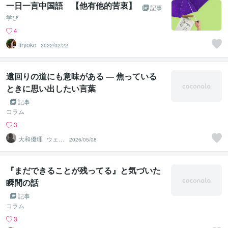
一日一言中国語 【他有他的苦衷】
記事
学び
4
liryoko
2022/02/22
遠回りの道にも意味がある ― 焦っている
ときに思い出したい言葉
記事
コラム
3
大和優理_ウェル
2026/05/08
ネスパートナー
『まだできることが残ってる』と気づいた
瞬間の話
記事
コラム
3