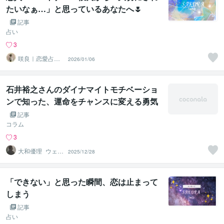
たいなぁ…」と思っているあなたへ🌷
記事
占い
3
咲良｜恋愛占い
2026/01/06
心導師
石井裕之さんのダイナマイトモチベーショ
ンで知った、運命をチャンスに変える勇気
の言葉
記事
コラム
3
大和優理_ウェル
2025/12/28
ネスパートナー
「できない」と思った瞬間、恋は止まって
しまう
記事
占い