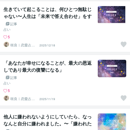
生きていて起こることは、何ひとつ無駄じ
ゃない〜人生は「未来で答え合わせ」をす
る旅〜
記事
占い
5
咲良｜恋愛占い
2025/12/18
心導師
「あなたが幸せになることが、最大の恩返
しであり最大の復讐になる」
記事
占い
5
咲良｜恋愛占い
2025/11/19
心導師
他人に嫌われないようにしていたら、なっ
なんと自分に嫌われました。〜「嫌われた