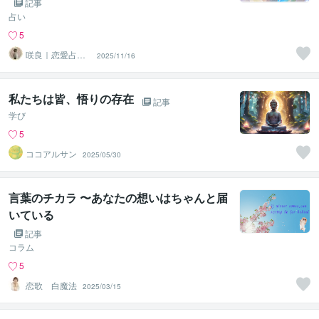
くない症候群」が心をすり減らす理由と、
記事
今日からできる回復のヒント～
占い
5
咲良｜恋愛占い
2025/11/16
心導師
私たちは皆、悟りの存在
記事
学び
5
ココアルサン
2025/05/30
言葉のチカラ 〜あなたの想いはちゃんと届
いている
記事
コラム
5
恋歌 白魔法
2025/03/15