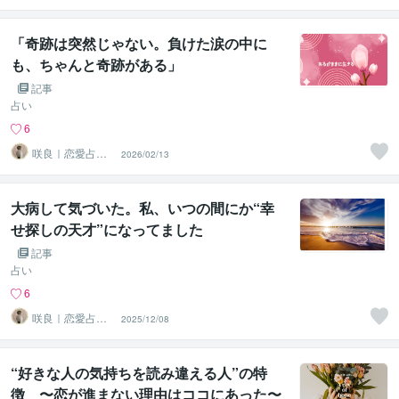
「奇跡は突然じゃない。負けた涙の中に
も、ちゃんと奇跡がある」
記事
占い
6
咲良｜恋愛占い
2026/02/13
心導師
大病して気づいた。私、いつの間にか“幸
せ探しの天才”になってました
記事
占い
6
咲良｜恋愛占い
2025/12/08
心導師
“好きな人の気持ちを読み違える人”の特
徴 〜恋が進まない理由はココにあった〜