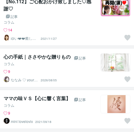
【No.112】ご心配おかけ致しました♡感
謝♡
記事
コラム
14
ゆい❤️❤️癒しの
2021/11/27
心友
心の手紙｜ささやかな贈りもの
記事
コラム
9
ななみ ♡ your h
2026/08/05
eart 恋占い
ママの味ＶＳ【心に響く言葉】
記事
コラム
9
mini lovelovix
2021/09/18