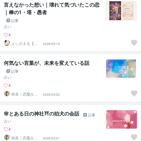
言えなかった想い｜壊れて気づいたこの恋
｜棒の1・塔・愚者
記事
占い
4
よしのまる【タ
2026/05/13
ロットの写真
店】
何気ない言葉が、未来を変えている話
記事
占い
4
咲良｜恋愛占い
2026/03/22
心導師
🌸とある日の神社⛩️の狛犬の会話
記事
占い
4
咲良｜恋愛占い
2026/03/21