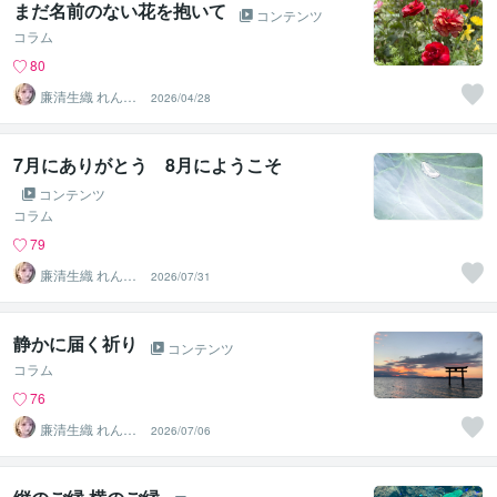
まだ名前のない花を抱いて
コンテンツ
コラム
80
廉清生織 れんせ
2026/04/28
い さき
7月にありがとう 8月にようこそ
コンテンツ
コラム
79
廉清生織 れんせ
2026/07/31
い さき
静かに届く祈り
コンテンツ
コラム
76
廉清生織 れんせ
2026/07/06
い さき