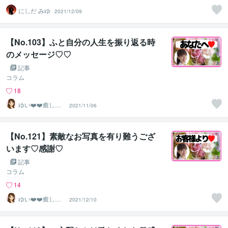
にしだ みゆ
2021/12/09
【No.103】ふと自分の人生を振り返る時
のメッセージ♡♡
記事
コラム
18
ゆい❤️❤️癒しの
2021/11/06
心友
【No.121】素敵なお写真を有り難うござ
います♡感謝♡
記事
コラム
14
ゆい❤️❤️癒しの
2021/12/10
心友