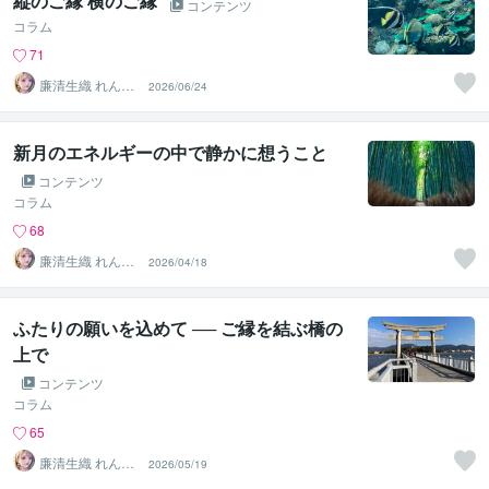
縦のご縁 横のご縁
コンテンツ
コラム
71
廉清生織 れんせ
2026/06/24
い さき
新月のエネルギーの中で静かに想うこと
コンテンツ
コラム
68
廉清生織 れんせ
2026/04/18
い さき
ふたりの願いを込めて ── ご縁を結ぶ橋の
上で
コンテンツ
コラム
65
廉清生織 れんせ
2026/05/19
い さき