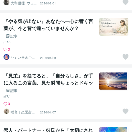
大和優理_ウェル
2026/03/01
ネスパートナー
『やる気が出ない』あなたへ―心に響く言
葉が、今と昔で違っていませんか？
記事
占い
3
ひすい＠きごこ
2026/01/20
ろアドバイザー
「見栄」を捨てると、「自分らしさ」が手
に入るこの言葉、見た瞬間ちょっとドキッ
としませんでしたか？
記事
占い
3
咲良｜恋愛占い
2026/01/07
心導師
恋人・パートナー・彼氏から「大切にされ