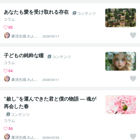
あなたも愛を受け取れる存在
コンテンツ
コラム
65
廉清生織 れんせ
2026/05/17
い さき
子どもの純粋な瞳
コンテンツ
コラム
64
廉清生織 れんせ
2026/04/11
い さき
“赦し”を運んできた君と僕の物語 ― 魂が
再会した春
コンテンツ
コラム
56
廉清生織 れんせ
2026/03/26