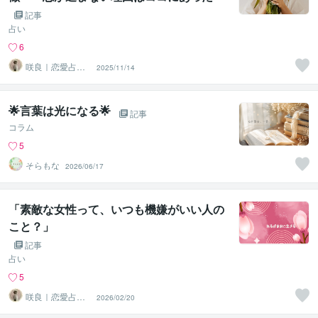
記事
占い
6
咲良｜恋愛占い
2025/11/14
心導師
🌟言葉は光になる🌟
記事
コラム
5
そらもな
2026/06/17
「素敵な女性って、いつも機嫌がいい人の
こと？」
記事
占い
5
咲良｜恋愛占い
2026/02/20
心導師