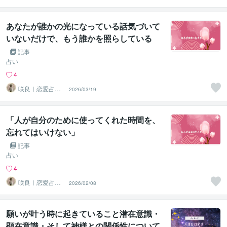
心導師
あなたが誰かの光になっている話気づいて
いないだけで、もう誰かを照らしている
記事
占い
4
咲良｜恋愛占い
2026/03/19
心導師
「人が自分のために使ってくれた時間を、
忘れてはいけない」
記事
占い
4
咲良｜恋愛占い
2026/02/08
心導師
願いが叶う時に起きていること潜在意識・
顕在意識・そして神様との関係性について