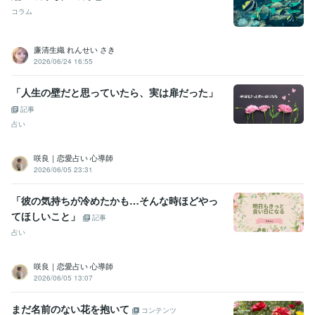
コラム
廉清生織 れんせい さき
2026/06/24 16:55
「人生の壁だと思っていたら、実は扉だった」
記事
占い
咲良｜恋愛占い 心導師
2026/06/05 23:31
「彼の気持ちが冷めたかも…そんな時ほどやっ
てほしいこと」
記事
占い
咲良｜恋愛占い 心導師
2026/06/05 13:07
まだ名前のない花を抱いて
コンテンツ