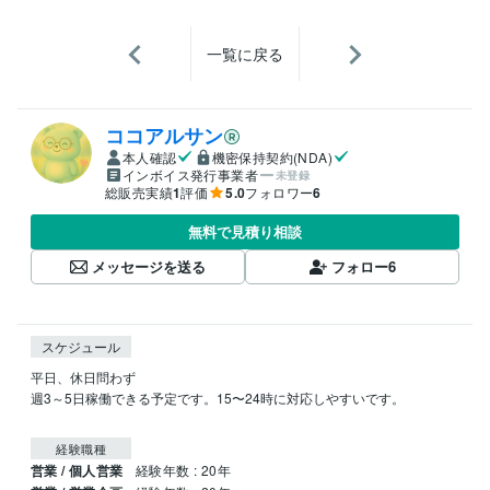
一覧に戻る
ココアルサン
本人確認
機密保持契約(NDA)
インボイス発行事業者
未登録
総販売実績
1
評価
5.0
フォロワー
6
無料で見積り相談
メッセージを送る
フォロー
6
スケジュール
平日、休日問わず

週3～5日稼働できる予定です。15〜24時に対応しやすいです。

経験職種
営業 / 個人営業
経験年数 : 20年