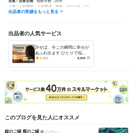
営業 / 営業企画
経験年数 : 20年
人事 / 人材開発・人材育成・研修
経験年数 : 3年
出品者の実績をもっと見る
ライフスタイル・その他 / 講師・インストラクター
経験年数 : 3年
資格・検定
普通自動車第一種運転免許
取得年 : 1995年
出品者の人気サービス
ビジネス・クリエイティブツール
ChatGPT:1年
Bard:1年
CapCut:1年
Canva:2年
許せば、今この瞬間に幸せが
あふれ出ます ひとりで悩む
その他ツール
夜に…心が軽くなる“許し”の
5.0
(1)
9,000
円
VREW:1年
魔法
得意分野
悩み相談・カウンセリング
悩み相談・恋愛相談・話し相手
【恋愛相
談】
人間関係・仕事
愚痴・不満・その他
このブログを見た人にオススメ
縦のご縁 横のご縁
コンテンツ