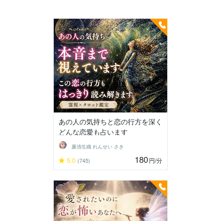
あの人の気持ちと恋の行方を深く
どんな恋愛も占います
廉清生織 れんせい さき
180
5.0
円
/分
(745)