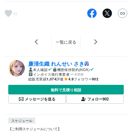
52
一覧に戻る
廉清生織 れんせい さき
本人確認
機密保持契約(NDA)
インボイス発行事業者
未登録
総販売実績
1,074
評価
4.9
フォロワー
902
無料で見積り相談
メッセージを送る
フォロー
902
スケジュール
【ご利用スケジュールについて】
