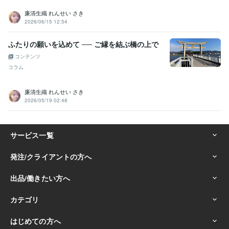
廉清生織 れんせい さき
学歴
2026/06/15 12:54
東京都立大学
1989年3月 ~ 1993年2月
ICS カレッジオブアーツ
1990年3月 ~ 1993年2月
ふたりの願いを込めて ── ご縁を結ぶ橋の上で
語学力
コンテンツ
英語
日常会話レベル
コラム
廉清生織 れんせい さき
2026/05/19 02:48