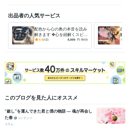
フォローやお気に入り登録も大きな励みです

再訪の際にも見つけやすくなりますので、ぜひご活用くださいませ

出品者の人気サービス
優しく寄り添い

笑顔 輝く未来へ導きます

配色から心の奥の本音を読み
恋愛
解きます ✤心を紐解くスピリ
解く
スピリチュアル占い師

チュアルカラーセッション✤
掛け
5.0
(12)
5,000
円
/90分
5.0
廉清 生織 れんせい さき
げ方
す✤
経験職種
建築・土木・施工管理 / 製図・CADオペレーター
経験年数 : 4年
建築・土木・施工管理 / 設計監理
経験年数 : 12年
ライフスタイル・その他 / 占い師
経験年数 : 20年
ライフスタイル・その他 / 講師・インストラクター
経験年数 : 4年
ライフスタイル・その他 / カウンセラー・コーチ
経験年数 : 5年
受賞歴
私の子育て 命懸けの波乱続く出産記
マニュアル通りに行かない子育
このブログを見た人にオススメ
ての楽しみ方
読売新聞主催  読売写真大賞 特別審査員賞受賞
ココナ
ラブログ～廉清 生織のブログの部屋へようこそ～
“赦し”を運んできた君と僕の物語 ― 魂が再会し
た春
コンテンツ
資格・検定
オラクル認定コンサルタント
取得年 : 2001年
コラム
取得年 : 2014年