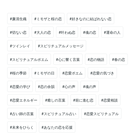
#廉清生織
#ミモザと桜の恋
#好きなのに結ばれない恋
#切ない恋
#大人の恋
#叶わぬ恋
#魂の恋
#運命の人
#ツインレイ
#スピリチュアルメッセージ
#スピリチュアルポエム
#心に響く言葉
#恋の物語
#春の恋
#桜の季節
#ミモザの日
#恋愛ポエム
#恋愛の気づき
#恋愛の学び
#恋の余韻
#心の声
#魂の声
#恋愛エネルギー
#癒しの言葉
#前に進む恋
#恋愛相談
#占い師の言葉
#スピリチュアル占い
#恋愛スピリチュアル
#未来をひらく
#あなたの恋を応援