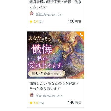
経営者様の経済不安・転職・働き
方占います
廉清生織 れんせい さき
180
5.0
円
/分
(5)
懺悔したい あなたの心を解放・
そっと寄り添います
廉清生織 れんせい さき
140
5.0
円
/分
(16)