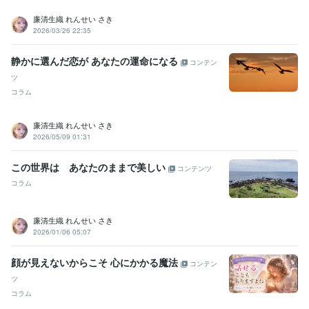
風水アドバイザー
手相鑑定士
取得年 : 2001年
廉清生織 れんせい さき
スピリチュアルタロット士
取得年 : 2001年
2026/03/26 22:35
姓名判断鑑定士
取得年 : 2002年
インテリアコーディネーター
取得年 : 1989年
静かに選んだ恋が あなたの運命になる
コンテン
1級建築士
取得年 : 1998年
ツ
行動心理士
取得年 : 1997年
コラム
臨床心理士
取得年 : 1997年
カラーコーディネーター
取得年 : 1995年
パーソナルカラーアナリスト
取得年 : 1996年
廉清生織 れんせい さき
建築CAD検定試験
取得年 : 1995年
2026/05/09 01:31
ビジネス・クリエイティブツール
この世界は あなたのままで美しい
コンテンツ
Excel:30年
Word:30年
AutoCAD:30年
Adobe Illustrator:30年
コラム
Adobe Photoshop:4年
GIMP:2年
CapCut:0年
Canva:1年
SketchUp:1年
Shade:2年
Jw_cad:6年
SOLIDWORKS:1年
廉清生織 れんせい さき
得意分野
2026/01/06 05:07
占い
タロット・オラクルカード占い
霊視霊感スピリチュアル占い
手相占い・ホクロ占い・数秘・姓名判断
顔が見えないからこそ 心にかかる魔法
コンテン
恋愛 結婚 子育て
不安 相談
悩み
人間関係
手相鑑定
姓名判断
ツ
あの人の気持ち
悩み相談・カウンセリング
臨床心理士
カラー心理学
コラム
恋愛・人間関係
DV被害の相談
複雑恋愛
hsp