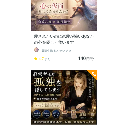
愛されたいのに恋愛が怖いあなた
の心を優しく救います
廉清生織 れんせい さき
140
4.7
円
/分
(14)