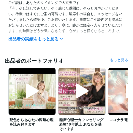
ご相談は、あなたのタイミングで大丈夫です

「今、少し話してみたい」そう感じた瞬間に、そっとお声がけくださ
い。待機中はすぐにご案内可能です。離席中の場合も、メッセージをい
ただけましたら確認後、ご返信いたします。事前にご相談内容を簡単に
お知らせいただけますと、より丁寧に、静かに鑑定へ入らせていただけ
ます。お時間はどうか気になさらず。心がふっと軽くなるところまで、
必要な占術を用いて誠実にお届けいたします。もし行き違いやご不明点
出品者の実績をもっと見る
がございましたら、評価の前にお知らせいただけますと幸いです。真心
を込めて向き合わせていただきます

【24時間対応メニュー】

出品者のポートフォリオ
もっと見る
コーチング

手相鑑定・姓名判断

恋愛成就のお部屋づくり 

開運 爆上げ法  など

お急ぎの方や夜間早朝をご希望の方はぜひご検討ください。ご希望の日
時がある場合は、メッセージにてお知らせください。日によっては変則
対応になることもありますが、事前にご相談いただければ、調整可能で
す

配色からあなたの深層心理
臨床心理士カウンセリング
ココナラ電話
他でも対面活動があるため、ご予約の重複を避けるためにも、事前にご
を読み解きます
経験10年以上 あなたを受
一報いただけると助かります

け止ます