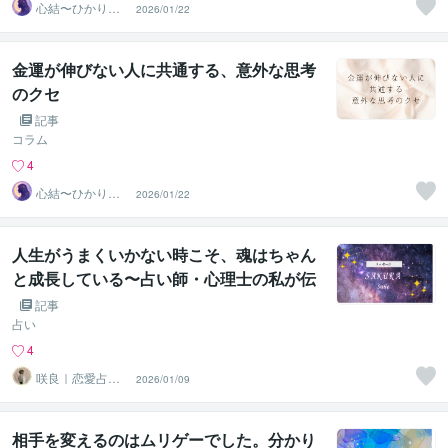
心結〜ひかりの
2026/01/22
声〜
金運が伸びない人に共通する、意外な思考
のクセ
記事
コラム
4
心結〜ひかりの
2026/01/22
声〜
人生がうまくいかない時こそ、魂はちゃん
と成長している〜占い師・心理士の私が伝
えたい「止まっているようで進んでいる人
記事
生」
占い
4
咲良｜恋愛占い
2026/01/09
心導師
相手を変えるのはムリゲーでした。分かり