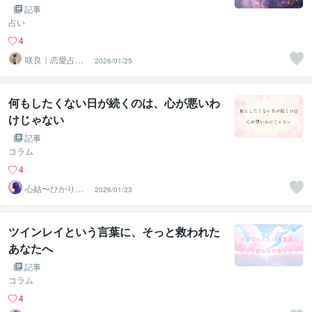
考えてみた
記事
占い
4
咲良｜恋愛占い
2026/01/25
心導師
何もしたくない日が続くのは、心が悪いわ
けじゃない
記事
コラム
4
心結〜ひかりの
2026/01/23
声〜
ツインレイという言葉に、そっと救われた
あなたへ
記事
コラム
4