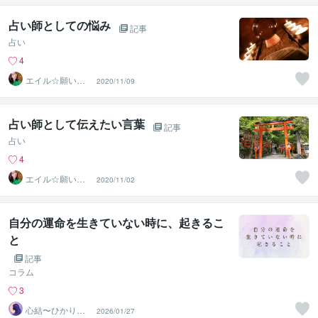
占い師としての悩み
記事
占い
4
エイル☆願いを
2020/11/09
叶える宇宙根源
の巫女
占い師として伝えたい言葉
記事
占い
4
エイル☆願いを
2020/11/02
叶える宇宙根源
の巫女
自分の運命を生きていない時に、起きるこ
と
記事
コラム
3
心結〜ひかりの
2026/01/27