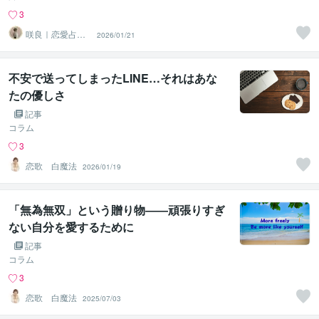
3
咲良｜恋愛占い
2026/01/21
心導師
不安で送ってしまったLINE…それはあな
たの優しさ
記事
コラム
3
恋歌 白魔法
2026/01/19
「無為無双」という贈り物――頑張りすぎ
ない自分を愛するために
記事
コラム
3
恋歌 白魔法
2025/07/03