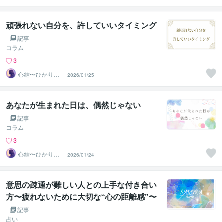
声〜
頑張れない自分を、許していいタイミング
記事
コラム
3
心結〜ひかりの
2026/01/25
声〜
あなたが生まれた日は、偶然じゃない
記事
コラム
3
心結〜ひかりの
2026/01/24
声〜
意思の疎通が難しい人との上手な付き合い
方〜疲れないために大切な“心の距離感”〜
記事
占い