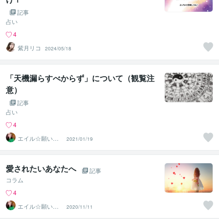
記事
占い
4
紫月リコ
2024/05/18
「天機漏らすべからず」について（観覧注
意）
記事
占い
4
エイル☆願いを
2021/01/19
叶える宇宙根源
の巫女
愛されたいあなたへ
記事
コラム
4
エイル☆願いを
2020/11/11
叶える宇宙根源
の巫女