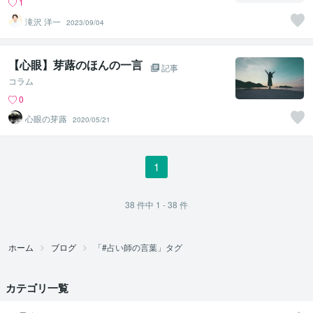
1
滝沢 洋一
2023/09/04
【心眼】芽蕗のほんの一言
記事
コラム
0
心眼の芽蕗
2020/05/21
1
38
件中
1 - 38
件
ホーム
ブログ
「#占い師の言葉」タグ
カテゴリ一覧