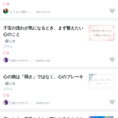
9
エイル☆願いを
2021/01/10
叶える宇宙根源
の巫女
子宝の流れが気になるとき、まず整えたい
心のこと
記事
コラム
5
心結〜ひかりの
2026/01/26
声〜
心の病は「弱さ」ではなく、心のブレーキ
記事
コラム
5
心結〜ひかりの
2026/01/21
声〜