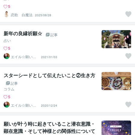
5
恋歌 白魔法
2025/08/28
新年の良縁祈願☆
記事
占い
5
エイル☆願いを
2021/01/03
叶える宇宙根源
の巫女
スターシードとして伝えたいこと②生き方
記事
コラム
5
エイル☆願いを
2020/12/24
叶える宇宙根源
の巫女
願いが叶う時に起きていること潜在意識・
顕在意識・そして神様との関係性について