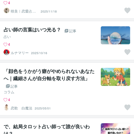
4
咲良｜恋愛占い
2025/11/18
心導師
占い師の言葉はいつ光る？
記事
占い
4
ルナマリー
2025/10/16
「顔色をうかがう癖がやめられないあなた
へ｜繊細さんが自分軸を取り戻す方法」
記事
コラム
4
恋歌 白魔法
2025/05/01
で、結局タロット占い師って誰が良いわ
け？