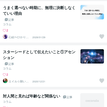
うまく選べない時期に、無理に決断しなく
ていい理由
記事
コラム
2
心結〜ひかりの
2026/01/29
声〜
スターシードとして伝えたいこと①アセン
ション
記事
コラム
2
エイル☆願いを
2020/12/21
叶える宇宙根源
の巫女
対人間と見れば年齢など関係ない
記事
コラム