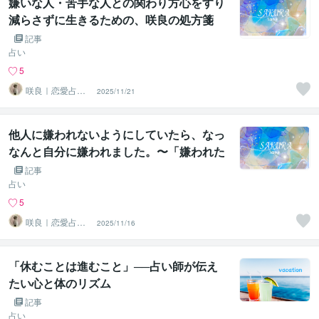
嫌いな人・苦手な人との関わり方心をすり
減らさずに生きるための、咲良の処方箋
記事
占い
5
咲良｜恋愛占い
2025/11/21
心導師
他人に嫌われないようにしていたら、なっ
なんと自分に嫌われました。〜「嫌われた
くない症候群」が心をすり減らす理由と、
記事
今日からできる回復のヒント～
占い
5
咲良｜恋愛占い
2025/11/16
心導師
「休むことは進むこと」──占い師が伝え
たい心と体のリズム
記事
占い