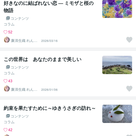
好きなのに結ばれない恋 ― ミモザと桜の
物語
コンテンツ
コラム
52
廉清生織 れんせ
2026/03/16
い さき
この世界は あなたのままで美しい
コンテンツ
コラム
43
廉清生織 れんせ
2026/01/06
い さき
約束を果たすために～ゆきうさぎの訪れ～
コンテンツ
コラム
42