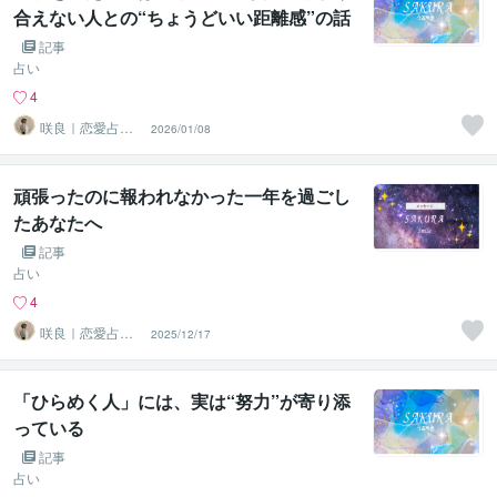
合えない人との“ちょうどいい距離感”の話
記事
占い
4
咲良｜恋愛占い
2026/01/08
心導師
頑張ったのに報われなかった一年を過ごし
たあなたへ
記事
占い
4
咲良｜恋愛占い
2025/12/17
心導師
「ひらめく人」には、実は“努力”が寄り添
っている
記事
占い