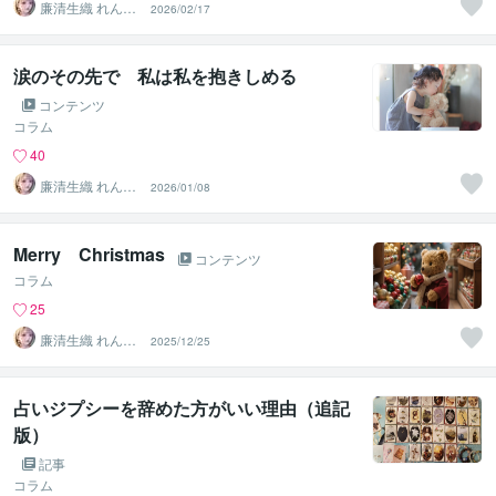
廉清生織 れんせ
2026/02/17
い さき
涙のその先で 私は私を抱きしめる
コンテンツ
コラム
40
廉清生織 れんせ
2026/01/08
い さき
Merry Christmas
コンテンツ
コラム
25
廉清生織 れんせ
2025/12/25
い さき
占いジプシーを辞めた方がいい理由（追記
版）
記事
コラム