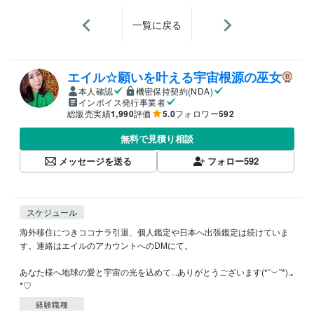
一覧に戻る
エイル☆願いを叶える宇宙根源の巫女
本人確認
機密保持契約(NDA)
インボイス発行事業者
総販売実績
1,990
評価
5.0
フォロワー
592
無料で見積り相談
メッセージを送る
フォロー
592
スケジュール
海外移住につきココナラ引退、個人鑑定や日本へ出張鑑定は続けていま
す。連絡はエイルのアカウントへのDMにて。

あなた様へ地球の愛と宇宙の光を込めて...ありがとうございます(*˘︶˘*).｡
*♡
経験職種