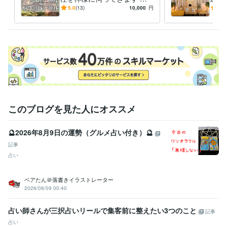
性のいい・Myパワースポッ
宙の
5.0
(13)
10,000
円
5.0
ト神社、願いを叶いやすくす
魂の
る方法
ル解
このブログを見た人にオススメ
🔮2026年8月9日の運勢（グルメ占い付き）🔮
記事
占い
ベアたん＠落書きイラストレーター
2026/08/09 00:40
占い師さんが三択占いリールで集客前に整えたい3つのこと
記事
占い