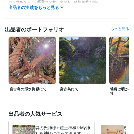
コンサルタント / 経営コンサルタント
経験年数 : 3年
出品者の実績をもっと見る
経営・マネジメント / 経営者・CEO・COO
経験年数 : 9年
ライフスタイル・その他 / 占い師
経験年数 : 4年
ライフスタイル・その他 / スタイリスト
経験年数 : 2年
出品者のポートフォリオ
もっと見る
ビジネス・クリエイティブツール
Excel:10年
PowerPoint:3年
Word:10年
STORES:0年
Canva:3年
得意分野
占い
現状を好転させる宇宙霊視
宇宙根源ヒーリング
宇宙お祓い
（魂の手術）
開運ご祈祷
スピリチュアル
ヒーリング
サイキック
占い
霊能力
恋愛
仕事
霊障
霊感
霊視
悩み相談・カウンセリング
スターシードの生き方・育て方
占い
カウンセリング
人生
人間関係
仕事
運命
スターシード
宇宙
宮古島の漲水御嶽にて
宮古島にて
場所は明かせ
社
語学力
韓国語
ネイティブレベル
出品者の人気サービス
魂の氏神様✨産土神様✨My神
魂を
社を神様に伺ってきます 相
運上