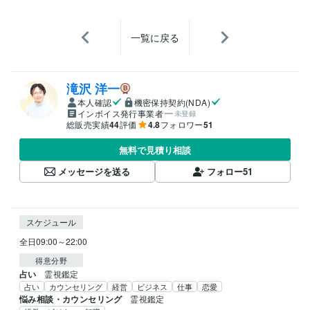
一覧に戻る
滝沢 洋一
本人確認
機密保持契約(NDA)
インボイス発行事業者
未登録
総販売実績
44
評価
4.8
フォロワー
51
無料で見積り相談
メッセージを送る
フォロー
51
スケジュール
全日09:00～22:00
得意分野
占い
霊視鑑定
占い
カウンセリング
経営
ビジネス
仕事
恋愛
悩み相談・カウンセリング
霊視鑑定