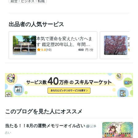
経営・ビジネス・転職
出品者の人気サービス
本気で運命を変えたい方へま
本物
す 鑑定歴20年以上、年間数
霊視
百人以上行っています
に
5.0
(10)
400
円
/分
4.8
このブログを見た人にオススメ
当たる！！8月の運勢メモリーオイル占い
記事
占い