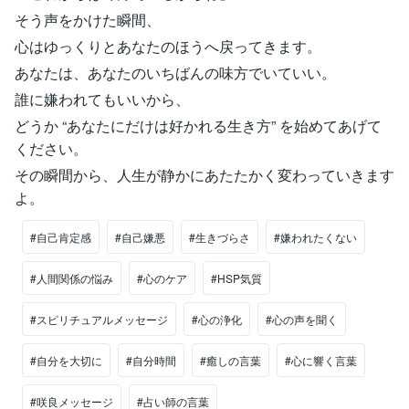
そう声をかけた瞬間、
心はゆっくりとあなたのほうへ戻ってきます。
あなたは、あなたのいちばんの味方でいていい。
誰に嫌われてもいいから、
どうか “あなたにだけは好かれる生き方” を始めてあげて
ください。
その瞬間から、人生が静かにあたたかく変わっていきます
よ。
#自己肯定感
#自己嫌悪
#生きづらさ
#嫌われたくない
#人間関係の悩み
#心のケア
#HSP気質
#スピリチュアルメッセージ
#心の浄化
#心の声を聞く
#自分を大切に
#自分時間
#癒しの言葉
#心に響く言葉
#咲良メッセージ
#占い師の言葉