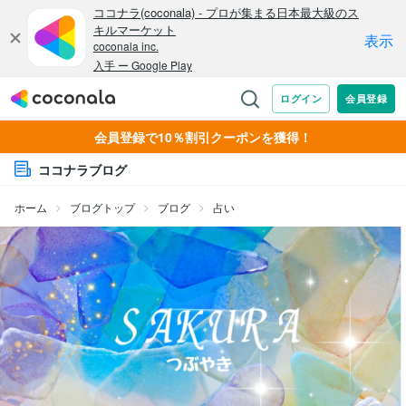
会員登録で10％割引クーポンを獲得！
ココナラブログ
ホーム
ブログトップ
ブログ
占い