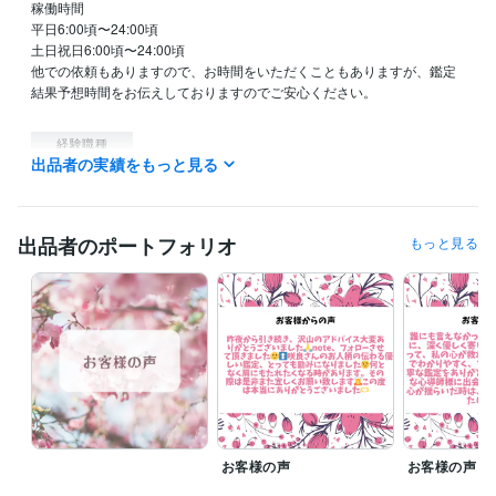
稼働時間

平日6:00頃〜24:00頃

土日祝日6:00頃〜24:00頃

他での依頼もありますので、お時間をいただくこともありますが、鑑定
結果予想時間をお伝えしておりますのでご安心ください。

経験職種
出品者の実績をもっと見る
ライフスタイル・その他 / 占い師
経験年数 : 3年
ライフスタイル・その他 / イベント司会
経験年数 : 10年
ライフスタイル・その他 / カウンセラー・コーチ
経験年数 : 10年
ライフスタイル・その他 / 保育士・ベビーシッター
経験年数 : 20年
出品者のポートフォリオ
もっと見る
ライフスタイル・その他 / 公務員
経験年数 : 20年
受賞歴
シルバーランク
資格・検定
認定心理士
取得年 : 2014年
保育士
取得年 : 1989年
幼稚園教諭免許
取得年 : 1989年
普通自動車第一種運転免許
取得年 : 1989年
お客様の声
お客様の声
ビジネス・クリエイティブツール