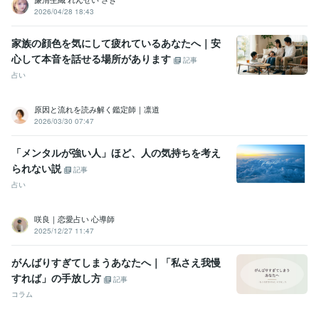
2026/04/28 18:43
家族の顔色を気にして疲れているあなたへ｜安
心して本音を話せる場所があります
記事
占い
原因と流れを読み解く鑑定師｜凛道
2026/03/30 07:47
「メンタルが強い人」ほど、人の気持ちを考え
られない説
記事
占い
咲良｜恋愛占い 心導師
2025/12/27 11:47
がんばりすぎてしまうあなたへ｜「私さえ我慢
すれば」の手放し方
記事
コラム