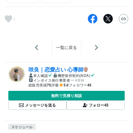
5
一覧に戻る
咲良｜恋愛占い 心導師
本人確認
機密保持契約(NDA)
インボイス発行事業者
未登録
総販売実績
75
評価
5.0
フォロワー
45
無料で見積り相談
メッセージを送る
フォロー
45
スケジュール