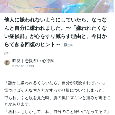
他人に嫌われないようにしていたら、なっな
んと自分に嫌われました。〜「嫌われたくな
い症候群」が心をすり減らす理由と、今日か
らできる回復のヒント～
記事
占い
咲良｜恋愛占い 心導師
2025/11/16 11:40
「誰かに嫌われるくらいなら、自分が我慢すればいい」
気づけばそんな生き方がすっかり板についてしまった。
でもね、ふと鏡を見た時、胸の奥にズキンと痛みが走るこ
とがあります。
『あれ…もしかして、私、自分のこと嫌いになってる？』