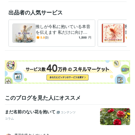
Excel:25年
Google スプレッドシート:2年
Google ドキュメント:2年
PowerPoint:15年
Word:25年
Moneyfoward:1年
ChatGPT:0年
出品者の人気サービス
iMovie:3年
Canva:0年
得意分野
推しが今私に抱いている本音
私の
占い
霊感タロット占い
を伝えます 私だけに向けら
音と
れた本音に、心がほどけてい
かし
悩み相談・カウンセリング
霊感タロット×恋愛カウンセリング
5.0
(3)
1,500
円
5.0
く
の本
このブログを見た人にオススメ
まだ名前のない花を抱いて
コンテンツ
コラム
廉清生織 れんせい さき