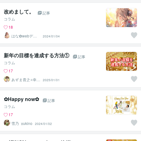
改めまして。
記事
コラム
18
はな✿webデザ
2024/01/04
イン屋さん
新年の目標を達成する方法①
記事
コラム
17
あずま貴之⭐幸せ
2025/01/01
自分軸の生き方
育成コーチ
✿Happy now✿
記事
コラム
17
雪乃_yukino
2024/01/02