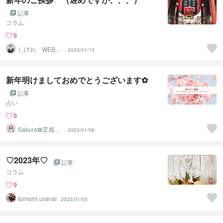
記事
コラム
9
しげお WEBデ
2023/01/13
ザイナー
新年明けましておめでとうございます✿
記事
占い
9
Sakura✿霊感タ
2023/01/06
ロット占い師
♡2023年♡
記事
コラム
9
tomomi uranai
2023/01/05