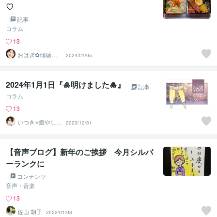
♡
記事
コラム
13
おはぎ✿傾聴ス
2024/01/05
ペシャリスト
2024年1月1日『🎍明けました🎍』
記事
コラム
13
いつき⭐️癒やし声
2023/12/31
のお話相手
【音声ブログ】新年のご挨拶 今月シルバ
ーランクに
コンテンツ
音声・音楽
13
佐山 胡子
2022/01/03