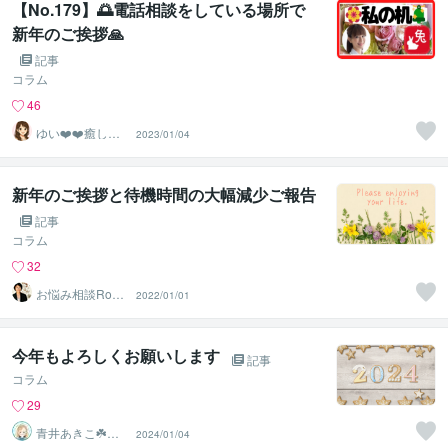
【No.179】🌅電話相談をしている場所で
新年のご挨拶🙏
記事
コラム
46
ゆい❤️❤️癒しの
2023/01/04
心友
新年のご挨拶と待機時間の大幅減少ご報告
記事
コラム
32
2022/01/01
m‪ ふわり
今年もよろしくお願いします
記事
コラム
29
青井あきこ☘️心
2024/01/04
の回復所