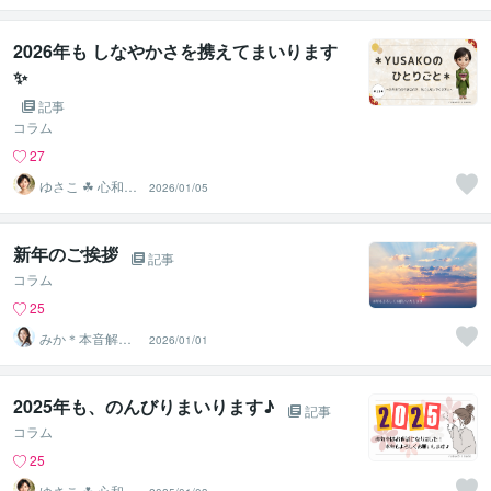
2026年も しなやかさを携えてまいります
✨
記事
コラム
27
ゆさこ ☘ 心和ら
2026/01/05
ぐ拠り所
新年のご挨拶
記事
コラム
25
みか＊本音解放
2026/01/01
サポーター
2025年も、のんびりまいります♪
記事
コラム
25
ゆさこ ☘ 心和ら