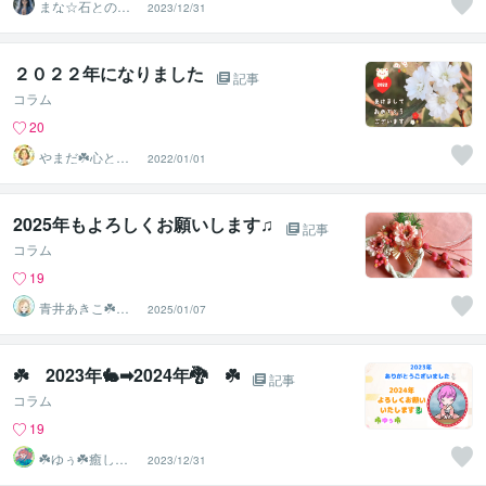
まな☆石との絆
2023/12/31
を整える占い師
＆セラピスト
２０２２年になりました
記事
コラム
20
やまだ☘️心と頭
2022/01/01
がスッキリ整う
サロン
2025年もよろしくお願いします♫
記事
コラム
19
青井あきこ☘️心
2025/01/07
の回復所
☘️ 2023年🐇➡2024年🐉 ☘️
記事
コラム
19
‪☘️ゆぅ☘️癒しの
2023/12/31
お部屋であなた
と♡