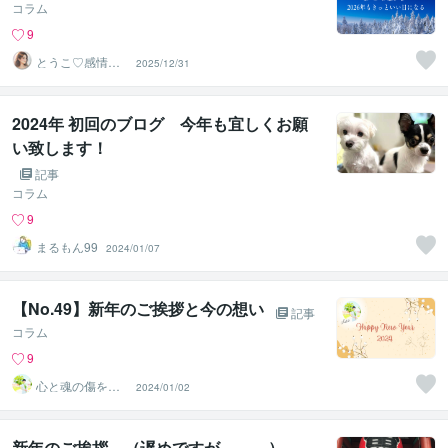
コラム
9
とうこ♡感情の
2025/12/31
コンシェルジュ
2024年 初回のブログ 今年も宜しくお願
い致します！
記事
コラム
9
まるもん99
2024/01/07
【No.49】新年のご挨拶と今の想い
記事
コラム
9
心と魂の傷を癒
2024/01/02
す♡ヒーラーchi
sa
新年のご挨拶 （遅めですが、、、）