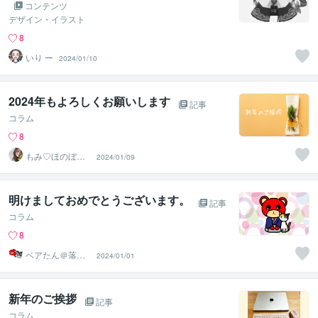
コンテンツ
デザイン・イラスト
8
いり ー
2024/01/10
2024年もよろしくお願いします
記事
コラム
8
もみ♡ほのぼの
2024/01/09
♡休憩室♪
明けましておめでとうございます。
記事
コラム
8
ベアたん＠落書
2024/01/01
きイラストレー
ター
新年のご挨拶
記事
コラム