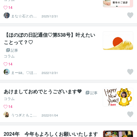
14
まな☆石との絆
2025/12/31
を整える占い師
＆セラピスト
【ほのぼの日記通信♡第538号】叶えたい
ことって？♡
記事
コラム
14
まーsa。♡ほの
2022/12/31
ぼのブログ毎日
配信♡
あけましておめでとうございます💚
記事
コラム
14
うつぎともこ
2022/01/04
（けんちゃんマ
マ♪）
2024年 今年もよろしくお願いいたします