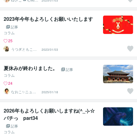
2025/01/03
ぐ拠り所
2023年今年もよろしくお願いいたします
記事
コラム
25
うつぎともこ
2023/01/03
（けんちゃんマ
マ♪）
夏休みが終わりました。
記事
コラム
24
なおこ✨ニュー
2025/01/18
ジーランドNo1
鑑定士✨
2026年もよろしくお願いしますね(^_-)-☆
バチっ part34
記事
コラム