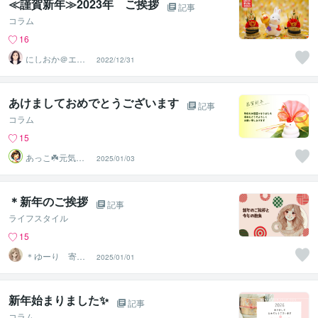
≪謹賀新年≫2023年 ご挨拶
記事
コラム
16
にしおか＠エン
2022/12/31
パワメントカウ
ンセラー
あけましておめでとうございます
記事
コラム
15
あっこ☘️元気届
2025/01/03
ける小さな幸せ
店
＊新年のご挨拶
記事
ライフスタイル
15
＊ゆーり 寄り
2025/01/01
添い看護師
新年始まりました✨
記事
コラム