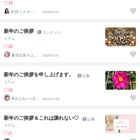
23
町田うさぎ✨閃
2026/01/01
光の幸せ届け人
♡怪談師⛩️
新年のご挨拶
コンテンツ
コラム
22
廉清生織 れんせ
2025/01/01
い さき
新年のご挨拶を申し上げます。
記事
コラム
22
☘みなねー⭐️元総
2024/01/03
務部長☘
新年のご挨拶＆これは譲れない♡
記事
コラム
21