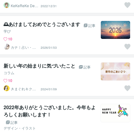
KeKeReKe Desi
2022/12/31
gn マツダ
🌅あけましておめでとうございます
記事
学び
10
カナ｜占い・ス
2026/01/03
ピ系専門制作代
行
新しい年の始まりに気づいたこと
記事
コラム
10
きまぐれキクコ
2024/01/09
☆人生応援相談
室
2022年ありがとうございました。今年もよ
ろしくお願いします！
記事
デザイン・イラスト