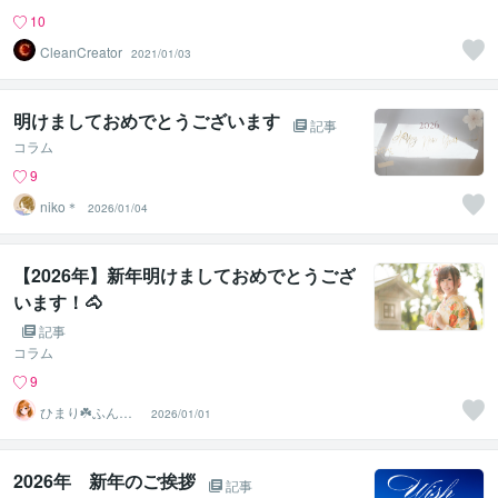
10
CleanCreator
2021/01/03
明けましておめでとうございます
記事
コラム
9
niko＊
2026/01/04
【2026年】新年明けましておめでとうござ
います！🐴
記事
コラム
9
ひまり☘️ふんわ
2026/01/01
り優しく寄り添
う話し相手
2026年 新年のご挨拶
記事