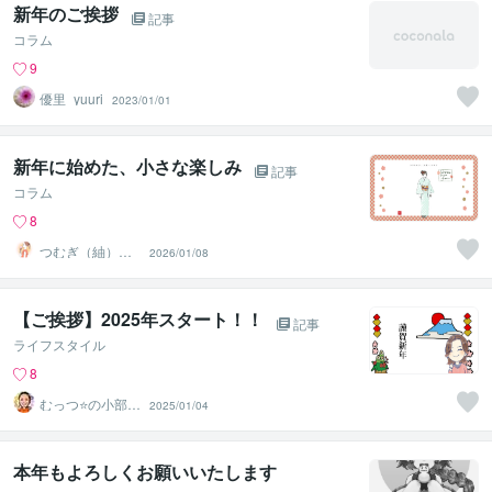
新年のご挨拶
記事
コラム
9
優里_yuuri
2023/01/01
新年に始めた、小さな楽しみ
記事
コラム
8
つむぎ（紬）♡
2026/01/08
心のデトックス
【ご挨拶】2025年スタート！！
記事
ライフスタイル
8
むっつ⭐の小部屋
2025/01/04
～心の浄化がで
きる場所〜
本年もよろしくお願いいたします