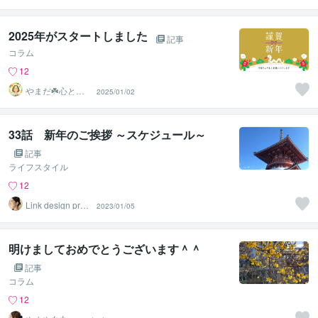
2025年がスタートしました
記事
コラム
12
やまだ☘️心と頭
2025/01/02
がスッキリ整う
サロン
33話 新年のご挨拶 ～スケジュール～
記事
ライフスタイル
12
Link design proj
2023/01/05
ect
明けましておめでとうございます＾＾
記事
コラム
12