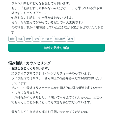
ジャンル問わずどんなお話しでも伺います。

もし、「お話しする内容がないんだけど・・」と思っている方も遠
慮せずにお声かけ下さい。

他愛もないお話しでも全然かまわないですよ。

また、ただ黙って繋がっているだけでも大丈夫です♪

その場合、私がPC作業させていただきながら繋がらせていただきま
す。
雑談
仕事
恋愛
うつ
カラオケ
話し相手
愚痴
無料で見積り相談
悩み相談・カウンセリング
・お話しをじっくり伺います。
某ラジオアプリでラジオパーソナリティーをやっています。

ライブ配信ではリスナーさん同士の悩みをみんなで解決に導いたり
しています。

その中で、最近はリスナーさんから個人的に悩み相談を多くいただ
くようになりました。

「気持ちがすっきりした」「聞いてもらえてうれしかった」と言っ
てもらえることが私にとっても大きな喜びになっています。

貴方らしく生きる道を探すお手伝いをさせてくださいね。
