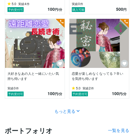
貴方を否定をしたり意見は一切いたしませんの

5.0
4
0
実績
件
実績
件
でご安心くださいね。

100
500
円
/分
円
予約受付可
購入可能
今が苦しくて悲しくても、あなたの進む道の向こうは

明るい光が差しています☆彡

私と一緒に光を探しに行きましょう♡

もちろん、辛いお気持ちだけではなく

「今、ヒマなんだけど誰かとお話ししたい」

「友達がいなくてさみしいからお話ししたい」

でも大丈夫(*'ω'*)

大好きなあの人と一緒にいたい気
恋愛が楽しめなくなってる？辛い
持ち伺います
を気持ち伺います
どんな理由でも伺わせていただきます♡

0
5.0
2
実績
件
実績
件
100
100
円
/分
円
/分
予約受付可
予約受付可
【簡単に私の経歴を紹介します】

長女の私は幼い頃から「お前はこの家を継がなくてはな
もっと見る
らない」「将来も家から出てはならない」「結婚も嫁に
行ってはならない」という親の呪縛を受けて育ちまし
た。

ポートフォリオ
一覧を見る