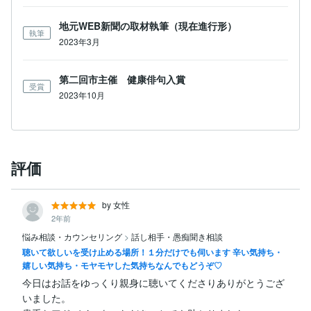
地元WEB新聞の取材執筆（現在進行形）
執筆
2023年3月
第二回市主催 健康俳句入賞
受賞
2023年10月
評価
by 女性
2年前
悩み相談・カウンセリング
>
話し相手・愚痴聞き相談
聴いて欲しいを受け止める場所！１分だけでも伺います 辛い気持ち・
嬉しい気持ち・モヤモヤした気持ちなんでもどうぞ♡
今日はお話をゆっくり親身に聴いてくださりありがとうござ
いました。
