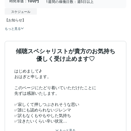
100円
時間単価：
1週間の稼働日数：
週5日以上
スケジュール
【お知らせ】
もっと見る
傾聴スペシャリストが貴方のお気持ち
優しく受け止めます♡
はじめまして♪

おはぎと申します。

このページにたどり着いていただけたことに

先ずは感謝いたします。

✅寂しくて押しつぶされそうな思い

✅誰にも認められないジレンマ

✅訳もなくもやもやした気持ち

✅泣きたいくらい辛い状況

✅誰かにこの思いを話したい衝動

もっと見る