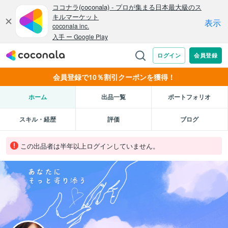
会員登録で10％割引クーポンを獲得！
ホーム
出品一覧
ポートフォリオ
スキル・経歴
評価
ブログ
この出品者は半年以上ログインしていません。