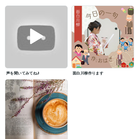
その結果、「本当の自分」を見失い親の言われるがまま
大人に。

そんな私に待ち受けていた結婚は地獄でした。

夫からの暴言・暴力に加え出産間近の死産。

その後、娘を出産し離婚を経験。

でも今は毎日楽しい日々を過ごしています☆彡

その秘密は、ラジオ配信を通じたくさんの仲間に出会え
たから。

声を聞いてみてね♪
面白川柳作ります
人と人との繋がりって素敵です♡

自らの辛い経験と、親しみやすさで貴方をまるッと受止
めます。

お気軽にお電話してきてくださいね♪