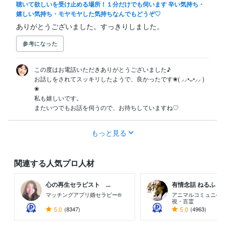
聴いて欲しいを受け止める場所！１分だけでも伺います 辛い気持ち・
嬉しい気持ち・モヤモヤした気持ちなんでもどうぞ♡
ありがとうございました。すっきりしました。
参考になった
この度はお電話いただきありがとうございました♪

お話しをされてスッキリしたようで、良かったです❀( ⸝⸝•ᴗ•⸝⸝ )
❀

私も嬉しいです。

またいつでもお話を伺うので、お待ちしていますね♡
もっと見る
関連する人気プロ人材
心の再生セラピスト ...
有情念話 ねるふ ..
マッチングアプリ婚セラピー®
アニマルコミュニケ
視・言霊
5.0
(8347)
5.0
(4963)