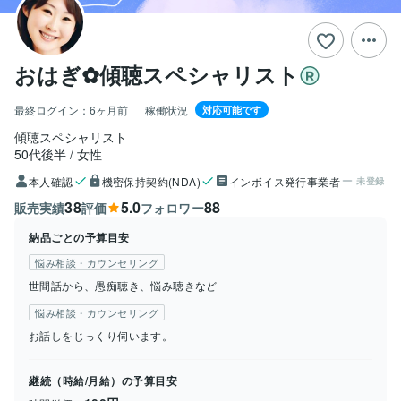
おはぎ✿傾聴スペシャリスト
最終ログイン：
6ヶ月前
稼働状況
対応可能です
傾聴スペシャリスト
50代後半
女性
本人確認
機密保持契約(NDA)
インボイス発行事業者
未登録
38
5.0
88
販売実績
評価
フォロワー
納品ごとの予算目安
悩み相談・カウンセリング
世間話から、愚痴聴き、悩み聴きなど
悩み相談・カウンセリング
お話しをじっくり伺います。
継続（時給/月給）の予算目安