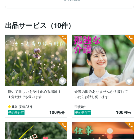
✅嬉しいこの気持ちを誰かと共有したい

今、そんな想いに支配されていませんか。

出品サービス（10件）
どんなお気持ちも私がそっと受け止めます。

２０２４年５月「高齢者傾聴スペシャリスト」の資格を
取得いたしました。

実はとある媒体でラジオパーソナリティーとして活動を
していて

今年で４年目になりました。

ラジオではリスナーさんとの信頼関係を大切に

時には悩みや生活の疑問について寄り添いながら

聴いて欲しいを受け止める場所！
介護の悩みありませんか？疲れて
お話しをさせていただいております。

１分だけでも伺います
いたらお話し伺います
ラジオでリスナーさんとお話しをしている中で

5.0
23
0
実績
件
実績
件
100
100
「人は話しを聴いてもらうと不思議と気持ちが整う」

円
/分
円
/分
予約受付可
予約受付可
ということに気が付きました。

人間関係や家族間の問題で気持ちが落ち込んでいた

リスナーさんが私に話しを聴いてもらった後に
