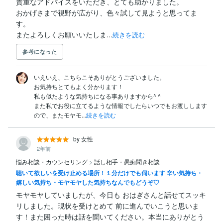
貴重なアドバイスをいただき、とても助かりました。

おかげさまで視野が広がり、色々試して見ようと思ってま
す。

またよろしくお願いいたしま...
続きを読む
参考になった
いえいえ、こちらこそありがとうございました。

お気持ちとてもよく分かります！

私も似たような気持ちになる事ありますから^ ^

また私でお役に立てるような情報でしたらいつでもお渡しします
ので、またモヤモ...
続きを読む
by 女性
2年前
悩み相談・カウンセリング
>
話し相手・愚痴聞き相談
聴いて欲しいを受け止める場所！１分だけでも伺います 辛い気持ち・
嬉しい気持ち・モヤモヤした気持ちなんでもどうぞ♡
モヤモヤしていましたが、今日も おはぎさんと話せてスッキ
リしました。現状を受けとめて 前に進んでいこうと思いま
す！また困った時は話を聞いてください。本当にありがとう