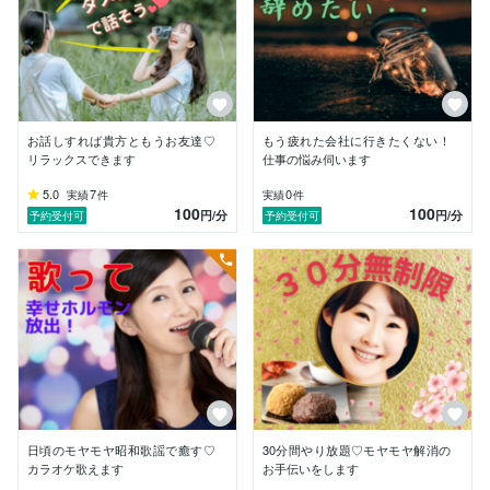
「ありがとう！気持ちが楽になったよ」

「笑ってすっきりした」

と言っていただく機会がどんどん増えていったんです。

そこから話しを「聴く」ということが人を救う原点なの
お話しすれば貴方ともうお友達♡
もう疲れた会社に行きたくない！
ではと

リラックスできます
仕事の悩み伺います
気づかされ今回の「高齢者傾聴スペシャリスト」の資格
5.0
7
0
実績
件
実績
件
取得に繋がりました。

100
100
円
/分
円
/分
予約受付可
予約受付可
傾聴は高齢者だけではなく、全ての年代の方に必要な作
業です。

どんな小さな迷いや悩みでも、気持ちを吐き出し聴いて
もらうと

不思議と考えがまとまったり、気持ちがすっきりするの
です。

そしてまたそこから歩き出せばいいのです。

私はそんなあなたのお手伝いがしたいと思っています。

日頃のモヤモヤ昭和歌謡で癒す♡
30分間やり放題♡モヤモヤ解消の
カラオケ歌えます
お手伝いをします