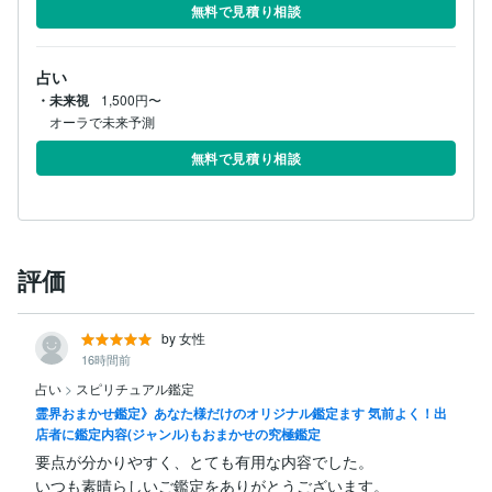
無料で見積り相談
占い
・未来視
1,500円〜
オーラで未来予測
無料で見積り相談
評価
by 女性
16時間前
占い
>
スピリチュアル鑑定
霊界おまかせ鑑定》あなた様だけのオリジナル鑑定ます 気前よく！出
店者に鑑定内容(ジャンル)もおまかせの究極鑑定
要点が分かりやすく、とても有用な内容でした。

いつも素晴らしいご鑑定をありがとうございます。
