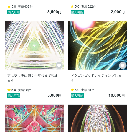
しくお願いします。」程度で構いません。

5.0
438
5.0
522
実績
件
実績
件
3,500
2,000
円
円
購入可能
購入可能
■ 実績、経歴

・レイキティーチャー資格 修得

・霊能者

・国外での修行経験あり

・前職では口コミのみで広がり、好評をいただきました

・現在はヒーラーとして活動

・ご依頼実績：月300件以上

・ココナラ最高位 プラチナランク達成

※ご自身が利用対象かご不安な場合は、「利用対象の確
認」とご記載のうえ、事前にメッセージにてお問い合わ
更に更に更に細く半年後まで視ま
ドラゴンゴッドシッティングしま
ます
す
5.0
10
5.0
78
実績
件
実績
件
5,000
10,000
円
円
購入可能
購入可能