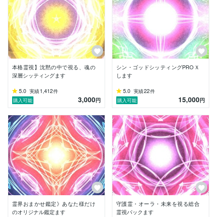
・不倫、浮気に関するご相談（責任を持って向き合うこ
とが難しいため、お受けしておりません）

■ 同業者さまについて

下記の分野に関わる出品者さまからのご購入は、理由を
問わずお断りしております。

・霊能、占い

本格霊視】沈黙の中で視る、魂の
シン・ゴッドシッティングPROＸ
・タロット／オラクルカード

深層シッティングます
します
・風水、カラーセラピー

・セラピスト、カウンセラー、ヒーラー

5.0
1,412
5.0
22
実績
件
実績
件
3,000
15,000
・その他スピリチュアル関連全般

円
円
購入可能
購入可能
活動休止中、受付停止中の場合も同様とさせていただき
ます。なお、占い系以外の出品者さまは問題ございませ
ん。

■ ご利用にあたってのお願い

・ご本人さまからのお申込みのみ承ります（ご本人の了
承があっても、ご家族、第三者からのお申込みはお受け
できません）。

・オプションの追加は、ご購入時のみとなります（後付
けはできません）。

霊界おまかせ鑑定》あなた様だけ
守護霊・オーラ・未来を視る総合
・ご挨拶をお願いしております。例：「〇〇です。よろ
のオリジナル鑑定ます
霊視パックます