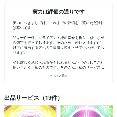
実力は評価の通りです
実力につきましては、これまでの評価をご覧いただけれ
ば幸いです。

私は一件一件、クライアント様の幸せを祈り、願いなが
ら鑑定を行っております。そのため、恐れ入りますが、
以下に該当する方へのご提供は控えさせていただいてお
ります。

少し厳しく感じられるかもしれませんが、安心してご利
用いただくためのものです。そのぶん、私のサービスを
はじめてご利用の方には、感謝を込めて「ミニおまかせ
もっと見る
鑑定」をおつけしています（内容は占い師におまかせ・
お一人様一回限り）。どうぞお気軽にご相談ください。

■ ご提供を控えさせていただく方

出品サービス（19件）
・お客様評価が 4.7 以下の方

・ご挨拶がなく、お名前のみを送られる方

・ビジネスアカウントをご利用の方

・過去にご購入歴がありながら「はじめまして」とお申
し出の方（諸事情により対応いたしかねます）
