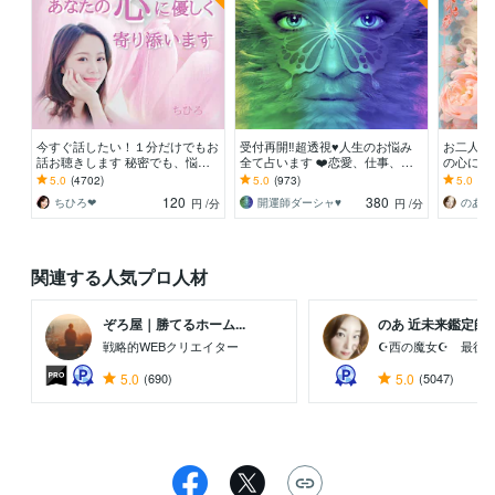
今すぐ話したい！１分だけでもお
受付再開‼️超透視♥️人生のお悩み
お二人を
話お聴きします 秘密でも、悩み
全て占います ❤️恋愛、仕事、金
の心にア
でも、甘えたいな～でも何でもO
銭、対人関係、住宅、介護、子育
温度感／
5.0
(4702)
5.0
(973)
5.0
(30
Kです♪
てetc…
距離／全
120
380
ちひろ❤
開運師ダーシャ♥️
円
/分
円
/分
関連する人気プロ人材
ぞろ屋｜勝てるホーム...
のあ 近未来鑑定師 ..
戦略的WEBクリエイター
☪西の魔女☪ 最後
5.0
(690)
5.0
(5047)