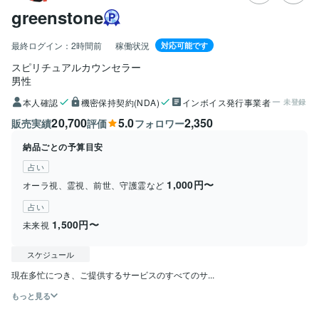
greenstone
最終ログイン：
2時間前
稼働状況
対応可能です
スピリチュアルカウンセラー
男性
本人確認
機密保持契約(NDA)
インボイス発行事業者
未登録
20,700
5.0
2,350
販売実績
評価
フォロワー
納品ごとの予算目安
占い
1,000円〜
オーラ視、霊視、前世、守護霊など
占い
1,500円〜
未来視
スケジュール
現在多忙につき、ご提供するサービスのすべてのサ...
もっと見る