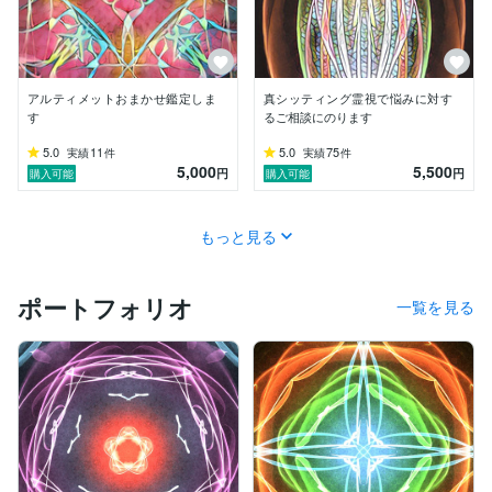
アルティメットおまかせ鑑定しま
真シッティング霊視で悩みに対す
す
るご相談にのります
5.0
11
5.0
75
実績
件
実績
件
5,000
5,500
円
円
購入可能
購入可能
もっと見る
ポートフォリオ
一覧を見る