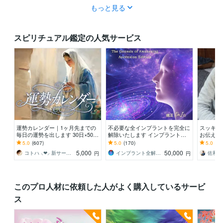
もっと見る
スピリチュアル鑑定の人気サービス
運勢カレンダー｜1ヶ月先までの
不必要な全インプラントを完全に
スッキリ
毎日の運勢を出します 30日×500
解除いたします インプラント全
お伝え致
字のおよそ1万5千文字で細かく詳
解除創始者 × 魂の解放・カルマ浄
間関係、
5.0
(607)
5.0
(170)
5.0
(10
細に記します
化・能力開花
持ち等◎
5,000
50,000
コトハ ⸜❤︎⸝ 新サービス提供開始✨️
インプラント全解除創始者｜魂王DaI⭐︎
円
円
このプロ人材に依頼した人がよく購入しているサービ
ス