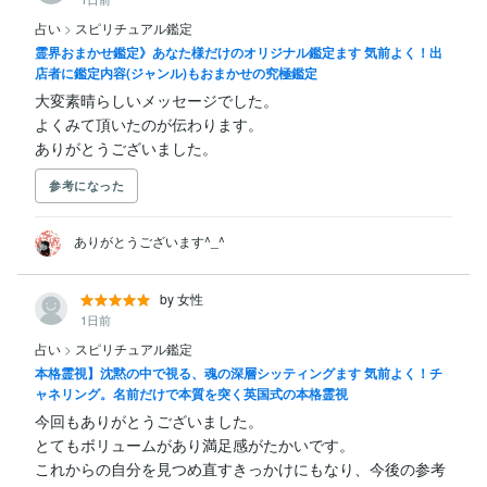
占い
>
スピリチュアル鑑定
霊界おまかせ鑑定》あなた様だけのオリジナル鑑定ます 気前よく！出
店者に鑑定内容(ジャンル)もおまかせの究極鑑定
大変素晴らしいメッセージでした。

よくみて頂いたのが伝わります。

ありがとうございました。
参考になった
ありがとうございます^_^
by 女性
1日前
占い
>
スピリチュアル鑑定
本格霊視】沈黙の中で視る、魂の深層シッティングます 気前よく！チ
ャネリング。名前だけで本質を突く英国式の本格霊視
今回もありがとうございました。

とてもボリュームがあり満足感がたかいです。

これからの自分を見つめ直すきっかけにもなり、今後の参考