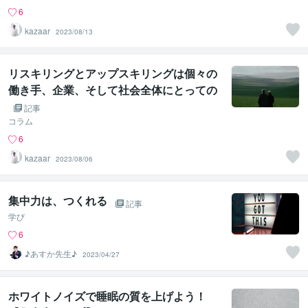
6
kazaar
2023/08/13
リスキリングとアップスキリングは個々の
働き手、企業、そして社会全体にとっての
重要性
記事
コラム
6
kazaar
2023/08/06
集中力は、つくれる
記事
学び
6
♪あすか先生♪
2023/04/27
ホワイトノイズで睡眠の質を上げよう！