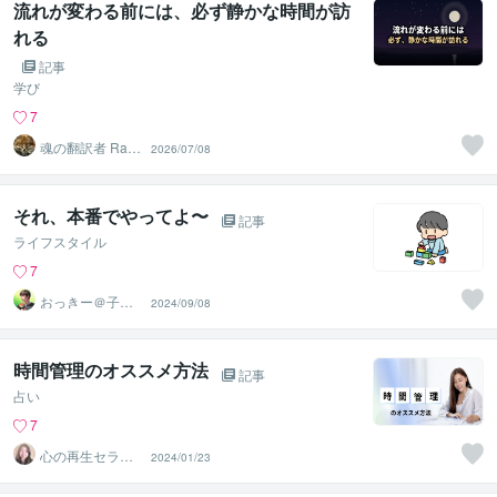
流れが変わる前には、必ず静かな時間が訪
れる
記事
学び
7
魂の翻訳者 Ray
2026/07/08
Mind
それ、本番でやってよ〜
記事
ライフスタイル
7
おっきー＠子育
2024/09/08
て応援レッサー
時間管理のオススメ方法
記事
占い
7
心の再生セラピ
2024/01/23
スト YASUKO