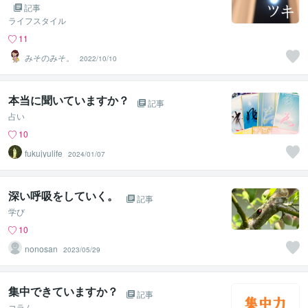
記事
ライフスタイル
11
みそのみそ。
2022/10/10
本当に聞いていますか？
記事
占い
10
fukujyulife
2024/01/07
深い呼吸をしていく。
記事
学び
10
nonosan
2023/05/29
集中できていますか？
記事
コラム