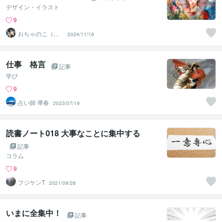
デザイン・イラスト
9
おちゃのこ（御
2024/11/19
茶乃子祭々）
仕事 格言
記事
学び
9
占い師 導春
2023/07/19
読書ノート018 大事なことに集中する
記事
コラム
9
フジケンT
2021/09/28
いまに全集中！
記事