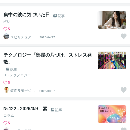
集中の波に気づいた日
記事
占い
5
スピリチュアル
2026/04/27
カウンセラー沙
耶美
テクノロジー「部屋の片づけ、ストレス発
散」
記事
IT・テクノロジー
5
鏡面反射デジタ
2026/03/27
ルアート製作所
（鈴木穣）
№422 - 2026/3/9 素
記事
コラム
5