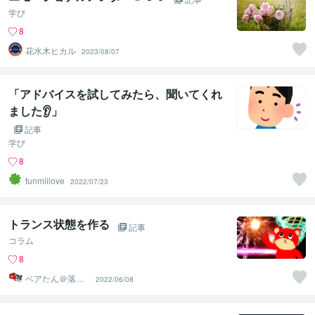
学び
8
花水木ヒカル
2023/08/07
「アドバイスを試してみたら、聞いてくれ
ました👂」
記事
学び
8
tunmiilove
2022/07/23
トランス状態を作る
記事
コラム
8
ベアたん＠落書
2022/06/08
きイラストレー
ター