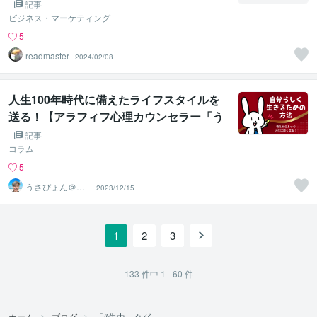
記事
ビジネス・マーケティング
5
readmaster
2024/02/08
人生100年時代に備えたライフスタイルを
送る！【アラフィフ心理カウンセラー「う
さぴょん」のココナラ電話相談】
記事
コラム
5
うさぴょん＠癒
2023/12/15
し系アラフィフ
心寄り添い人
1
2
3
133
件中
1 - 60
件
ホーム
ブログ
「#集中」タグ