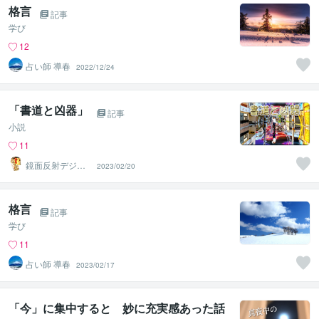
格言
記事
学び
12
占い師 導春
2022/12/24
「書道と凶器」
記事
小説
11
鏡面反射デジタ
2023/02/20
ルアート製作所
（鈴木穣）
格言
記事
学び
11
占い師 導春
2023/02/17
「今」に集中すると 妙に充実感あった話