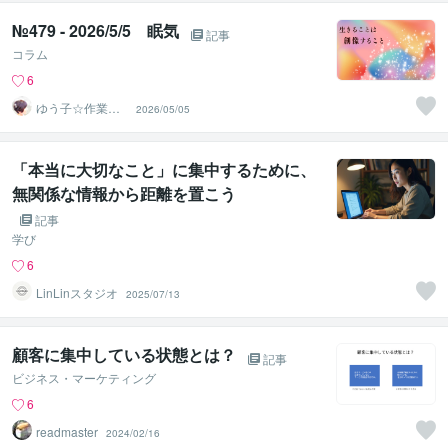
№479 - 2026/5/5 眠気
記事
コラム
6
ゆう子☆作業療
2026/05/05
法士＆ライフコ
ーチ
「本当に大切なこと」に集中するために、
無関係な情報から距離を置こう
記事
学び
6
LinLinスタジオ
2025/07/13
顧客に集中している状態とは？
記事
ビジネス・マーケティング
6
readmaster
2024/02/16