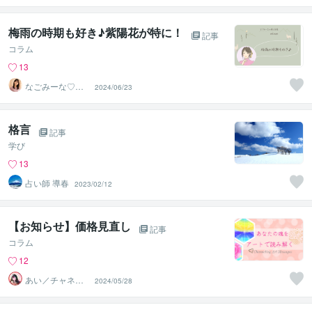
梅雨の時期も好き♪紫陽花が特に！
記事
コラム
13
なごみーな♡癒
2024/06/23
し系心のサポー
ター
格言
記事
学び
13
占い師 導春
2023/02/12
【お知らせ】価格見直し
記事
コラム
12
あい／チャネリ
2024/05/28
ングアート✨夏S
ALE