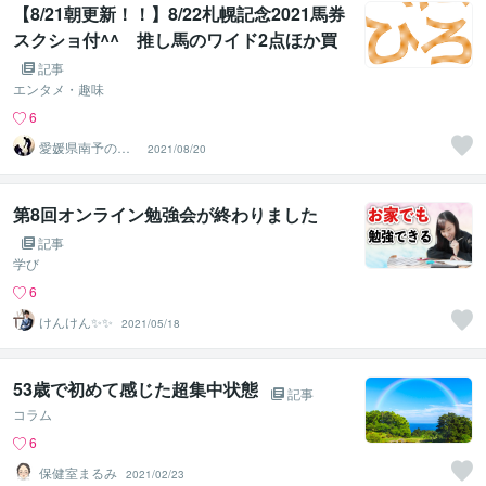
【8/21朝更新！！】8/22札幌記念2021馬券
スクショ付^^ 推し馬のワイド2点ほか買
いますぞな^^
記事
エンタメ・趣味
6
愛媛県南予の墓
2021/08/20
じまい・供養、
お気軽に！
第8回オンライン勉強会が終わりました
記事
学び
6
けんけん✨✨
2021/05/18
53歳で初めて感じた超集中状態
記事
コラム
6
保健室まるみ
2021/02/23