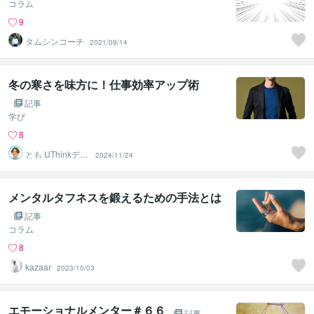
コラム
9
タムシンコーチ
2021/09/14
冬の寒さを味方に！仕事効率アップ術
記事
学び
8
とも UThinkデザ
2024/11/24
イン
メンタルタフネスを鍛えるための手法とは
記事
コラム
8
kazaar
2023/10/03
エモーショナルメンター＃６６
記事