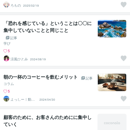
ろもの
2025/02/19
「恐れを感じている」ということは〇〇に
集中していないことと同じこと
記事
学び
5
涼風ひとみ
2024/08/19
朝の一杯のコーヒーを飲むメリット
記事
コラム
5
よっしー｜動画
2024/04/30
制作・映像クリ
エイター
顧客のために、お客さんのためにに集中し
ていく