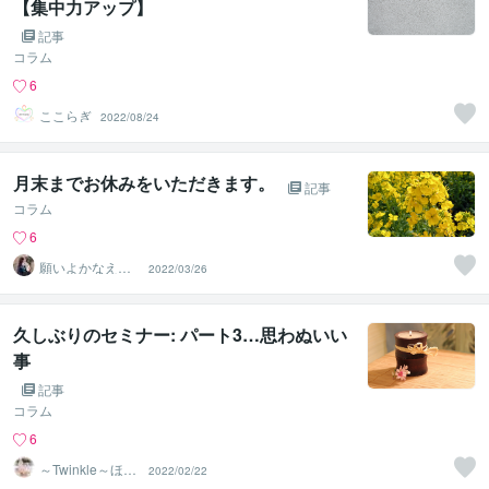
【集中力アップ】
記事
コラム
6
ここらぎ
2022/08/24
月末までお休みをいただきます。
記事
コラム
6
願いよかなえ～
2022/03/26
ゆりか～
久しぶりのセミナー: パート3…思わぬいい
事
記事
コラム
6
～Twinkle～ほた
2022/02/22
るの光