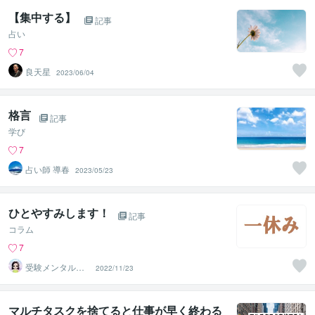
【集中する】
記事
占い
7
良天星
2023/06/04
格言
記事
学び
7
占い師 導春
2023/05/23
ひとやすみします！
記事
コラム
7
受験メンタルト
2022/11/23
レーナー イロ
ハル
マルチタスクを捨てると仕事が早く終わる