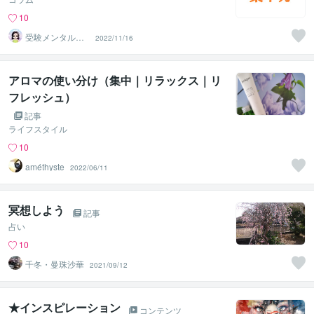
10
受験メンタルト
2022/11/16
レーナー イロ
ハル
アロマの使い分け（集中｜リラックス｜リ
フレッシュ）
記事
ライフスタイル
10
améthyste
2022/06/11
冥想しよう
記事
占い
10
千冬・曼珠沙華
2021/09/12
★インスピレーション
コンテンツ