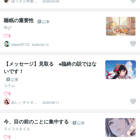
ゆう子☆作業療
2026/03/09
法士＆ライフコ
ーチ
睡眠の重要性
記事
学び
5
rsyun3112
2026/02/10
【メッセージ】見取る ※臨終の話ではな
いです！
記事
コラム
5
あい／チャネリ
2025/08/11
ングアート✨夏S
ALE
今、目の前のことに集中する
記事
ライフスタイル
5