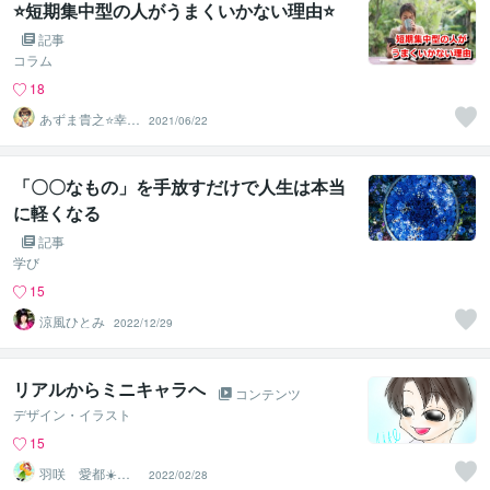
⭐短期集中型の人がうまくいかない理由⭐
記事
コラム
18
あずま貴之⭐幸せ
2021/06/22
自分軸の生き方
育成コーチ
「〇〇なもの」を手放すだけで人生は本当
に軽くなる
記事
学び
15
涼風ひとみ
2022/12/29
リアルからミニキャラへ
コンテンツ
デザイン・イラスト
15
羽咲 愛都☀️ハ
2022/02/28
サキ アイト☀️