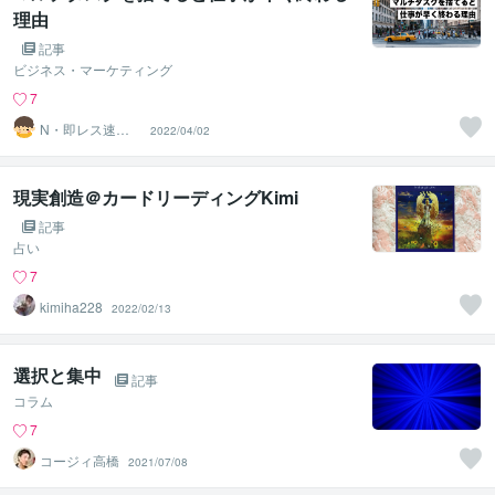
理由
記事
ビジネス・マーケティング
7
N・即レス速対
2022/04/02
応
現実創造＠カードリーディングKimi
記事
占い
7
kimiha228
2022/02/13
選択と集中
記事
コラム
7
コージィ高橋
2021/07/08