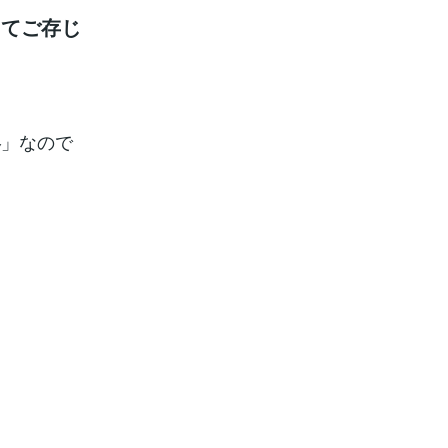
ってご存じ
」なので
容