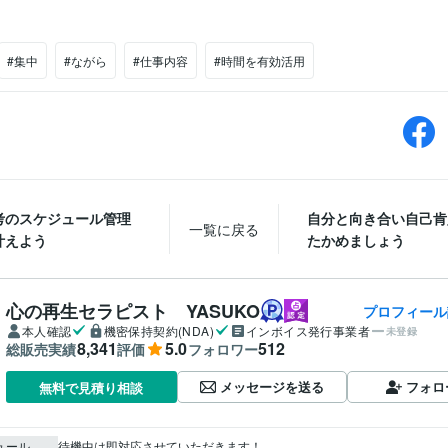
#集中
#ながら
#仕事内容
#時間を有効活用
考のスケジュール管理
自分と向き合い自己肯
一覧に戻る
叶えよう
たかめましょう
心の再生セラピスト YASUKO
プロフィール
本人確認
機密保持契約(NDA)
インボイス発行事業者
未登録
8,341
5.0
512
総販売実績
評価
フォロワー
メッセージを送る
フォロ
無料で見積り相談
ュール
待機中は即対応させていただきます！
