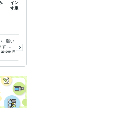
み
インナーチャイルドを癒
潜在意識を活用しないと
男性脳
す重要性
損する理由
い、願い
彼の気持ちと幸せになった自
す 現
分の未来をみます 自分が幸
力したの
せになった先に誰が一緒にい
20,000
円
4.9
(375)
160
円
/分
理と感じ
るのか！知りたくないですか