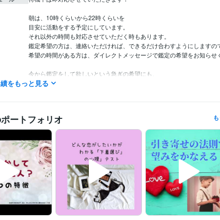
朝は、10時くらいから22時くらいを

目安に活動をする予定にしています。

それ以外の時間も対応させていただく時もあります。

鑑定希望の方は、連絡いただければ、できるだけ合わすようにしますので
希望の時間がある方は、ダイレクトメッセージで鑑定の希望をお知らせく
今から鑑定をして欲しいという急ぎの希望にも、

実績をもっと見る
できるだけ対応させていただきたいと思っていますので、

遠慮なく連絡してみてくださいね。

予約を押していただいた場合、

のポートフォリオ
も
すぐに鑑定をと言われても◯時とか〇時半にしか

設定できないことがあります。

すぐに対応して欲しい時には、

待機をしますので、そちらを購入してください。

「すぐに鑑定して欲しい」、「なるべく早く聞いて欲しい。」

その気持ちは、すごくわかりますので、

待機をしていない時などは遠慮なく

ダイレクトメッセージをくださいね。
