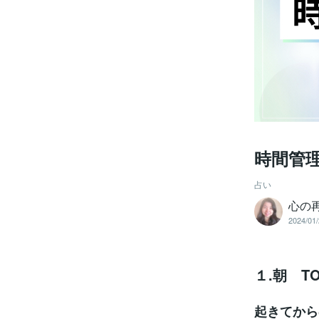
時間管
占い
心の再
2024/01/
１.朝 T
起きてから