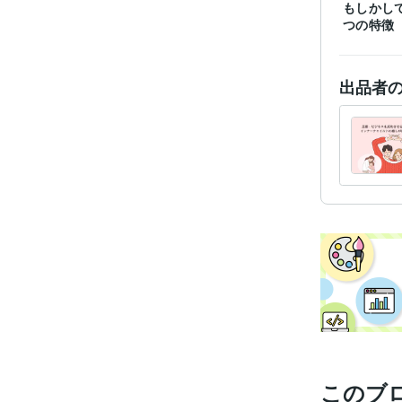
もしかし
つの特徴
出品者
経験
職
このブ