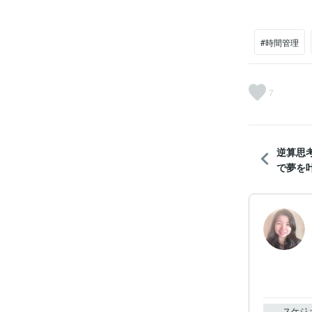
#時間管理
7
逆算思
で夢を
スケジ