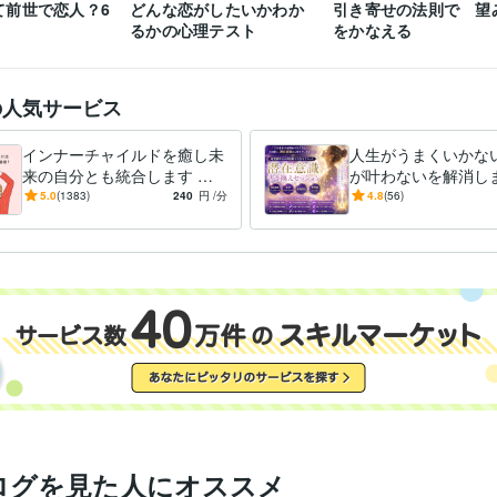
※外出中や予約対応がない限りは、

て前世で恋人？6
どんな恋がしたいかわか
引き寄せの法則で 望
できるだけご希望に沿いたいと思っています。

るかの心理テスト
をかなえる
なお、鑑定中は、お返事ができない

仕組みになっていますので、お待ちください。

の人気サービス
よろしくお願いいたします。
インナーチャイルドを癒し未
人生がうまくいかな
エンジニア / 情報システム・社内SE
経験年数 : 4年
職種
来の自分とも統合します 両
が叶わないを解消しま
マーケティング / 商品企画・開発
経験年数 : 2年
親へのネガティブな感情が
実を変えるために努
5.0
(1383)
240
円
/分
4.8
(56)
管理 / 総務
経験年数 : 2年
お金や人間関係に影響して
に、自力ではもう無
事務・ビジネスサポート / 事務（一般事務）
経験年数 : 10年
る？
ている
人事 / 労務・給与
経験年数 : 3年
花蓮
2009年7月 ~ 現在
歴
●●会社
1987年3月 ~ 1991年8月
●●会社
1991年10月 ~ 1993年2月
●●医院
2000年11月 ~ 2004年11月
●●会社
2005年7月 ~ 2006年6月
●●会社
2006年12月 ~ 2013年7月
●●会社
2013年12月 ~ 2021年11月
大手電話占い会社
2014年6月 ~ 2015年3月
●●小学校
2015年8月 ~ 2019年2月
ログを見た人にオススメ
株式会社クラウドワークス
2018年1月 ~ 2020年1月