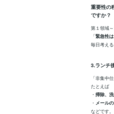
重要性の
ですか？
第１領域～
「
緊急性は
毎日考える
3.ラン
「非集中仕
たとえば
・
掃除、洗
・
メール
などです。