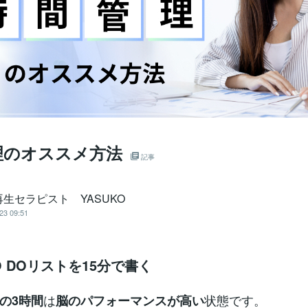
理のオススメ方法
記事
生セラピスト YASUKO
23 09:51
O DOリストを15分で書く
は
状態です。
の3時間
脳のパフォーマンスが高い