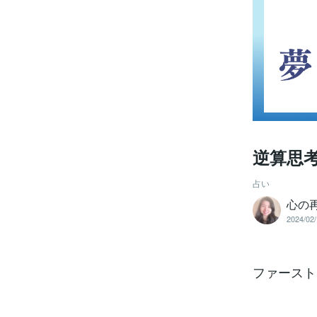
逆算思
占い
心の再
2024/02/
ファースト