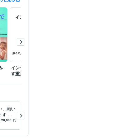
み
インナーチャイルドを癒
潜在意識を活用しないと
男性脳
す重要性
損する理由
い、願い
彼の気持ちと幸せになった自
す 現
分の未来をみます 自分が幸
力したの
せになった先に誰が一緒にい
20,000
円
4.9
(375)
160
円
/分
理と感じ
るのか！知りたくないですか