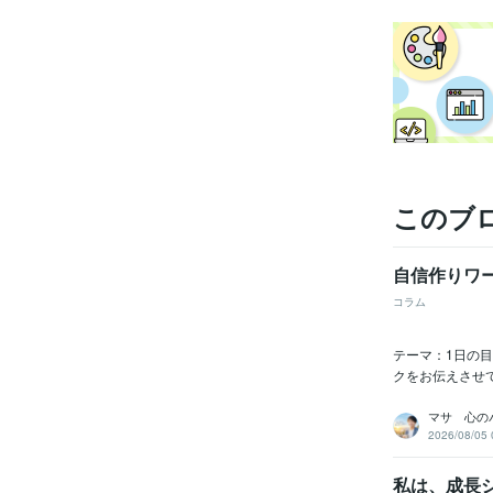
職
このブ
資格・
自信作りワ
コラム
ビジネス・
ティブ
テーマ：1日の
クをお伝えさせ
得意
マサ 心の
2026/08/05 
私は、成長