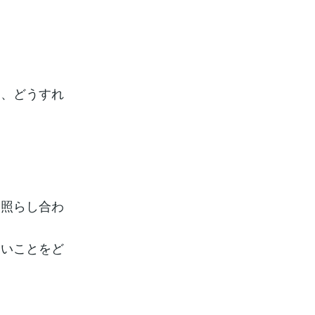
。
は、どうすれ
に照らし合わ
たいことをど