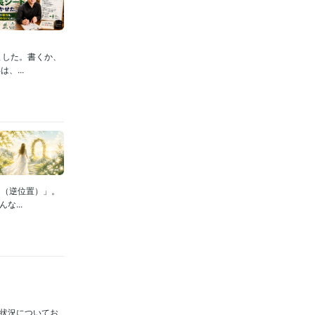
ました。書くか、
...
ジ（逆位置）」。
...
付状況についてお