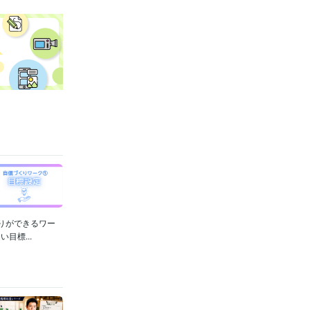
りができるワー
3年
目標...