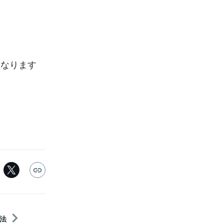
く
！
くなります
法