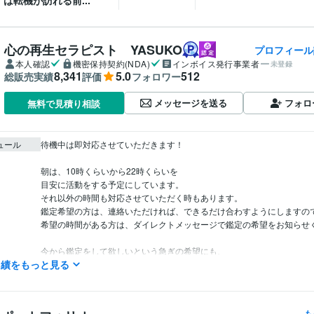
は転機が訪れる前...
心の再生セラピスト YASUKO
プロフィール
本人確認
機密保持契約(NDA)
インボイス発行事業者
未登録
8,341
5.0
512
総販売実績
評価
フォロワー
メッセージを送る
フォロ
無料で見積り相談
ュール
待機中は即対応させていただきます！

朝は、10時くらいから22時くらいを

目安に活動をする予定にしています。

それ以外の時間も対応させていただく時もあります。

鑑定希望の方は、連絡いただければ、できるだけ合わすようにしますので
希望の時間がある方は、ダイレクトメッセージで鑑定の希望をお知らせく
今から鑑定をして欲しいという急ぎの希望にも、

実績をもっと見る
できるだけ対応させていただきたいと思っていますので、

遠慮なく連絡してみてくださいね。

予約を押していただいた場合、

も