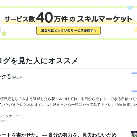
花蓮
2009年7月 ~ 現在
歴
●●会社
1987年3月 ~ 1991年8月
●●会社
1991年10月 ~ 1993年2月
●●医院
2000年11月 ~ 2004年11月
●●会社
2005年7月 ~ 2006年6月
●●会社
2006年12月 ~ 2013年7月
●●会社
2013年12月 ~ 2021年11月
大手電話占い会社
2014年6月 ~ 2015年3月
●●小学校
2015年8月 ~ 2019年2月
ログを見た人にオススメ
株式会社クラウドワークス
2018年1月 ~ 2020年1月
日商簿記検定2級
取得年 : 2007年
検定
ーク①
記事
マイクロソフト オフィス スペシャリスト（MOS）
取得年 : 2007年
Excel:10年
Google スプレッドシート:5年
Google スライド:2年
クリエイ
ツール
Google ドキュメント:5年
PowerPoint:3年
Word:3年
STORES:1年
目標設定をしてみよう達成したら花マルつけてね。本日から今すぐにできる自信づく
カラーミーショップ:15年
freee:6年
勘定奉行:1年
ChatGPT:1年
Canva:
ていただきたいと思います。もし良かったら一緒にやってみて下さい。今日達成したい
占い
タロット占い・霊感・チャネリング・時マヤ
分野
パーソナルコーチ
恋愛
仕事
人間関係
開運
04:10
悩み相談・カウンセリング
思考と現実の関係・脳の仕組み・考え方
恋愛
仕事
子育て
人間関係
シートを書かせた。 ― 自分の努力を、見失わないため