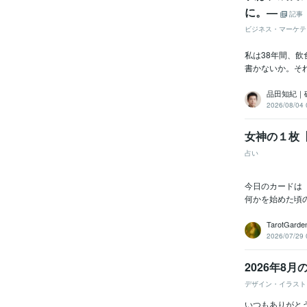
に。―
記事
ビジネス・マーケテ
私は38年間、
書かないか。そ
品田知紀｜
2026/08/04 
女神の１枚
占い
今日のカードは
何かを始めた頃の
TarotGarden
2026/07/29 
2026年8
デザイン・イラスト
いつもありがと