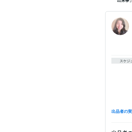
出来事」
スケジ
出品者の