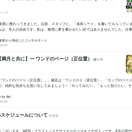
ィング
飲食業に携わってきました。以前、スタッフに、「成長シート」を書いてもらってい
れは、本人の自由です。私は、無理に夢を書かせたい訳ではありませんでした。仕事は、
破産から再起したコンサルタント
03:43
【満月と共に】ー ワンドのページ（正位置）
記事
「ワンドのページ（正位置）」。補足は「ワンドの２（逆位置）」「カップのペー
、純粋な気持ちを思い出してみましょう✨️「やってみたい」「もっと知りたい」そんな
 by Aki
00:50
月のスケジュールについて
告知
うございます。WEB・グラフィックデザイナーのノマキエデザインです。8月の受