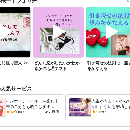
のポートフォリオ
すぐに鑑定をと言われても◯時とか〇時半にしか

設定できないことがあります。

すぐに対応して欲しい時には、

待機をしますので、そちらを購入してください。

「すぐに鑑定して欲しい」、「なるべく早く聞いて欲しい。」

その気持ちは、すごくわかりますので、

待機をしていない時などは遠慮なく

ダイレクトメッセージをくださいね。

※外出中や予約対応がない限りは、

て前世で恋人？6
どんな恋がしたいかわか
引き寄せの法則で 望
できるだけご希望に沿いたいと思っています。

るかの心理テスト
をかなえる
なお、鑑定中は、お返事ができない

仕組みになっていますので、お待ちください。

の人気サービス
よろしくお願いいたします。
インナーチャイルドを癒し未
人生がうまくいかな
エンジニア / 情報システム・社内SE
経験年数 : 4年
職種
来の自分とも統合します 両
が叶わないを解消しま
マーケティング / 商品企画・開発
経験年数 : 2年
親へのネガティブな感情が
実を変えるために努
5.0
(1383)
240
円
/分
4.8
(56)
管理 / 総務
経験年数 : 2年
お金や人間関係に影響して
に、自力ではもう無
事務・ビジネスサポート / 事務（一般事務）
経験年数 : 10年
る？
ている
人事 / 労務・給与
経験年数 : 3年