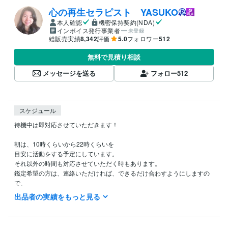
心の再生セラピスト YASUKO
本人確認
機密保持契約(NDA)
インボイス発行事業者
未登録
総販売実績
8,342
評価
5.0
フォロワー
512
無料で見積り相談
メッセージを送る
フォロー
512
スケジュール
待機中は即対応させていただきます！

朝は、10時くらいから22時くらいを

目安に活動をする予定にしています。

それ以外の時間も対応させていただく時もあります。

鑑定希望の方は、連絡いただければ、できるだけ合わすようにしますの
で、

希望の時間がある方は、ダイレクトメッセージで鑑定の希望をお知らせ
出品者の実績をもっと見る
ください。

今から鑑定をして欲しいという急ぎの希望にも、
