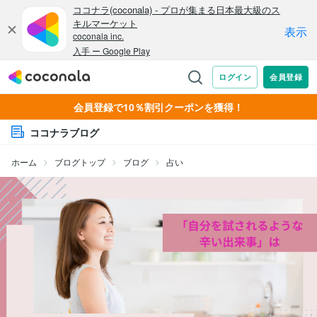
会員登録で10％割引クーポンを獲得！
ココナラブログ
ホーム
ブログトップ
ブログ
占い