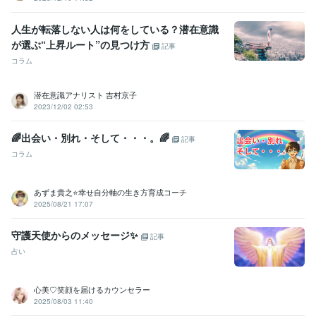
Excel:10年
Google スプレッドシート:5年
Google スライド:2年
Google ドキュメント:5年
PowerPoint:3年
Word:3年
STORES:1年
人生が転落しない人は何をしている？潜在意識
カラーミーショップ:15年
freee:6年
勘定奉行:1年
ChatGPT:1年
が選ぶ“上昇ルート”の見つけ方
Canva:3年
記事
コラム
得意分野
占い
タロット占い・霊感・チャネリング・時マヤ
潜在意識アナリスト 吉村京子
恋愛
仕事
人間関係
開運
2023/12/02 02:53
悩み相談・カウンセリング
思考と現実の関係・脳の仕組み・考え方
恋愛
仕事
子育て
人間関係
🌈出会い・別れ・そして・・・。🌈
記事
コラム
あずま貴之⭐幸せ自分軸の生き方育成コーチ
2025/08/21 17:07
守護天使からのメッセージ✨
記事
占い
心美♡笑顔を届けるカウンセラー
2025/08/03 11:40