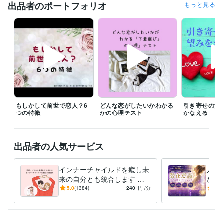
できるだけ対応させていただきたいと思っていますので、

出品者のポートフォリオ
もっと見る
遠慮なく連絡してみてくださいね。

予約を押していただいた場合、

すぐに鑑定をと言われても◯時とか〇時半にしか

設定できないことがあります。

すぐに対応して欲しい時には、

待機をしますので、そちらを購入してください。

「すぐに鑑定して欲しい」、「なるべく早く聞いて欲しい。」

もしかして前世で恋人？6
どんな恋がしたいかわかる
引き寄せの法
その気持ちは、すごくわかりますので、

つの特徴
かの心理テスト
かなえる
待機をしていない時などは遠慮なく

ダイレクトメッセージをくださいね。

出品者の人気サービス
※外出中や予約対応がない限りは、

できるだけご希望に沿いたいと思っています。

インナーチャイルドを癒し未
人生
なお、鑑定中は、お返事ができない

来の自分とも統合します 両
が叶
仕組みになっていますので、お待ちください。

親へのネガティブな感情が
実を
5.0
(1384)
240
円
/分
4.8
お金や人間関係に影響して
に、
よろしくお願いいたします。
る？
てい
経験職種