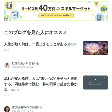
エンジニア / 情報システム・社内SE
経験年数 : 4年
マーケティング / 商品企画・開発
経験年数 : 2年
管理 / 総務
経験年数 : 2年
事務・ビジネスサポート / 事務（一般事務）
経験年数 : 10年
人事 / 労務・給与
経験年数 : 3年
職歴
このブログを見た人にオススメ
花蓮
2009年7月 ~ 現在
●●会社
1987年3月 ~ 1991年8月
人生が動く前は、一度止まることがある
記事
●●会社
1991年10月 ~ 1993年2月
●●医院
2000年11月 ~ 2004年11月
占い
●●会社
2005年7月 ~ 2006年6月
●●会社
2006年12月 ~ 2013年7月
虹龍の巫女⛩️星名いお
●●会社
2013年12月 ~ 2021年11月
2026/05/27 01:24
大手電話占い会社
2014年6月 ~ 2015年3月
●●小学校
2015年8月 ~ 2019年2月
流れが変わる時、人は“古いもの”をそっと更新
株式会社クラウドワークス
2018年1月 ~ 2020年1月
する。四柱推命で読む、私の日常に起きた静か
な...
資格・検定
記事
日商簿記検定2級
取得年 : 2007年
占い
マイクロソフト オフィス スペシャリスト（MOS）
取得年 : 2007年
空調設備CADの実務対応
ビジネス・クリエイティブツール
2025/12/10 14:32