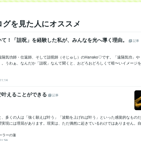
●●会社
●●会社
2013年12月 ~ 2021年11月
大手電話占い会社
2014年6月 ~ 2015年3月
●●小学校
2015年8月 ~ 2019年2月
ログを見た人にオススメ
株式会社クラウドワークス
2018年1月 ~ 2020年1月
日商簿記検定2級
取得年 : 2007年
検定
いて！「詛呪」を経験した私が、みんなを光へ導く理由。
記事
マイクロソフト オフィス スペシャリスト（MOS）
取得年 : 2007年
Excel:10年
Google スプレッドシート:5年
Google スライド:2年
クリエイ
隔気功師・仕返師、そして詛呪師（そじゅし）のHanako♡です。​「遠隔気功」
ツール
Google ドキュメント:5年
PowerPoint:3年
Word:3年
STORES:1年
」。うわぁ、なんだか「詛呪」なんて聞くと、おどろおどろしくて暗〜いイメージを..
カラーミーショップ:15年
freee:6年
勘定奉行:1年
ChatGPT:1年
Canva:
占い
タロット占い・霊感・チャネリング・時マヤ
分野
11:14
恋愛
仕事
人間関係
開運
悩み相談・カウンセリング
思考と現実の関係・脳の仕組み・考え方
で叶えることができる
恋愛
仕事
子育て
人間関係
記事
と、多くの人は「強く願えば叶う」「波動を上げれば叶う」といった感覚的なもの
望実現には理屈があります。現実は、ただ偶然に起きているわけではありません。自分
ーラーの蓮
01:56