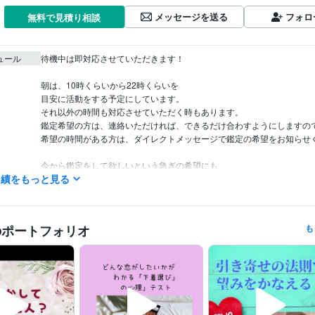
メッセージを送る
フォロ
無料で見積り相談
ュール
待機中は即対応させていただきます！

朝は、10時くらいから22時くらいを

目安に活動をする予定にしています。

それ以外の時間も対応させていただく時もあります。

鑑定希望の方は、連絡いただければ、できるだけ合わすようにしますので
希望の時間がある方は、ダイレクトメッセージで鑑定の希望をお知らせく
今から鑑定をして欲しいという急ぎの希望にも、

実績をもっと見る
できるだけ対応させていただきたいと思っていますので、

遠慮なく連絡してみてくださいね。

予約を押していただいた場合、

のポートフォリオ
も
すぐに鑑定をと言われても◯時とか〇時半にしか

設定できないことがあります。

すぐに対応して欲しい時には、

待機をしますので、そちらを購入してください。

「すぐに鑑定して欲しい」、「なるべく早く聞いて欲しい。」
