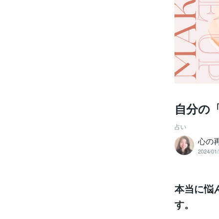
自分の
占い
心の再
2024/01/
本当に悩
す。