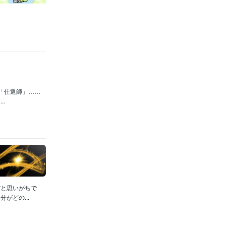
や「仕返師」……
.
3年
だと思いがちで
がどの...