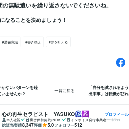
間の無駄遣いを繰り返さないでくださいね。
になることを決めましょう！
#潜在意識
#書き換え
#夢を叶える
いかないパターンを繰
「自分を試されるよう
一覧に戻る
ていませんか？
出来事」は転機が訪れる
心の再生セラピスト YASUKO
プロフィール
本人確認
機密保持契約(NDA)
インボイス発行事業者
未登録
8,347
5.0
512
総販売実績
評価
フォロワー