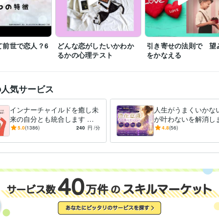
その気持ちは、すごくわかりますので、

待機をしていない時などは遠慮なく

ダイレクトメッセージをくださいね。

※外出中や予約対応がない限りは、

て前世で恋人？6
どんな恋がしたいかわか
引き寄せの法則で 望
できるだけご希望に沿いたいと思っています。

るかの心理テスト
をかなえる
なお、鑑定中は、お返事ができない

仕組みになっていますので、お待ちください。

の人気サービス
よろしくお願いいたします。
インナーチャイルドを癒し未
人生がうまくいかな
エンジニア / 情報システム・社内SE
経験年数 : 4年
職種
来の自分とも統合します 両
が叶わないを解消しま
マーケティング / 商品企画・開発
経験年数 : 2年
親へのネガティブな感情が
実を変えるために努
5.0
(1386)
240
円
/分
4.8
(56)
管理 / 総務
経験年数 : 2年
お金や人間関係に影響して
に、自力ではもう無
事務・ビジネスサポート / 事務（一般事務）
経験年数 : 10年
る？
ている
人事 / 労務・給与
経験年数 : 3年
花蓮
2009年7月 ~ 現在
歴
●●会社
1987年3月 ~ 1991年8月
●●会社
1991年10月 ~ 1993年2月
●●医院
2000年11月 ~ 2004年11月
●●会社
2005年7月 ~ 2006年6月
2006年12月 ~ 2013年7月