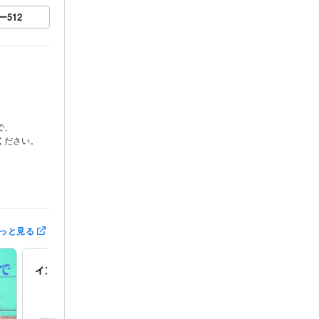
ー
512
、

ださい。

っと見る