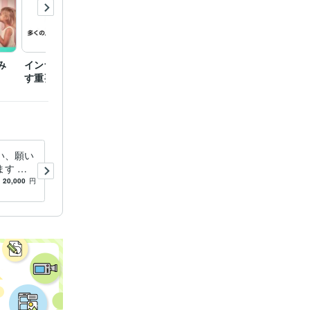
み
インナーチャイルドを癒
潜在意識を活用しないと
男性脳
す重要性
損する理由
い、願い
彼の気持ちと幸せになった自
す 現
分の未来をみます 自分が幸
力したの
せになった先に誰が一緒にい
20,000
円
4.9
(377)
160
円
/分
理と感じ
るのか！知りたくないですか