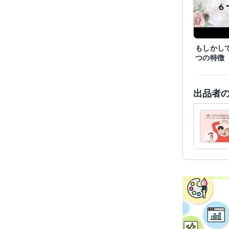
もしかし
つの特徴
出品者
経験
職