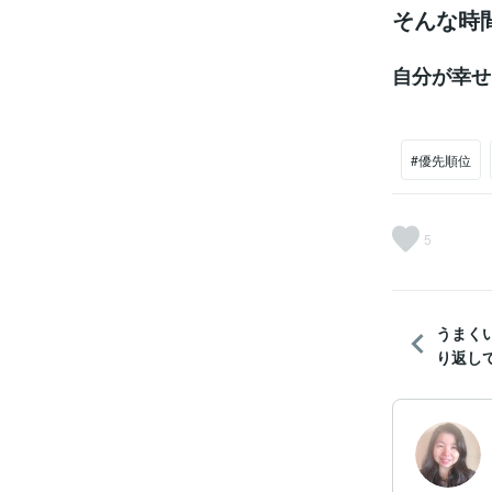
そんな時
自分が幸せ
#優先順位
5
うまく
り返し