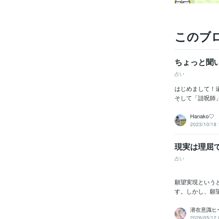
このブ
資格・
ちょっと聞
占い
ビジネス・
はじめまして！遠
ティブ
そして「詛呪師
Hanako♡
得意
2023/10/18 
現実は理屈
占い
願望実現という
す。しかし、願
潜在意識ヒ
2026/05/12 