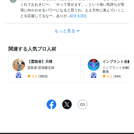
くれておおきに〜。「やって見せます。」という強い気持ちが実
現に向かわせるパワーになると思うわ。ええ方向に進んでいくこ
とを応援してるなー。ありが...
続きを読む
もっと見る
関連する人気プロ人材
【霊能者】天晴
インプラント全解除創
霊能者/霊視鑑定師
インプラント全解除専
書換
5.0
(3923)
5.0
(344)