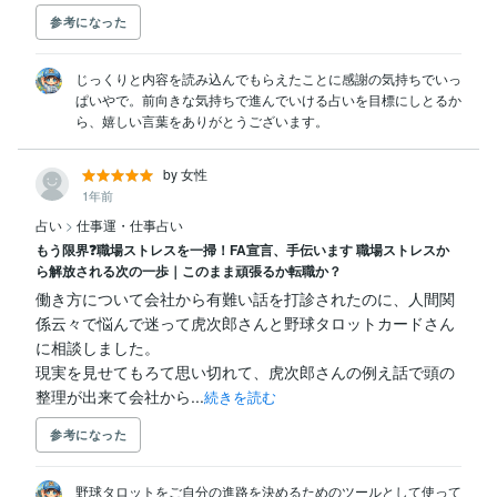
参考になった
じっくりと内容を読み込んでもらえたことに感謝の気持ちでいっ
ぱいやで。前向きな気持ちで進んでいける占いを目標にしとるか
ら、嬉しい言葉をありがとうございます。
by 女性
1年前
占い
>
仕事運・仕事占い
もう限界❓職場ストレスを一掃！FA宣言、手伝います 職場ストレスか
ら解放される次の一歩｜このまま頑張るか転職か？
働き方について会社から有難い話を打診されたのに、人間関
係云々で悩んで迷って虎次郎さんと野球タロットカードさん
に相談しました。

現実を見せてもろて思い切れて、虎次郎さんの例え話で頭の
整理が出来て会社から...
続きを読む
参考になった
野球タロットをご自分の進路を決めるためのツールとして使って