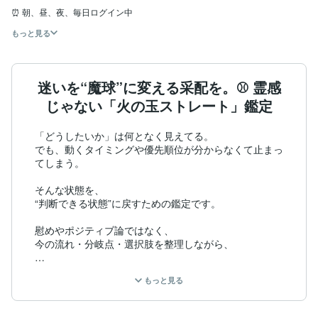
⏰ 朝、昼、夜、毎日ログイン中
もっと見る
迷いを“魔球”に変える采配を。⚾️ 霊感
じゃない「火の玉ストレート」鑑定
「どうしたいか」は何となく見えてる。

でも、動くタイミングや優先順位が分からなくて止まっ
てしまう。

そんな状態を、

“判断できる状態”に戻すための鑑定です。

慰めやポジティブ論ではなく、

今の流れ・分岐点・選択肢を整理しながら、

・今は打つべきか

もっと見る
・待つべきか

・どこが攻め時か

・何を優先するべきか
