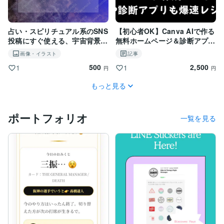
「なんとなく安心した」で終わるのではなく、

“次にどう動くか”まで落とし込むことを大切にしていま
す。

占い・スピリチュアル系のSNS
【初心者OK】Canva AIで作る
投稿にすぐ使える、宇宙背景星
無料ホームページ＆診断アプリ
空画像（PNG形式）
🎮✨スマホでかんたん📱レシピ
◆使用占術

画像・イラスト
記事
公開
500
2,500
1
1
ジオマンシー

円
円
もっと見る
今の流れと、動きやすいタイミングを確認します。

野球タロット

ポートフォリオ
一覧を見る
攻め時・待ち時、流れの分岐点を見るための補助線とし
て使用します。

インド占星術

才能・人生の流れ・自分に合う勝ち方を確認します。

◆実績・活動

・野球×占いをテーマにした分析コンテンツを継続発信
