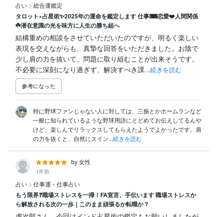
占い
>
総合運鑑定
タロット×占星術✨️2025年の運命を鑑定します 仕事⌨恋愛❤️人間関係
☘️潜在意識の光を味方に人生の勝ち組へ
結構重めの相談をさせていただいたのですが、明るく楽しい
表現を交えながらも、真摯な回答をいただきました。お陰で
少し肩の力を抜いて、問題に取り組むことが出来そうです。
不必要に深刻になり過ぎず、解決すべき課...
続きを読む
参考になった
特に野球ファンじゃない人に対しては、三振とかホームランなど
一般に知られているような野球用語にとどめてお伝えしてるんや
けど、楽しんでリラックスしてもらえたようでよかったです。肩
の力を抜くと、自然にスイン...
続きを読む
by 女性
1年前
占い
>
仕事運・仕事占い
もう限界❓職場ストレスを一掃！FA宣言、手伝います 職場ストレスか
ら解放される次の一歩｜このまま頑張るか転職か？
虎次郎さん、今回はインド占星術の鑑定もお願いしましたが