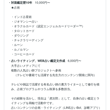
・対面鑑定歴10年
10,000円〜
★占術

・インド占星術

・ジオマンシー占い

・オラクルカード（認定エンジェルカードリーダー™）

・タロットカード

・ダウジング

・チャクラリーディング

・ルーン

・ルノルマン

・占いライティング、WEB占い鑑定文作成
6,000円〜
大手占いメディアにて

複数の人気占い師プロジェクトへ参画

　（テレビや書籍でも活躍する先生方のコンテンツ開発に関与）

テレビや雑誌で活躍する有名占い師の裏方ライターとして修行を積
み、占術プログラムやコラム執筆を多数担当。

その経験を活かし、現在は「虎次郎」として、自身の占い鑑定とラ
イティングを両軸で活動中です。

占いコンテンツの企画・ライティング（LINE占いBot、診断アプリ）