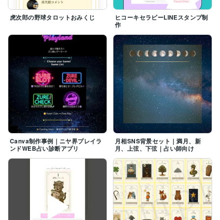
・野球タロットおみくじ等のオリジナルコンテンツを企
画・運用

虎次郎の野球タロットおみくじ
ヒコーキセラピーLINEスタンプ制
作
・メディア出演経験のある占い師のWEBコンテンツ執
筆を担当

・占い／世界観コンテンツの企画・ライティング経験あ
り

・コラム執筆（観戦・温泉・ととのい分野）

✦ ココナラ招待コード

【DC6CVB】  

新規登録で1000円分ポイント

✦ ブログ

Canva制作事例｜ニヤ界プレイラ
月相SNS背景セット｜満月、新
ンドWEB占い診断アプリ
月、上弦、下弦｜占い師向け
WBC2026侍ジャパン日本代表選手のホロスコープ分析  

https://coconala.com/users/4959927/
https://coconala.com/blogs/4959927/546611