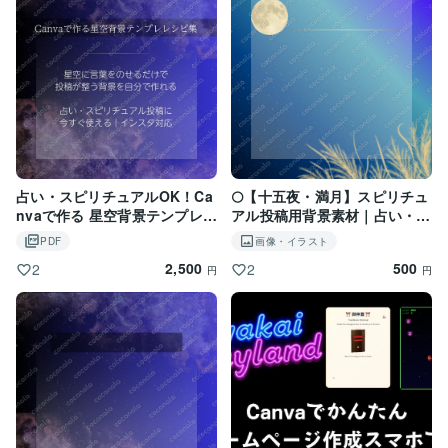
・動くべきか待つべきか迷っている

・タイミングが分からない

・頭の中が散らかって決めきれない

・占いを受けても行動に繋がらなかった

・感情ではなく判断材料が欲しい

・自分なりの「勝ち筋」を知りたい

▶ 迷いの途中にいる方のための鑑定です。

占い・スピリチュアルOK！Ca
🌕【十五夜・満月】スピリチュ
◆鑑定スタイル

nvaで作る 星空背景テンプレ
アル投稿用背景素材｜占い・月
レシピ集｜SNS投稿・インスタ
星座・占星術・12星座・Insta
PDF
画像・イラスト
虎次郎は、野球の「流れ」と「分岐点」を読む感覚を活
対応
gram
かして、

2,500
500
2
2
円
円
あなたの状況から“勝ち筋”を整理する

「作戦会議型」の鑑定を行っています。

ふわっと励ますだけではなく、

今の状況を整理しながら、

現実的に動きやすい形でお伝えします。

霊感やスピリチュアルな言い切りには頼りません。
