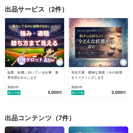
出品サービス（2件）
を、一緒に見極めていきましょう。

◆この鑑定でできること

今の状況や関係性を整理しながら、

・迷いの正体

・攻め時／待ち時

・今やるべきこと

・今はやらなくていいこと

・無理の出にくい選択肢

副業、転職｜向いている仕事、業
音信不通・曖昧な態度｜今の状態
・流れに乗るためのヒント

界全部お伝えします
をリーディングします
を整理していきます。

0
0
実績
件
実績
件
5,000
2,000
円
円
購入可能
購入可能
未来を断定するのではなく、

“自分で決めて動ける状態”に戻ることを大切にしていま
す。

出品コンテンツ（7件）
◆こんな方へ
