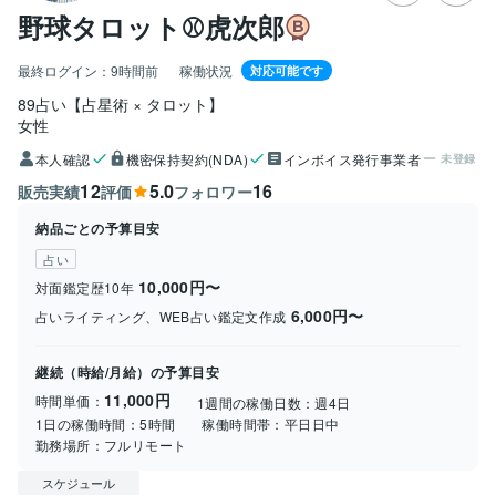
野球タロット⚾️虎次郎
最終ログイン：
9時間前
稼働状況
対応可能です
89占い【占星術 × タロット】
女性
本人確認
機密保持契約(NDA)
インボイス発行事業者
未登録
12
5.0
16
販売実績
評価
フォロワー
納品ごとの予算目安
占い
10,000円〜
対面鑑定歴10年
6,000円〜
占いライティング、WEB占い鑑定文作成
継続（時給/月給）の予算目安
11,000円
時間単価：
1週間の稼働日数：
週4日
1日の稼働時間：
5時間
稼働時間帯：
平日日中
勤務場所：
フルリモート
スケジュール