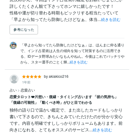
詳しくたくさん観て下さってホンマに嬉しかったです！

性格や運が切り替わる時期もビックリする程当たっていて
「早よから知ってたら防御したけどなぁ、体当...
続きを読む
参考になった
「早よから知ってたら防御したけどなぁ」は、ほんまに仰る通り
で、インド占星術は人生の傾向を知って対策するのに活用でき
る、IDデータ野球みたいなもんやねん。今後はこれでバッチリや
から、スター選手のごとく輝...
続きを読む
by akiakico216
1年前
占い
>
恋愛占い
恋愛タロット❤️片想い・復縁・タイミング占います 「彼の気持ち」
「復縁の可能性」「動くべき時」がひと目でわかる
独特の語り口で温かい鑑定で、また出したカードもしっかり
書いて下さるので、きちんとみていただけたのが分かり安心
です。内容も明確ですししっかりボリュームもあります。前
向きになれる、とてもオススメのサービス...
続きを読む