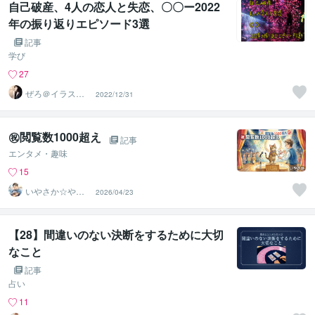
自己破産、4人の恋人と失恋、〇〇ー2022
年の振り返りエピソード3選
記事
学び
27
ぜろ＠イラスト
2022/12/31
クリエイター
㊗️閲覧数1000超え
記事
エンタメ・趣味
15
いやさか☆やす
2026/04/23
らぎの傾聴者
【28】間違いのない決断をするために大切
なこと
記事
占い
11