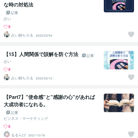
な時の対処法
記事
占い
8
占い師ちろる
2022/03/04
【15】人間関係で誤解を防ぐ方法
記事
占い
8
占い師ちろる
2022/02/10
【Part7】"使命感"と"感謝の心"があれば
大成功者になれる。
記事
ビジネス・マーケティング
8
るるらび
2021/10/18