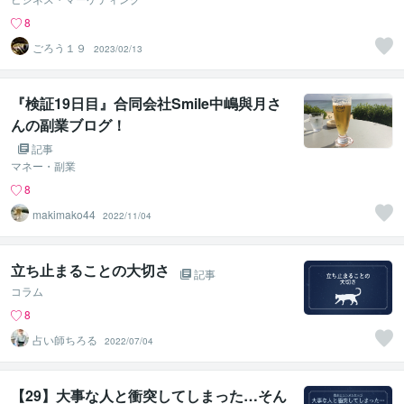
8
ごろう１９
2023/02/13
『検証19日目』合同会社Smile中嶋與月さ
んの副業ブログ！
記事
マネー・副業
8
makimako44
2022/11/04
立ち止まることの大切さ
記事
コラム
8
占い師ちろる
2022/07/04
【29】大事な人と衝突してしまった…そん