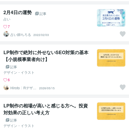
2月4日の運勢
記事
占い
7
占い師ちろる
2022/02/03
LP制作で絶対に外せないSEO対策の基本
【小規模事業者向け】
記事
デザイン・イラスト
6
Hiroto┊Rデザイ
2026/05/15
ンスタジオ
LP制作の相場が高いと感じる方へ。投資
対効果の正しい考え方
記事
デザイン・イラスト