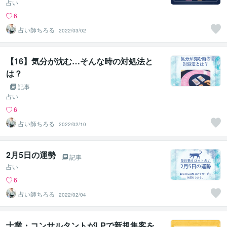
占い
6
占い師ちろる
2022/03/02
【16】気分が沈む…そんな時の対処法と
は？
記事
占い
6
占い師ちろる
2022/02/10
2月5日の運勢
記事
占い
6
占い師ちろる
2022/02/04
士業・コンサルタントがLPで新規集客を