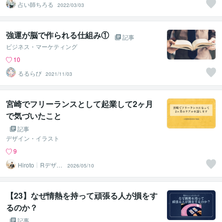
占い師ちろる
2022/03/03
強運が脳で作られる仕組み①
記事
ビジネス・マーケティング
10
るるらび
2021/11/03
宮崎でフリーランスとして起業して2ヶ月
で気づいたこと
記事
デザイン・イラスト
9
Hiroto┊Rデザイ
2026/05/10
ンスタジオ
【23】なぜ情熱を持って頑張る人が損をす
るのか？
記事