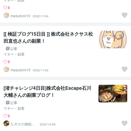
6
megutomi10
2022/11/04
[[ 検証ブログ15日目 ]] 株式会社ネクサス松
田直也さんの副業！
記事
マネー・副業
6
megutomi10
2022/11/02
[渚チャレンジ4日目]株式会社Escape石川
大輔さんの副業ブログ！
記事
マネー・副業
6
なぎさの挑戦＠
2022/10/29
株式会社Escape