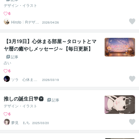
デザイン・イラスト
6
Hiroto┊Rデザイ
2026/04/26
ンスタジオ
【3月19日】心休まる部屋～タロットとマ
ヤ暦の癒やしメッセージ～【毎日更新】
記事
占い
6
ソラ 心休まる
2026/03/19
部屋の管理人
推しの誕生日🎊🥝
記事
デザイン・イラスト
6
夢見 もち
2025/03/20