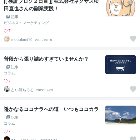
[[ 検証ブログ２日目 ]] 株式会社ネクサス松
田直也さんの副業実践！
記事
ビジネス・マーケティング
7
megutomi10
2022/10/18
普段から張り詰めすぎていませんか？
記事
コラム
7
占い師ちろる
2022/07/03
遥かなるココナラへの道 いつもココカラ
記事
コラム
7
ps．メロンパン