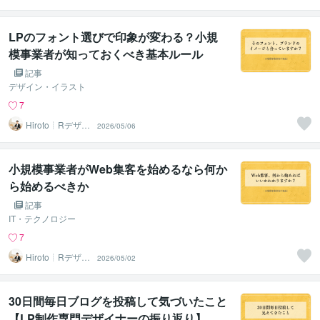
LPのフォント選びで印象が変わる？小規
模事業者が知っておくべき基本ルール
記事
デザイン・イラスト
7
Hiroto┊Rデザイ
2026/05/06
ンスタジオ
小規模事業者がWeb集客を始めるなら何か
ら始めるべきか
記事
IT・テクノロジー
7
Hiroto┊Rデザイ
2026/05/02
ンスタジオ
30日間毎日ブログを投稿して気づいたこと
【LP制作専門デザイナーの振り返り】