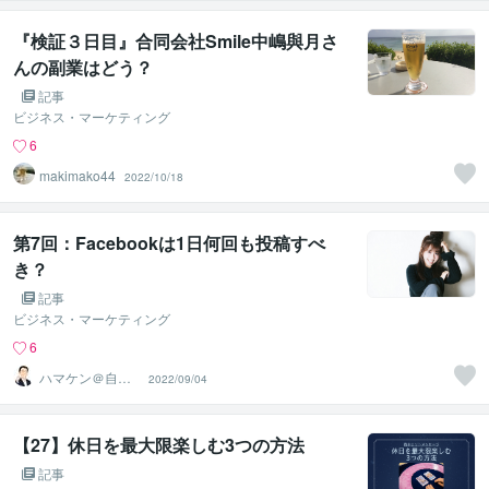
『検証３日目』合同会社Smile中嶋與月さ
んの副業はどう？
記事
ビジネス・マーケティング
6
makimako44
2022/10/18
第7回：Facebookは1日何回も投稿すべ
き？
記事
ビジネス・マーケティング
6
ハマケン＠自由A
2022/09/04
I副業アカデミー
主宰
【27】休日を最大限楽しむ3つの方法
記事