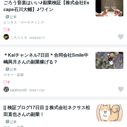
ごろう音楽はいい♪副業検証【株式会社Es
cape石川大輔】♪ワイン
記事
ビジネス・マーケティング
6
ごろう１９
2023/02/17
＊Kaiチャンネル7日目＊合同会社Smile中
嶋與月さんの副業稼げる？
記事
マネー・副業
6
kaishizu42
2022/11/22
[[ 検証ブログ17日目 ]] 株式会社ネクサス松
田直也さんの副業！
記事
マネー・副業