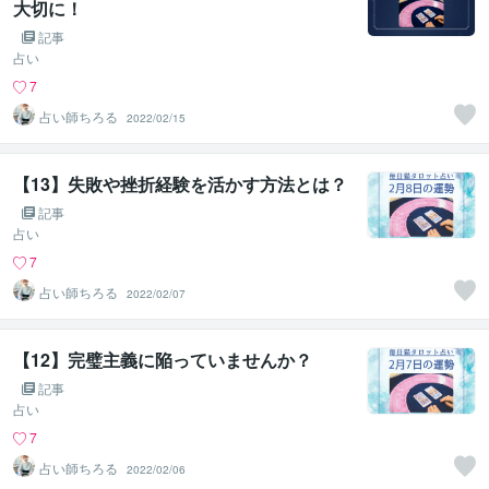
大切に！
記事
占い
7
占い師ちろる
2022/02/15
【13】失敗や挫折経験を活かす方法とは？
記事
占い
7
占い師ちろる
2022/02/07
【12】完璧主義に陥っていませんか？
記事
占い
7
占い師ちろる
2022/02/06