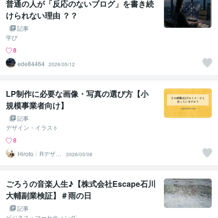
普通の人が「反応のないブログ」を書き続
けられない理由 ？？
記事
学び
8
ede84464
2026/05/12
LP制作に必要な画像・写真の選び方【小
規模事業者向け】
記事
デザイン・イラスト
8
Hiroto┊Rデザイ
2026/05/08
ンスタジオ
ごろうの音楽人生♪【株式会社Escape石川
大輔副業検証】＃雨の日
記事
ビジネス・マーケティング