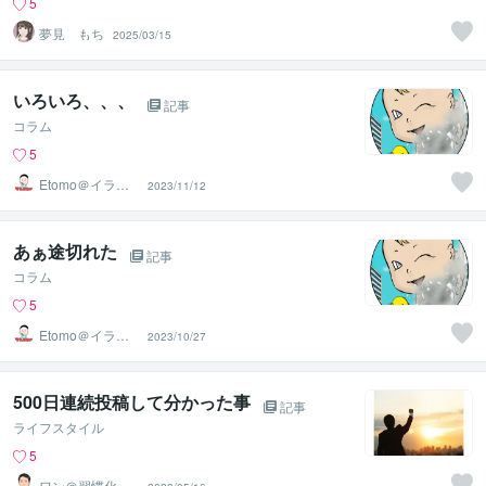
5
夢見 もち
2025/03/15
いろいろ、、、
記事
コラム
5
Etomo＠イラス
2023/11/12
ト
あぁ途切れた
記事
コラム
5
Etomo＠イラス
2023/10/27
ト
500日連続投稿して分かった事
記事
ライフスタイル
5
ワン＠習慣化コ