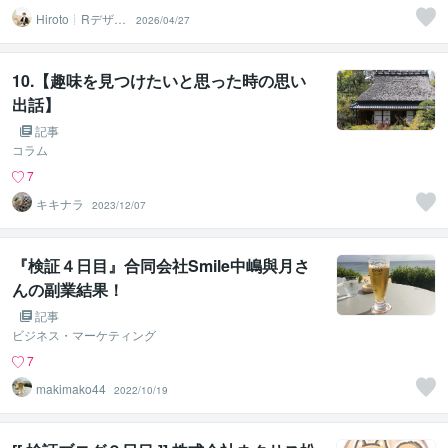
Hiroto┊Rデザイ
2026/04/27
ンスタジオ
10.【趣味を見つけたいと思った時の思い
出話】
記事
コラム
7
キキナラ
2023/12/07
『検証４日目』合同会社Smile中嶋與月さ
んの副業結果！
記事
ビジネス・マーケティング
7
makimako44
2022/10/19