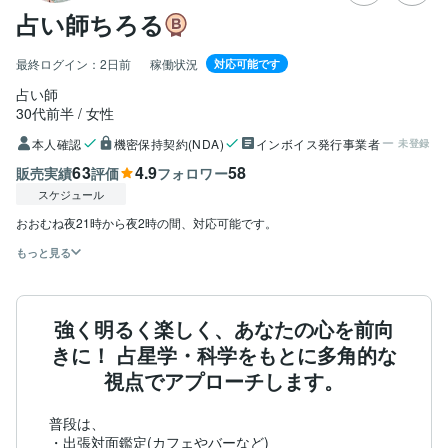
占い師ちろる
最終ログイン：
2日前
稼働状況
対応可能です
占い師
30代前半
女性
本人確認
機密保持契約(NDA)
インボイス発行事業者
未登録
63
4.9
58
販売実績
評価
フォロワー
スケジュール
おおむね夜21時から夜2時の間、対応可能です。
もっと見る
強く明るく楽しく、あなたの心を前向
きに！ 占星学・科学をもとに多角的な
視点でアプローチします。
普段は、

・出張対面鑑定(カフェやバーなど)
