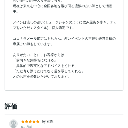
占い館への弟子入りを経て独立。

そんなモヤモヤしたお気持ち、

現在は東京を中心に全国各地を飛び回る流浪の占い師として活動
宜しければ、聴かせて下さい。
中。

メインは流しの占い(ミュージシャンのように飲み屋街を歩き、チッ
プをいただくスタイル)、個人鑑定です。

ココナラメール鑑定はもちろん、占いイベントの主催や経営者様の
専属占い師もしています。

ありがたいことに、お客様からは

「前向きな気持ちになれる」

「具体的で現実的なアドバイスをくれる」

「ただ寄り添うだけでなく道を示してくれる」

とのお声を多数いただいております。
評価
by 女性
5ヶ月前