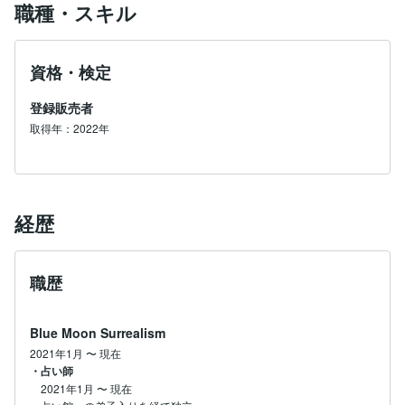
職種・スキル
ぜひそちらもお読み頂けたら幸いです。

資格・検定
占いは【自分自身を省みる手段】だと考えています。

登録販売者
何かを行う上で、本当の答え、あなたの本来の姿はあな
取得年：2022年
たの中にあります。

私はあなた自身が本来のあなたに気付くお手伝いをさせ
て頂ければと考えています。

・自分が何者なのか分からなくなってしまった。

経歴
・何をしていけばいいのか分からなくなってしまった。

そんな時はぜひ一度ご相談下さい。

職歴
どんな些細なことでも構いません。

どうぞお気軽にご相談下さいね^^

Blue Moon Surrealism
悩みがあるけど誰に相談していいか分からない…。

2021年1月
〜
現在
前に進みたいけどどう進んだらいいか分からない…。

・占い師
とりあえず誰かに自分の気持ちを話したい…。

2021年1月
〜
現在