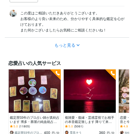
この度はご相談いただきありがとうございます。

お客様のより良い未来のため、分かりやすく具体的な鑑定を心が
けております。

また何かございましたらお気軽にご相談くださいね！
もっと見る
恋愛占いの人気サービス
鑑定歴33年のプロ占い師が真剣占
複雑愛・復縁・霊感霊視でお相手
恋愛・婚
います 博多・廓屋の純血統占い
の本音鑑定致します 降りて来た
音と今後
祈願師 雷鳥
言葉をそのままお伝えします。
本音と未
5.0
(11805)
5.0
(5061)
4.9
(14
体的にお
400
360
鑑定歴33年のプロ占い師 雷鳥
雪見そう
torara
円
/分
円
/分