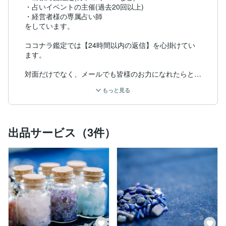
・占いイベントの主催(過去20回以上)

・経営者様の専属占い師

をしています。

ココナラ鑑定では【24時間以内の返信】を心掛けてい
ます。

対面だけでなく、メールでも皆様のお力になれたらと考
えておりますので、どうぞよろしくお願い致します。

もっと見る
占い師になる前は、サービス業に従事し

・お客様への販売提案

出品サービス（3件）
・お客様からのご指摘対応

・管理責任者

・新人教育

などを行っていました。

その結果、自然と

【目の前の方のお悩み事や抱えている問題】

が見えてくるようになりました。

その経験から、
