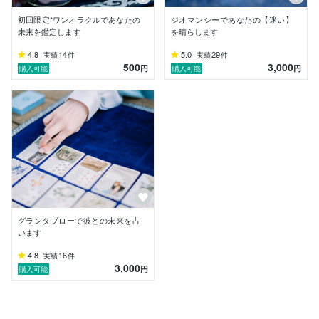
・強みの活かし方

・ご指摘対応の方法

初回限定*ワンオラクルであなたの
ジオマンシーであなたの【迷い】
・上司部下の関わり方

未来を鑑定します
を晴らします
・苦手な人との関わり方

・人と信頼関係を築く方法

4.8
14
5.0
29
実績
件
実績
件
500
3,000
・人間関係でストレスを感じた時の対処法

円
円
購入可能
購入可能
など、【対人関係にまつわる鑑定】が得意です。

物事を解決し、より良い方向に向かわせるためには何を
すべきか、具体的で分かりやすく、丁寧な鑑定を心掛け
ています。

「占い」と聞くと怪しい、ぼったくりといったイメージ
を持たれる方も多いかと思います。

しかし私は【あなたがより幸せに、前向きな気持ちにな
グランタブローで彼との未来を占
れることを第一に】考えています。

います
4.8
16
実績
件
ココナラブログでは、

3,000
円
購入可能
・幸せになるためにはどうしたら良いのか

・つらい時にどのように対処したら良いのか

・人生を豊かにするためにはどうしたら良いのか

といった情報を無料で発信しています。
