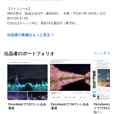
【スケジュール】

365日受付、返信は当日中（最長24h）。作業：平日21:00–24:00／土日
祝10:00–21:00。

打合せはチャット中心、初回15分通話可（要予約）。

【納期目安】

出品者の実績をもっと見る
テンプレ・サムネ：24–72h／出品設計＋説明文＋導線：2–3営業日。特
急（当日〜翌日）可。

【進め方】

出品者のポートフォリオ
もっと見る
①見積（目的・納期・予算）

②ヒアリング30–45分

③ドラフト提示

④納品（使い方ガイド付）

⑤微修正1回＋7日Q&A。

【納品形式】

PNG／JPG／PDF／PPTX／Notion／Excel（編集可）

【修正】

Facebookで1221いいねを
Facebookで1347いいねを
Facebook
軽微1回無料。大幅変更・追加範囲は別途。

達成
達成
トで1702人
ね！」