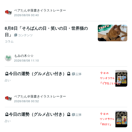
ルアドセンス開始6ヶ月で32万円を稼ぐ
仕事時間を半分にして充実し
た人生を手に入れる
夢を追い自由を掴む: 限界を超えた体験記
二刀
ベアたん＠落書きイラストレーター
流で切り拓く新時代の働き方: デュアリーマン革命
お金に愛される5
2026/08/09 00:40
つの法則: お金の基本と投資の極意
8月8日「そろばんの日・笑いの日・世界猫の
資格・検定
日」
コンテンツ
情報処理技術者（応用情報技術者）
取得年 : 2010年
情報処理技術者（基本情報技術者）
取得年 : 2006年
コラム
技術士補
取得年 : 2015年
もみの木☆☆
プログラミング言語・フレームワーク
2026/08/08 11:10
HTML:10年
Java:10年
JavaScript:10年
SQL:20年
VBA:20年
Linux:10年
Oracle:10年
UNIX:10年
Solaris:15年
Apache:10年
Tomcat:10年
🔮今日の運勢（グルメ占い付き）🔮
記事
Weblogic:10年
Oracle Database:10年
PostgreSQL:10年
占い
ビジネス・クリエイティブツール
WordPress:20年
ペライチ:1年
Access:25年
Excel:25年
ベアたん＠落書きイラストレーター
PowerPoint:25年
Word:25年
Google Analytics:10年
2026/08/08 00:52
Google Search Console:10年
Stable Diffusion:2年
ChatGPT:2年
Perplexity AI:2年
Midjourney:2年
DALL-E:2年
Vrew:2年
Canva:2年
🔮今日の運勢（グルメ占い付き）🔮
記事
得意分野
占い
集客・マーケティング相談
ココナラ出品設計（商品構成・価格・導