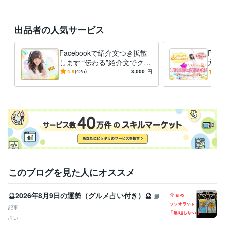
【免責・禁止】

数値・拡散保証なし。フォロワー購入／スパム／常時運用の丸投げ／AI
イラスト制作は不可。著作権順守。

出品者の人気サービス
【キャンセル】

着手前無料、着手後は進捗精算。日程変更は前日まで無料。

Facebookで紹介文つき拡散
Fac
します “伝わる”紹介文でクリ
方法
【ひとこと】

ック促進
単！F
4.9
(425)
3,000
円
4.8
まずは「目的・期限・予算」だけ送ってください。見積だけでも歓迎で
決定
経験職種
エンジニア / システムエンジニア
経験年数 : 25年
エンジニア / 情報システム・社内SE
経験年数 : 25年
AI・機械学習 / AIエンジニア
経験年数 : 2年
AI・機械学習 / プロンプトエンジニア
経験年数 : 2年
AI・機械学習 / AIライター
経験年数 : 2年
職歴
このブログを見た人にオススメ
インフラ×テクノロジー関連会社
2000年3月 ~ 現在
自由AI副業アカデミー
2023年3月 ~ 現在
🔮2026年8月9日の運勢（グルメ占い付き）🔮
受賞歴
記事
【セミナー講師】グーグルアドセンスセミナー
【情報商材】グーグ
占い