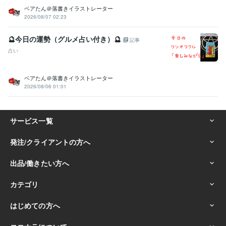
線）
説明文・プロフィールのベネフィット化
SNS運用テンプレ即納
ベアたん＠落書きイラストレーター
ChatGPTプロンプト設計
2026/08/07 02:23
SNS
Facebook
出品設計
コピーライティング
プロフィール
テンプレ
ChatGPT
プロンプト
🔮今日の運勢（グルメ占い付き）🔮
記事
学歴
占い
広島工業大学
1996年3月 ~ 2000年2月
ベアたん＠落書きイラストレーター
2026/08/06 01:01