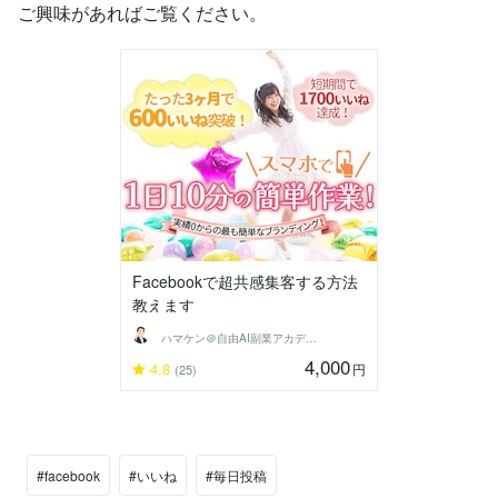
ご興味があればご覧ください。
Facebookで超共感集客する方法
教えます
ハマケン＠自由AI副業アカデミー主宰
4,000
4.8
円
(25)
#facebook
#いいね
#毎日投稿