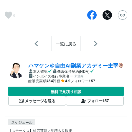
6
一覧に戻る
ハマケン＠自由AI副業アカデミー主宰
本人確認
機密保持契約(NDA)
インボイス発行事業者
未登録
総販売実績
454
評価
4.9
フォロワー
157
無料で見積り相談
メッセージを送る
フォロー
157
スケジュール
【ステータス】対応可能／見積もり歓迎
