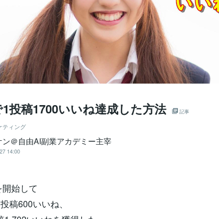
1投稿1700いいね達成した方法
記事
ケティング
ケン＠自由AI副業アカデミー主宰
27 14:00
kを開始して
1投稿600いいね、