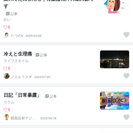
す
記事
占い
5
たつのy
2026/04/26
冷えと生理痛
記事
ライフスタイル
5
ノエルうさぎ
2023/07/30
日記「日常暴露」
記事
コラム
5
鏡面反射デジタ
2022/06/18
ルアート製作所
（鈴木穣）