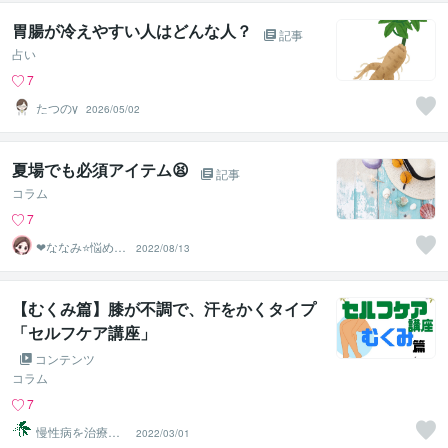
胃腸が冷えやすい人はどんな人？
記事
占い
7
たつのy
2026/05/02
夏場でも必須アイテム😫
記事
コラム
7
❤ななみ⭐悩める
2022/08/13
あなたの1番の味
方❤
【むくみ篇】膝が不調で、汗をかくタイプ
「セルフケア講座」
コンテンツ
コラム
7
慢性病を治療す
2022/03/01
るRyu