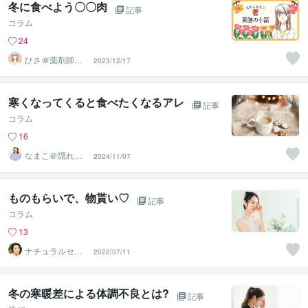
冬に食べよう〇〇肉
記事
コラム
24
ひさ＠薬剤師＆
2023/12/17
国際薬膳師
寒くなってくると食べたくなるアレ
記事
コラム
16
なまこ＠隠れ陰
2024/11/07
キャお姉さん
ものもらいで、物貰い♡
記事
コラム
13
ナチュラルセラ
2022/07/11
ピスト ♡つき
な♡
冬の寒暖差による体調不良とは?
記事