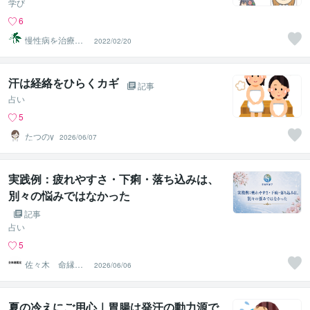
学び
6
慢性病を治療す
2022/02/20
るRyu
汗は経絡をひらくカギ
記事
占い
5
たつのy
2026/06/07
実践例：疲れやすさ・下痢・落ち込みは、
別々の悩みではなかった
記事
占い
5
佐々木 命縁弁
2026/06/06
証学
夏の冷えにご用心｜胃腸は発汗の動力源で