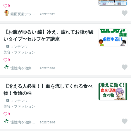
9
鏡面反射デジタ
2022/07/20
ルアート製作所
（鈴木穣）
【お腹がゆるい 編】冷え、疲れてお腹が緩
いタイプ〜セルフケア講座
コンテンツ
美容・ファッション
9
慢性病を治療す
2022/05/01
るRyu
【冷える人必見！】血を流してくれる食べ
物！食治の柱
コンテンツ
美容・ファッション
9
慢性病を治療す
2022/03/09
るRyu