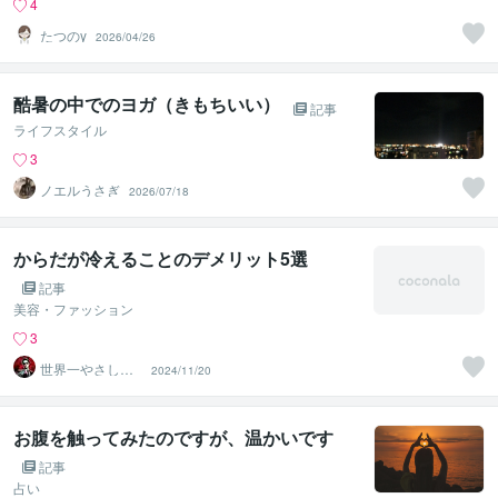
4
たつのy
2026/04/26
酷暑の中でのヨガ（きもちいい）
記事
ライフスタイル
3
ノエルうさぎ
2026/07/18
からだが冷えることのデメリット5選
記事
美容・ファッション
3
世界一やさしい
2024/11/20
ダイエット指
導・愛沢博人
お腹を触ってみたのですが、温かいです
記事
占い