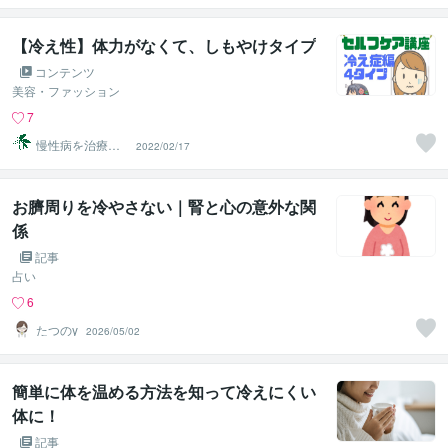
【冷え性】体力がなくて、しもやけタイプ
コンテンツ
美容・ファッション
7
慢性病を治療す
2022/02/17
るRyu
お臍周りを冷やさない｜腎と心の意外な関
係
記事
占い
6
たつのy
2026/05/02
簡単に体を温める方法を知って冷えにくい
体に！
記事