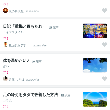
3
魂の具現化
2022/07/08
日記「重機と胃もたれ」
記事
ライフスタイル
2
鏡面反射デジタ
2023/08/26
ルアート製作所
（鈴木穣）
体を温めたい♪
記事
占い
2
月波 つきは
2022/06/08
足の冷えをタダで改善した方法
記事
コラム
2