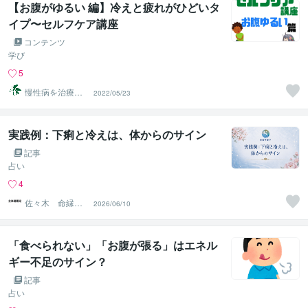
【お腹がゆるい 編】冷えと疲れがひどいタ
イプ〜セルフケア講座
コンテンツ
学び
5
慢性病を治療す
2022/05/23
るRyu
実践例：下痢と冷えは、体からのサイン
記事
占い
4
佐々木 命縁弁
2026/06/10
証学
「食べられない」「お腹が張る」はエネル
ギー不足のサイン？
記事
占い