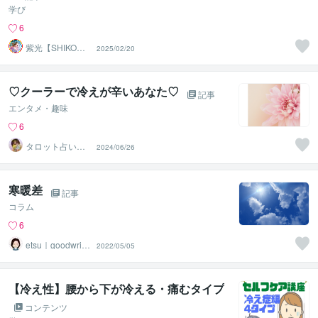
学び
6
紫光【SHIKO】
2025/02/20
遠隔透視鑑定士
♡クーラーで冷えが辛いあなた♡
記事
エンタメ・趣味
6
タロット占い♡
2024/06/26
藍子♡
寒暖差
記事
コラム
6
etsu｜goodwritin
2022/05/05
g
【冷え性】腰から下が冷える・痛むタイプ
コンテンツ