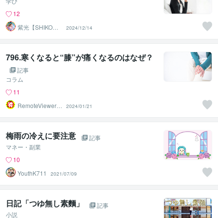
学び
12
紫光【SHIKO】
2024/12/14
遠隔透視鑑定士
796.寒くなると“膝”が痛くなるのはなぜ？
記事
コラム
11
RemoteViewer導
2024/01/21
与✅
梅雨の冷えに要注意
記事
マネー・副業
10
YouthK711
2021/07/09
日記「つゆ無し素麵」
記事
小説