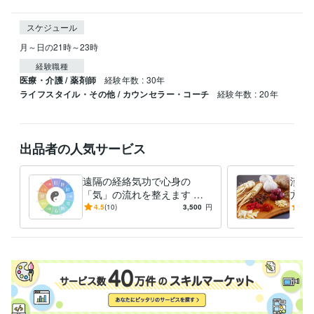
スケジュール
経験職種
医療・介護 / 薬剤師
経験年数 : 30年
ライフスタイル・その他 / カウンセラー・コーチ
経験年数 : 20年
出品者の人気サービス
遠隔の経絡気功で心身の
漢方
「気」の流れを整えます こ
方薬
ころと身体の症状に悩んでい
ろ・
4.5
(10)
3,500
円
5.0
る方の気の流れを調整しま
薬剤
す。