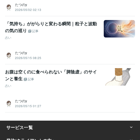
たつのy
2026/05/02 02:13
「気持ち」ががらりと変わる瞬間｜粒子と波動
の気の巡り
記事
占い
たつのy
2026/05/15 08:25
お腹は空くのに食べられない「脾陰虚」のサイ
ンと養生
記事
占い
たつのy
2026/05/15 01:27