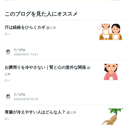
このブログを見た人にオススメ
汗は経絡をひらくカギ
記事
占い
たつのy
2026/06/07 14:21
お臍周りを冷やさない｜腎と心の意外な関係
記事
占い
たつのy
2026/05/02 02:33
胃腸が冷えやすい人はどんな人？
記事
占い