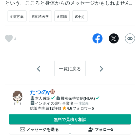
という、こころと身体からのメッセージかもしれません。
#漢方薬
#東洋医学
#胃腸
#冷え
4
一覧に戻る
たつのy
本人確認
機密保持契約(NDA)
インボイス発行事業者
未登録
総販売実績
12
評価
4.6
フォロワー
5
無料で見積り相談
メッセージを送る
フォロー
5