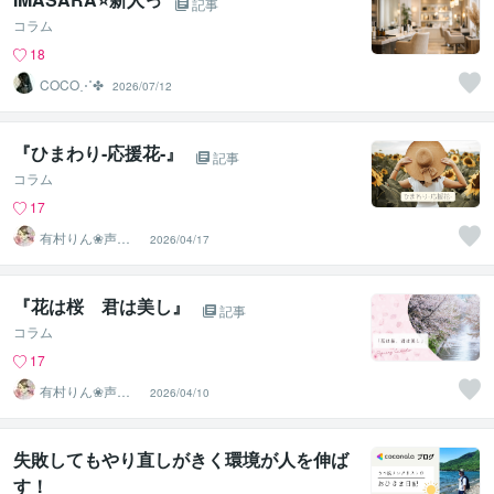
記事
コラム
18
COCO⋰✤
2026/07/12
『ひまわり‐応援花‐』
記事
コラム
17
有村りん❀声と
2026/04/17
文字で癒します♪
『花は桜 君は美し』
記事
コラム
17
有村りん❀声と
2026/04/10
文字で癒します♪
失敗してもやり直しがきく環境が人を伸ば
す！