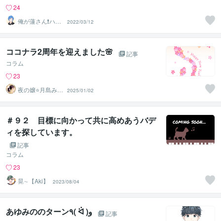
24
俺が蓮さん❗️ハス
2022/03/12
じゃありません
w
ココナラ2周年を迎えました🌸
記事
コラム
23
夜の嬢⭐月島みと
2025/01/02
｜複雑恋愛カウ
ンセラー
＃９２ 目標に向かって共に高めあうバデ
ィを探しています。
記事
コラム
23
晃∼【Aki】
2023/08/04
あゆみののターン٩( ᐛ )و
記事