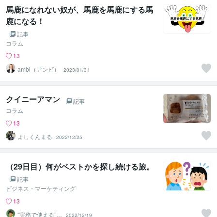
馬鹿になれない奴が、馬鹿を馬鹿にする馬
鹿になる！
記事
コラム
13
ambi（アンビ）
2023/01/31
クイニーアマン
記事
コラム
13
よしくんまる
2022/12/25
（29日目）何がベストかを探し続ける旅。
記事
ビジネス・マーケティング
13
“実務で使える”改
2022/12/19