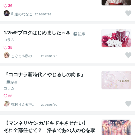
36
和服のななこ
2026/07/28
1/25🌱ブログはじめました～♨️
記事
コラム
35
こぐま♨️森のひ
2023/01/25
みつ基地
『ココナラ新時代／やじるしの向き』
記事
コラム
33
有村りん❀声と
2026/05/10
文字で癒します♪
【マンネリ/ケンカ/ドキドキさせたい】
それ全部任せて？ 浴衣であの人の心を取