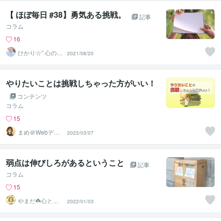
【 ほぼ毎日 #38】勇気ある挑戦。
記事
コラム
16
ひかり☆” 心の休
2021/08/20
憩室
やりたいことは挑戦しちゃった方がいい！
コンテンツ
コラム
15
まめ＠Webデザ
2023/03/07
イン
弱点は伸びしろがあるということ
記事
コラム
15
やまだ☘️心と頭
2022/01/03
がスッキリ整う
サロン