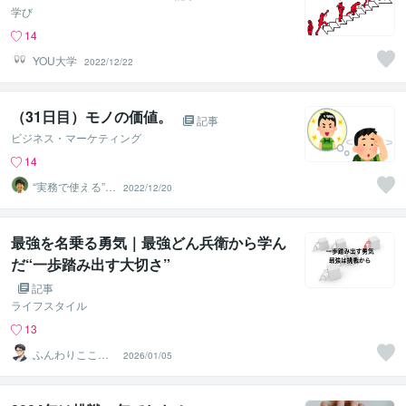
学び
14
YOU大学
2022/12/22
（31日目）モノの価値。
記事
ビジネス・マーケティング
14
“実務で使える”改
2022/12/20
善パートナー／
かめきち
最強を名乗る勇気｜最強どん兵衛から学ん
だ“一歩踏み出す大切さ”
記事
ライフスタイル
13
ふんわりこころ
2026/01/05
サポート☘️みち
まさ