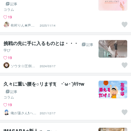
記事
コラム
19
有村りん❀声と
2025/11/14
文字で癒します♪
挑戦の先に手に入るものとは・・・
記事
学び
19
ソウタ☆圧倒的
2024/03/17
実績のココナ ラ
のコンサル
久々に重い腰を○リます❗️( ･`ω･´)ｷﾘｯw
記事
コラム
19
俺が蓮さん❗️ハス
2021/12/17
じゃありません
w
IMASARA⭐新人っ