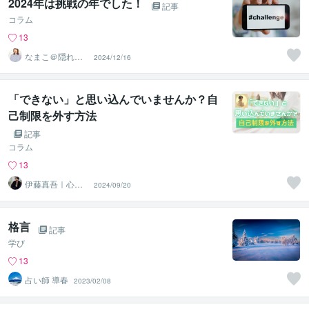
2024年は挑戦の年でした！
記事
コラム
13
なまこ＠隠れ陰
2024/12/16
キャお姉さん
「できない」と思い込んでいませんか？自
己制限を外す方法
記事
コラム
13
伊藤真吾｜心理
2024/09/20
カウンセラー
格言
記事
学び
13
占い師 導春
2023/02/08