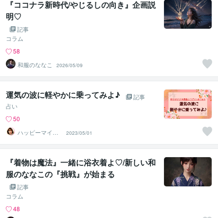
『ココナラ新時代/やじるしの向き』企画説
明♡
記事
コラム
58
和服のななこ
2026/05/09
運気の波に軽やかに乗ってみよ♪
記事
占い
50
ハッピーマイン
2023/05/01
ド潜在意識セラ
ピストあこみ
『着物は魔法』一緒に浴衣着よ♡/新しい和
服のななこの『挑戦』が始まる
記事
コラム
48