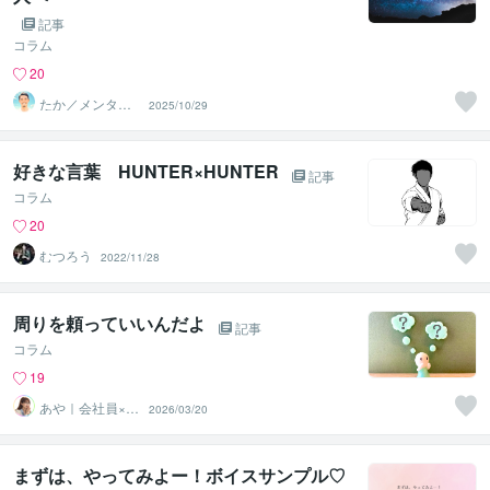
記事
コラム
20
たか／メンタル
2025/10/29
パートナー
好きな言葉 HUNTER×HUNTER
記事
コラム
20
むつろう
2022/11/28
周りを頼っていいんだよ
記事
コラム
19
あや｜会社員×悩
2026/03/20
み相談_二刀流メ
ガネ女子
まずは、やってみよー！ボイスサンプル♡