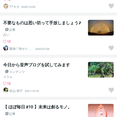
77タカ
2022/12/20
不要なものは思い切って手放しましょう♪
記事
占い
12
陽海♡幸せと癒
2022/07/05
しと元気をあな
たに
今日から音声ブログを試してみます
コンテンツ
コラム
12
佐山 胡子
2021/10/16
【 ほぼ毎日 #10 】未来は創るモノ。
記事