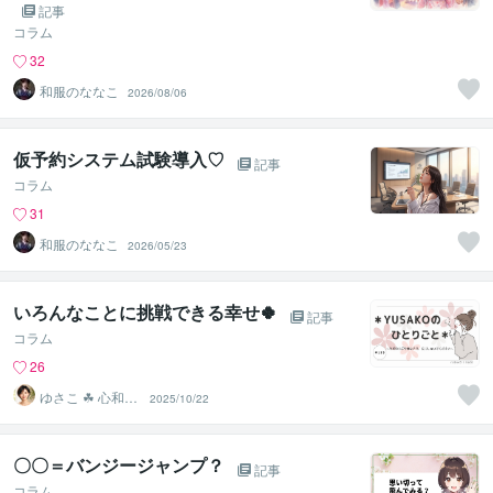
り戻す
記事
コラム
32
和服のななこ
2026/08/06
仮予約システム試験導入♡
記事
コラム
31
和服のななこ
2026/05/23
いろんなことに挑戦できる幸せ🍀
記事
コラム
26
ゆさこ ☘ 心和ら
2025/10/22
ぐ拠り所
〇〇＝バンジージャンプ？
記事
コラム