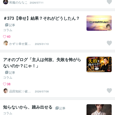
和服のななこ
2026/07/11
＃373【幸せ】結果？それがどうしたん？
記事
コラム
40
かず☆幸せ案内
2025/01/10
所
アオのブログ「主人は何故、失敗を怖がら
ないのか？にゃ！」
記事
コラム
38
品田知紀｜破産
2026/07/08
から再起したコ
ンサルタント
知らないから、踏み出せる
記事
コラム