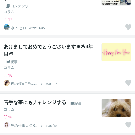
コンテンツ
コラム
17
水卜 ヒロ
2022/04/05
あけましておめでとうございます🎍🌸3年
目🌸
記事
コラム
16
夜の嬢⭐月島みと
2026/01/07
｜複雑恋愛カウ
ンセラー
苦手な事にもチャレンジする
記事
コラム
16
光の仕事人＠SA
2022/03/18
CHIKO