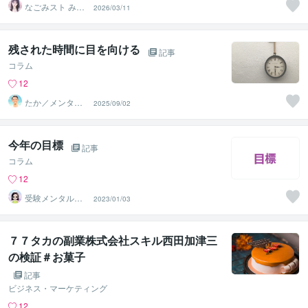
なごみスト みけ
2026/03/11
♡肩の力を抜く
お話し時間
残された時間に目を向ける
記事
コラム
12
たか／メンタル
2025/09/02
パートナー
今年の目標
記事
コラム
12
受験メンタルト
2023/01/03
レーナー イロ
ハル
７７タカの副業株式会社スキル西田加津三
の検証＃お菓子
記事
ビジネス・マーケティング
12