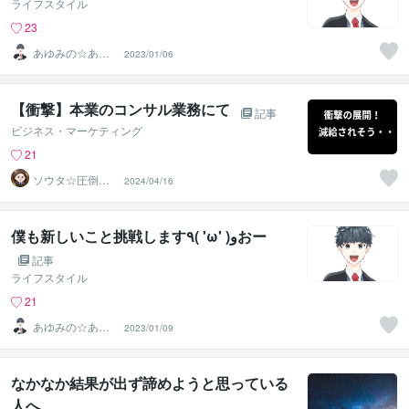
ライフスタイル
23
あゆみの☆あな
2023/01/06
たを応援・肯定
し隊
【衝撃】本業のコンサル業務にて
記事
ビジネス・マーケティング
21
ソウタ☆圧倒的
2024/04/16
実績のココナ ラ
のコンサル
僕も新しいこと挑戦します٩( 'ω' )وおー
記事
ライフスタイル
21
あゆみの☆あな
2023/01/09
たを応援・肯定
し隊
なかなか結果が出ず諦めようと思っている
人へ