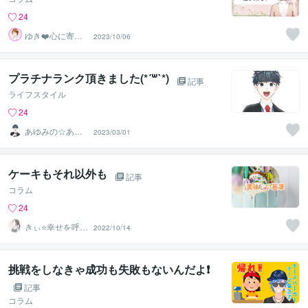
24
ゆき❤️心に寄り
2023/10/06
添う癒しのナー
ス
プラチナランク頂きました(*´꒳`*)
記事
ライフスタイル
24
あゆみの☆あな
2023/03/01
たを応援・肯定
し隊
ケーキもそれ以外も
記事
コラム
24
きぃ⭐️幸せを呼び
2022/10/14
込むふわっと女
神⭐️
挑戦をしなきゃ成功も失敗もないんだよ❗️
記事
コラム