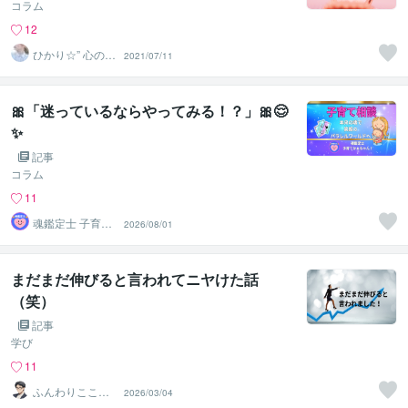
コラム
12
ひかり☆” 心の休
2021/07/11
憩室
🎀「迷っているならやってみる！？」🎀😌
✨️
記事
コラム
11
魂鑑定士 子育て
2026/08/01
かぁちゃん！
まだまだ伸びると言われてニヤけた話
（笑）
記事
学び
11
ふんわりこころ
2026/03/04
サポート☘️みち