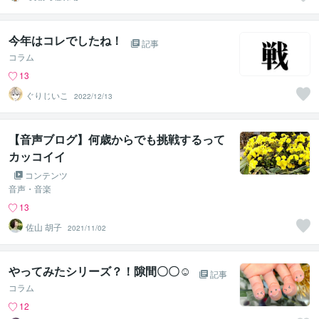
善パートナー／
かめきち
今年はコレでしたね！
記事
コラム
13
ぐりじいこ
2022/12/13
【音声ブログ】何歳からでも挑戦するって
カッコイイ
コンテンツ
音声・音楽
13
佐山 胡子
2021/11/02
やってみたシリーズ？！隙間〇〇☺️
記事
コラム
12