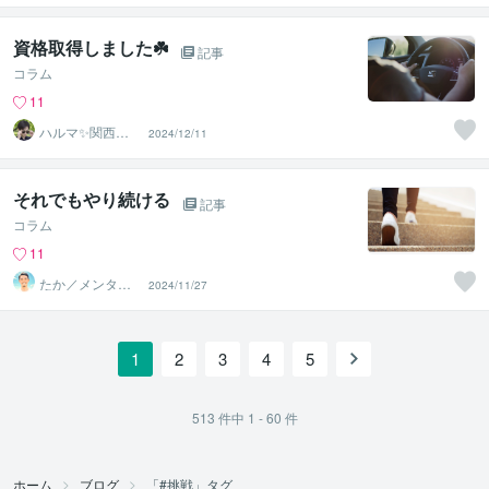
まさ
資格取得しました☘️
記事
コラム
11
ハルマ✨関西の
2024/12/11
傾聴マスター
それでもやり続ける
記事
コラム
11
たか／メンタル
2024/11/27
パートナー
1
2
3
4
5
513
件中
1 - 60
件
ホーム
ブログ
「#挑戦」タグ