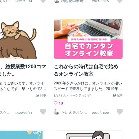
りのジ
物理化学参考書
2021/10/14
2021/07/15
のです。次回は成績超上位
アンハ
著者プロ家庭教
御さんたちはすんなりお金
を日本語で聞きたい人やTOEICや英検対
正解できるこんなサービス問題を棄てる
師 稲葉康裕
１対２）で対面の個別指導
はあると思われますか？や
策など日本語でも解説を受けたい人向け
なんてとんでもないことです。高校の範
くは家庭教師をオススメす
はやる気のない子なりにそ
の講師だと思っています。このオンライ
囲外の問題が出たらラッキーと思って解
えします！
ールに乗ることはできるの
ンスクールにはネイティブ講師もたくさ
答にとりかかりましょう。━━━━━━
、勉強するきっかけができ
んいますし、ネイティブに近いフィリピ
━━━━━━━━━━━━━━━━━
になってきます。だから、
ン人講師や明らかに私よりも英語力の高
━・独学で大学受験を目指しているが、
集では「やる気のある子」
い非ネイティブ講師もたくさんいる中で
どうしても誰かに質問したいことがあっ
ます。何も分からない子で
私が講師をやっている意義は「日本人な
て困っている・学校、予備校・塾で分か
欲があるのであれば、全力
らではの悩みを理解して適宜日本語でも
らないことがあるが、質問しづらい雰囲
りたく思いますのでよろし
解説ができる」ことだと思っています。
気こういう方いませんか。そんな方には
します。
しかし、中にはかなり英語が流暢に話せ
【チャットサポート授業】チャットのサ
0、総授業数1200コマ
これからの時代は自宅で始め
る上級者が私のクラスに来てくださるこ
ンプルはこちら生徒にはとても分かりや
ともあります。自己紹介をしあう
すいと好評です。独学で一人悩みを抱え
ました。
るオンライン教室
込まないように予備校通いをムダにしな
とうございます。オンライ
いために【チャットサポート授業】をお
2020年をきっかけに、オンラインが凄い
あらむです。早いもので20
考えください。ぜひ。プロフィール高校
スピードで普及してきました。2019年ま
コナラ家庭教師に登録して３
物理・化学家庭教師生徒合格実績東京大
で学習塾の雇われ講師だった私が、独立
記事
ビジネス・マーケティング
記事
、いただいた評価数は70
学理Ⅲ、大阪市立大学医学部、近畿大学
して自分の教室を持とうと決めたのが20
10
は1200コマを突破しまし
医学部、近畿大学薬学部など学習参考書
20年1月。そしてすぐにコロナ直
を始めた当初はまさかここ
『高校物理発想法』出版その他、Kindle
撃。。。教室にもお金をかけて、生徒募
スケジ
たいき＠オンラ
2022/08/14
2022/04/20
をご確
イン教室
いただくとは思っていませ
書籍多数出版
集にもおかねをかけてようやく生徒が集
い
依頼をしてくださる皆様の
まったのに、教室を休まざるを得ない状
まで到達することができま
況に。まだ生徒との信頼関係を築けない
講師だった私が、オンライ
うちに教室がお休みになったため、集ま
会社を設立するまでになり
った生徒の半数はほぼ顔を合わせること