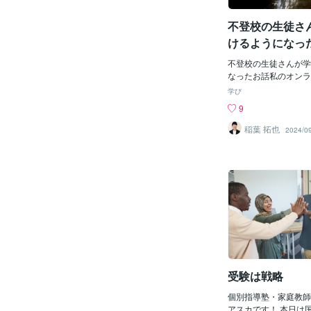
私立大へ多数の生徒を
理系科目（数学・物理
不登校の生徒さ
自分が高校生の時に習
から、わからない生徒
けるようになっ
得意。某大学入試問題
学）の作成などにも携
不登校の生徒さんが学
まで書いてきて、オン
なったお話私のオンラ
出てきていませんよね
は、不登校の生徒さん
学び
ライン家庭教師を始め
います学校をお休みし
9
す。…というのも。数
とって家で授業が受け
リに「対面」の家庭教
メリットですよね（自
稲葉 拓也
2024/0
いました。当時、担当
を受けてくれている中
２名ほど。その中には
もその１人彼女は一年
目指して猛勉強してい
を休み始めていました
Ⅲや物理を学校で習っ
自分に自信を持つこと
から頑張っている生徒
に通えるようになって
についていけず不安で
程で学校へ行けるよう
ん。一人一人に精一杯
なお話を彼女から聞い
きました。いろいろな
タビュー形式でどうぞ
同音に言われることで
稲葉 お願いします！
んも「わかった！理解
時ってどんな感じだっ
ときには本当にいい笑
はなんとなく休み始め
受験は戦略
笑顔を見ると疲れも吹
の時はほんとひどかっ
さんの生徒さんの悩み
に昼夜逆転って感じで
個別指導塾・家庭教師St
寝るって生活でした起
アスカです！ 本日は