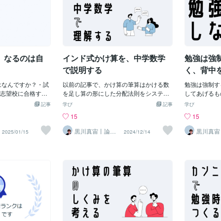
、なるのは自
インド式かけ算を、中学数学
勉強は強
で説明する
く、背中
で無いと
はなんですか？・試
以前の記事で、かけ算の筆算はかける数
勉強は強制す
志望校に合格す
を足し算の形にした分配法則をシステム
してあげるも
功させる・お仕事
化したものだということを説明しまし
は、私の指導
記事
学び
記事
学び
をする・車を買
た。該当の記事はこちら↓ただし、私た
00人以上の
15
15
合いをする・SNS
ちの頭の中に染み付いているかけ算の筆
見てきました
・ダイエットに成
算は、いつもかける数だけを足し算の形
慣が身に付か
黒川真宙丨論理
黒川真宙
2025/01/15
2024/12/14
で学ぶ数学の個
で学ぶ数
中に終わらせる・
にします。それは、かけ算の筆算のマニ
あるなという
別指導
別指導
大きな目標を1つ思
ュアル上仕方のないことではあります
す。まず大き
、小さな目標をい
が、今回は「面白いかけ算の筆算」とい
持ちはあるけ
もいると思いま
うことで、かける数・かけられる数の両
強がしたくな
の目標を達成した自
方を足し算の形にしたかけ算の筆算これ
が、勉強した
もし想像できない
をあえてやってみようと思います。最後
ある人の多く
っともっと具体的
まで読んでいただけるとうれしいです。
確にしてあげ
えば、「試験でい
▷ かける数・かけられる数の両方を足し
ていく場合が
く「試験で90点を
算の形にするさて、宣言通りかけられる
は、・どの教
成功する」ではな
数も足し算の形にしてみましょう。その
んなペースで