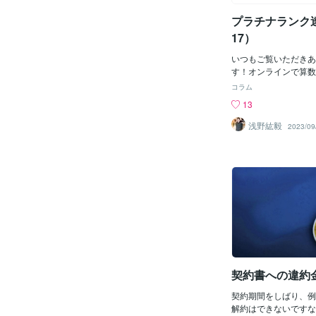
く「ダイエットして3月
プラチナランク達
る」あるいは、「ダイ
れなくなったあの服を
17）
んな風に具体的にして
して「試験が返却され
いつもご覧いただきあ
の自分」「体重計に乗
す！オンラインで算数
れた瞬間の自分」「着
を専門にしております
コラム
にもう一度袖を通すこ
す。 この度、ココナ
13
自分」を想像してみて
成いたしました！始め
達成する人は、当たり
いたプラチナランク。
浅野紘毅
2023/09
を達成した自分を想像
コナラに登録し、最初
標を達成した自分が想
件だけでした。 しか
「今」を努力できるし
画像の改良を続けたこ
目標に対してどこに位
頼をいただき、6月末
分かるから、正しい努
ご依頼をいただいてお
す。だから、目標を達
コナラ登録から約3ヶ
も想定内なんです。奇
クになる！」という目
す。「万が一そこで奇跡
た！ 数あるサービス
なんて願いが、叶う瞬
いただきお声をかけて
るから、起こる奇跡は
ービスのお気に入り登
です。目標を達成する
た皆様 フォローをし
契約書への違約
自分になるのは自分こ
方々 いつも本当にあ
いでください。そして
す！！ 今後もお客様
契約期間をしばり、例
ービスをご提供できる
解約はできないですな
すので、引き続きよろ