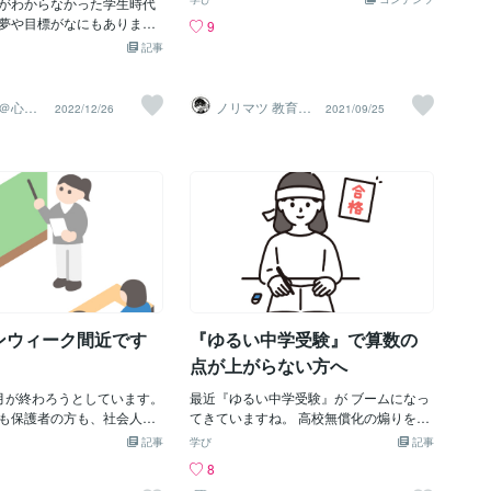
がわからなかった学生時代
始まり、最後にはちょっと
張っていた姿をみてきました。 入試の結
夢や目標がなにもありませ
9
試クラスの難易度の話題に
果は同じ志望校を目指す子たちの中でも
からこそ同級生で夢をもっ
記事
のです！この出題方法が私
一番高く、きっちり合格をつかみました
ると、とても眩しく感じま
白く夢中になって勉強した
ときには激励し、ときには厳しく現状の
のアーティストになるため
います。そして、その面白
分析と対策を話し合って目標に向けて走
す人」「バスガイド」や
＠心の
ノリマツ 教育コ
2022/12/26
2021/09/25
っているものこそが物語の
りぬくことができたのは、本人の負けん
ス
ンサルタント
パン屋さん」などとにかく
です。～具体例～わかりや
気と、それを信じて走り抜けた強い心だ
がある人がうらやましくて
出しましょう。普通の物語
と思います。 受験やテストが近づいてき
んでした。 僕の中学・高校
次のようなものです。「2 +
て、弱気になってしまうことも逃げたく
の中にあった大きな疑問が
題の意図としては自然数の足し
なる気持ちもわいてくると思います。け
くもない勉強をしなければ
行えるかを確かめるための
ど、逃げないで自分を信じてください。
？」という疑問です。何か
とになるでしょう。つま
自分のことを100％理解してあげられる
って、それを叶えるために
には 算数という世界観、
のは自分だけ。逃げそうになったときこ
強に取り組むのは理解でき
算というキャラクター が
そ自分をほめてあげてください。はげま
ろが僕のように夢や目標がな
す。しかし、その世界観や
してあげてください。まだまだやれると
る意味はあるのか？とずっ
の運動たる物語が欠如して
思えるなら可能性はついえてい
。そしてこの疑問が自分の
そこ
ンウィーク間近です
『ゆるい中学受験』で算数の
ることは僕の学生時代には
した。。 もちろん実現可能
点が上がらない方へ
いという条件なら「ゲーム
に入りたい」「お笑い芸人
月が終わろうとしています。
最近『ゆるい中学受験』が ブームになっ
「バンドのボーカルになり
も保護者の方も、社会人の
てきていますね。 高校無償化の煽りを受
に話せば「おまえには無理
すか？？？私もそこそこヘ
けて、 『高校からタダなら、中学から私
記事
学び
記事
れるような夢であれば、も
、まずはＧＷで整えたいと
立に入れてしまってもいいね』というご
8
ましたが、自分でも不可能
れない新しい環境で思った
家庭が増えました。 6年生になって 急に