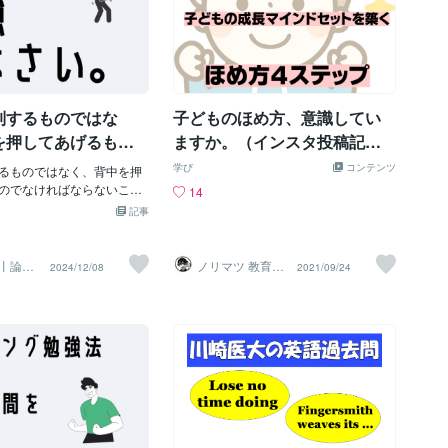
制するものではな
子どものほめ方、意識してい
を押してあげるもの
ますか。（インスタ投稿記
いけない
事）
学び
コンテンツ
るものではなく、背中を押
のでなければならないこれ
14
理念の1つです。これまで1
記事
学生と接し様々な学習状況を
が、どんな学生にも学習習
ない原因はそれぞれ明確に
丨論理
ノリマツ 教育コ
2024/12/08
2021/09/24
学の個
ンサルタント
感覚が実感としてありま
くは、勉強したいという気
どできない人・そもそも勉
い人の2つに分けられます
いのにできていない現状が
は、学習カリキュラムを明
れば自然と学習時間が伸び
ほとんどです。具体的に
材を・どんなやり方で・ど
こなしていくのかを明確に