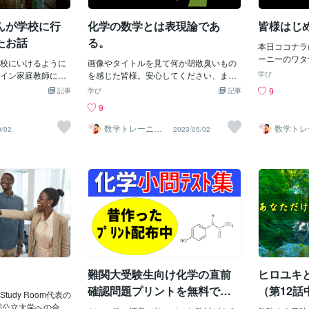
輩出。担当科目は
ほうがいいに決まっているんです。第三
り、悩んだり
・化学）であり、
者が探せないのなら、私が相談にのりま
さんひとりひ
んが学校に行
化学の数学とは表現論であ
皆様はじ
得に苦労したこと
す☺️ココナラをそんな風に役に立てられ
ろんの事、保
に寄り添う指導が
たらいいな、と思います。悩みは自分
う、そんな先
たお話
る。
本日ココナラ
（数学・物理・化
らのブログで
ーニーのワタ
わる。…と、ここ
校にいけるように
画像やタイトルを見て何か胡散臭いもの
普段子供たち
ール等まっさ
ラインのオの字も
イン家庭教師に
を感じた皆様。安心してください、まと
となどを書い
学び
も少しおかし
？そう、私がオン
が多くいらっしゃ
もですよ。...それを示すためにまず、化
す。どうぞよ
9
記事
学び
記事
しければお付
たのは最近なので
ている生徒さんに
学とは何かについて考えてみます。する
9
ップ画像の「
年前まで、バリバ
られるのは大きな
と、化学とは元素の組み合わせによって
いるかについ
師として活躍して
画自賛）私の授業
形作られる物質の性質 (沸点、融点、分子
数学トレーニ
数学トレ
9/02
2023/05/02
問題こそが強
ー・ワタナベ
ー・ワタ
していた生徒は１
学２年生のMさん
軌道 等) やその組み合わさるプロセス (化
するのだと考
、国立大医学部を
生の半ばから学校
学反応 等) の解析、応用を目的とする学
ニデート、モ
る生徒さん、数学
が、勉強を通じて
問 ということになりますよね。そしてそ
のようなお話
ていないのでゼロ
ができ始め、学校
れはいわゆるミクロの世界の話になるの
し訳ないです
さん、学校の授業
きましたどんな過
で量子力学が支配する空間での出来事を
の道筋～かな
仕方がない生徒さ
になったか？そん
考えていることになります。 (シュレーデ
う大会に出場
授業させていただ
てみました！イン
ィンガー方程式とかのあれです。)つま
題される問題
教育者の方が異口
不登校の暗黒時代
り、物質を構成する粒子一つひとつを考
した。（問題
すが、どの生徒さ
学校を休み始めた
慮したシュレーディンガー方程式を解け
約的に微妙な
できた！」という
たの？Mさん学校
ば万事解決！ となりそうですがこれはま
とすぐに出て
顔をします。その
たんですけど、そ
ず上手く行きません。皆様は三体問題を
較的高度な概
難関大受験生向け化学の直前
ヒロユキ
き飛びます。たく
たんですよ！本当
ご存知でしょうか？(これを題材にした小
を題材にして
と伴走し、一
、夜に起きて朝に
説もありますね。)詳細は省きますがこの
確認問題プリントを無料で配
（第12
udy Room代表の
り、その文章
きてる間も何かや
問題に関連して、考える物体が多いとそ
布します
味がわか
国公立大学への合格
れる形式にな