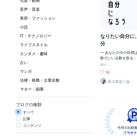
写真・動画
音声・音楽
美容・ファッション
小説
なりたい自分に
IT・テクノロジー
分
ライフスタイル
ー あなたの今の目標
エンタメ・趣味
験でいい点数を取る・
占い
る・プロジェクトを成
学び
をもっともらう・貯金
マンガ
16
う・好きな人とお付き
法律・税務・士業全般
のフォロワーを増やす
黒川真宙丨論理
で学ぶ数学の個
功する・タスクを今日
マネー・副業
別指導
明日の朝5時に起きる
い浮かべた人もいれば
くつか思い浮かべた人
ブログの種類
す。ー あなたは、そ
すべて
分を想像できますか？
のであれば、目標をも
記事
にしてみましょう。例
コンテンツ
い点数を取る」ではな
取る」「ダイエットに