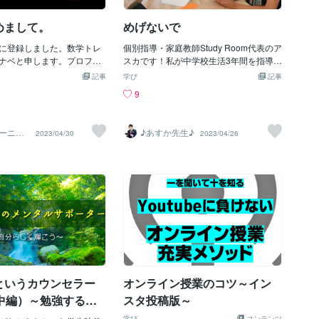
することもあります。生徒
も 生徒たちも頑張っているのだから、 自
とりに目を向けるのはもち
分も無欲で何かやろう！と思い ブログを
めまして。
めげないで
護者様にも寄り添えるよ
再開しました。 ブログを再開したこと
生を目指しています。こち
で、 新たにいろいろな方に出会えまし
に登録しました。数学トレ
個別指導・家庭教師Study Room代表のア
は告知や宣伝だけでなく、
た。 受験ブログの凄い方にも知り会えま
ナベと申します。プロフィ
スカです！私が中学校生活3年間を指導し
と接する中で私が感じたこ
した。 もともと 『人生においては勉強が
らな状態でブログを書くの
た生徒のお話をしたいと思います。 その
ていきたいと思っていま
記事
全てではない』 と思っていたので、 いろ
学び
記事
いかもしれませんが、よろ
子は入塾したときは高校のことなんて何
ろしくお願いいたします。
いろな分野の凄い方にも 出会うことがで
9
き合いください...早速、ト
も知らずに、同じく通っていた兄弟より
きて嬉しかったです。 その分野のトップ
ドーピング」が何を指して
も上の高校に入りたいという強い気持ち
を走る方々は、 人には見せませんが もの
てですが、私は物語のある
がありました。 本人が志望する高校とい
すごいプレッシャーを感じているのに も
ーニ
♪あすか先生♪
2023/04/30
2023/04/26
力なドーピングとして機能
うのが、偏差値50～60くらいのレベルの
ナベ
のすごい苦労をされているのに そんなこ
えています。（メチルフェ
高校で、交通の便もよく志望者が他校と
と屁とも思わないで とても前向きに明る
ダフィニル、ベータ遮断薬
比べても多い人気校でした。 テストの点
く楽しく生きている。 そんな姿に触発さ
を期待されていた方には申
数やランクは当時のボーダーくらいで、
れました。 綺麗ごとに聞こえてしまうと
...）～この考えに至るまで
ぎりぎりでした。 集中が長く続くタイプ
思いますが、 『一人でも多くの子が 幸せ
り昔に化学グランプリとい
ではなく、何度も延長指導をして夜遅く
な人生を歩んでほしい』 ただそのお手伝
したことがあり、そこで出
まで残ること多い子でした。 ただ誰より
いを少しだけしたいと思っています。勉
がまさに物語のある問題で
も負けず嫌いで、絶対合格したいという
強以外のところでは 子供を強制的に動か
へのリンクはココナラの規
気持ちが人一倍大きかったです。 テスト
そうと思いません。 (冗談まじりに『勉強
ので張りませんが、調べる
の点数が上がりきらず、涙をのんだ姿
しろ〜！！！』とは言います笑)目標を達
きます。）化学に関する比
も。 友達を紹介して、その子に成績で抜
成した時に 『こんなに
念（ギブズエネルギー等）
かされて悔しい思いをした姿も。 漢字指
というカウンセラー
オンライン授業のコツ～イン
解説の文章が書かれてお
定の問題をひらがなで書いて、点数を落
話中編）～勉強する意
スタ投稿版～
の要所要所で問題が出題さ
として目標点まで届かなかった姿も。 誰
らなかった学生時代
っています。高校化学の範
よりも早く来て、誰よりも遅く帰って頑
学び
コンテンツ