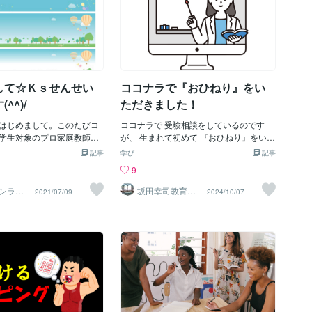
の転機ともいえるのが,この
なく退会。それでも国からいただいた補
ライン家庭教師です。この
助金などを利用して、何とか教室を再開
えきれないほどのうれしい
は出来たものの生徒が集まらず。。。
ったことがありました。総
「このままでは家族も養えない」そこで
続けてきてよかった」。そ
少しずつ流行りだしていたオンライン教
ることは幸せなことだと思
室に挑戦してみようと、家族を連れて田
して☆Ｋｓせんせい
ココナラで『おひねり』をい
は常に枠が満員の状況が続
舎の実家に戻りオンライン教室を開始。
新規の方のご相談受付をス
開始当初の生徒は7名。そこから色々な方
^^)/
ただきました！
るところですが、枠に余裕
にお話を聞かせていただいたり、セミナ
たら私のスケジュール欄に
はじめまして。このたびコ
ーに参加して生徒集客方法を学んだり。
ココナラで 受験相談をしているのです
る予定です。時々チェック
学生対象のプロ家庭教師を
オンライン教室の情報はまだまだ少ない
が、 生まれて初めて 『おひねり』をいた
ますと大変ありがたいで
ただいたＫｓせんせいと申
ので、試行錯誤の日々ですが、オンライ
だきました！ 自分のやったことがお役に
記事
学び
記事
休みの超密スケジュールを
で小中学生対象の塾を始め
ン教室を始めてもうすぐ2年。生徒7名か
立てたようで、 本当に嬉しかったです。
9
切ります！！！！！今後と
ました。コロナ禍になり子供
ら現在は250名まで増えました。日本国
合格体験記や Googleの口コミと同様、
しくお願いいたします。
ｍ対応をする中で、普段教
内だけでなく、海外からもたくさん参加
すごく励みになりますね。 今までサボっ
ンライ
坂田幸司教育研
2021/07/09
2024/10/07
ル
究所
生き生きとしている子もい
してくれて、毎日楽しく授業をしていま
ていたブログを再開したのは 下半身付随
オンラインの世界にわくわ
す。対面教室で思うように生徒を集めら
になったフェレットがきっかけなんで
がいたり、私自身たくさん
れていない先生方には、ぜひオンライン
す。足が動かないのに 家族を健気に楽し
ました。そして「近くの通
教室を勧めたいです。私のようにオンラ
ませてくれる。 辛いはずなのに 辛さを見
供たちだけでなく、もっと
イン教室の事を何も知らずに始めるより
せずに元気に生きている。 おかげさまで
ちとも出会えるんだ！」と
も、少しでも知識があった方が成長速度
家庭教師の授業も休日が無くなるほど入
ラを始めました。私自身子
も速いと思います。ぜひこの機会にオン
りきらないくらい入り、『現状に満足し
ります。生徒さんの保護者
ライン教室を始めてみてくださいね。
てしまっている自分がいる』 ことに気が
いろいろなことにぶちあた
付かせてくれました。 フェレットの茶子