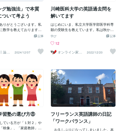
す。そうすることで、「勉
ング勉強法」で本質
川崎医科大学の英語過去問を
何をどうすればいいか分か
う状況を回避し、机に向か
について考よう
解いてます
すぐに意味のある勉強がで
備してあげられます。意外
ありがとうございます。私
はじめにいま、私立大学医学部医学科専
勉強のやり方」って教わら
に数学を教えております、
願の受験生を教えています。私は秋から
ね...。学校では宿題以上の
今回は、入試や定期テスト
化学を担当しており、数学と英語は他の
記事
学び
記事
はなかなか面倒を見てもら
･高校生や、検定や資格試験
先生が、生物は自力で、という形で直前
12
情です。なので勉強した
大人の方に向けて、効果的
期の学習を進めています。私は担当の化
ゃいけないって思ってるの
紹介いたします。ぜひ最後
学だけに専念していればよいのですが、
丨論理
オンライン家庭
2024/12/07
2022/12/20
学の個
教師のUp先生
からない学生が割と多くい
ただけると嬉しいです。さ
やはり他の科目も気にはなります。生徒
たちには「やり方」さえ明
介するのはタイトルにもあ
が1月に受験する学校の一つが川崎医大。
れば学習時間はグッと伸び
ンニング勉強法 』です。その
川崎というと神奈川県にあるものと勘違
ことです。ではそもそも勉
ンニングを利用した勉強法
いされやすいですが、実は岡山県倉敷市
くない、けれど親御さんが
試験本番では不貞行為とし
にあります。東京で家庭教師をしていた
塾や家庭教師を頼るに至っ
られるカンニングが、実は
頃、川崎医大を受験した生徒はいなかっ
でしょうか。もちろんこの
を取るために有効的であ
たので、ほぼ未知の領域。そこで15年分
ともたくさん面談をしまし
旨です。次の順に進めてい
くらいの過去問を揃えて少しずつ解いて
合の多くは勉強に対しても
安にしてください。【目
います。その中から英語の問題で気にな
ハードルを設定してしまっ
ニング勉強法 ▷ カンニング
ったものをいくつかご紹介します。意外
強は大変で、辛くて、楽し
▷ カンニング勉強法の特徴
なsharpA: Just one thing. We're going to
】学習塾の選び方⑧
フリーランス英語講師の日記
を使わないといけなくて、
解く」ことの本質 ▷ インプ
have a meeting at 11:30 sharp on June 1
いというイメージを
プット ▷ アウトプット
0th. So be on time.B: ( )A: I have no idea.
「ワークバランス」
している方が「１対２」や
③ 勉強時間をつくるきっか
Is it a problem?B: No, I've got a lunch dat
「映像」、「家庭教師」で
ニング勉強法みなさんは、勉
e, but it's OK.川崎医大、2006年設問は空
お久しぶりになってしまいました。本