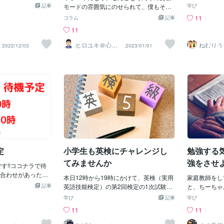
く受けます。結論
学ぶのはよく
月に5年間勤めた高校
記事
しょう。順にかけて最後にすべてを足
モードの雰囲気にのせられて、僕もそろ
強法をお持ち
学び
その時に、では、
B：「家庭教
オンラインの予備
す。これだけです。強いて注意すべきと
そろ勉強しなければと思うようになりま
トでマーカー
11
コラム
記事
解約をされた場合
由・無駄が多
教育の現場での経験
ころを挙げるとすれば、行が変わったら
した。中学３年の夏休み。生まれて初め
読み込む方法
11
という契約は有効
「学習塾の選
も活躍していきた
１マス左にずらしてから書き始める、と
て夏期講習に友達と行くことにしまし
法、そしてこ
合わせてよくご質
「１対３」の
、今後ともよろし
いうことくらいですかね。↑こんなふう
た。能力開発センター（通称：能開）と
これら以外に
ヒロユキ＠心の
ねむりう
2022/12/03
2023/01/01
結論としては、で
やすいという
ケアナース
に。とは言え、当たり前すぎて意識すら
いわれる塾です。 夏期講習では毎日山の
思います。中
テや塾のように特
るならば、わ
しないかもしれません。ある種のマニュ
ように宿題がでました。塾で授業を聞く
から答えを写
の違約金の上限は
教師と１対１
アルに従うかのように、行替えと同時に
がわからないことはわからないまま。そ
つに至ってい
すし、他の業種で
う。もし、静
段落替えも行います。実を言うと、今回
してまた山のような宿題がでる。唯一塾
しょうか。も
け取れるといった
所などを貸し
の掘り下げポイントはここです。つま
の帰りに友達と自動販売機で買って帰る
カンニング勉
もそもですが、契
す。誰にも邪
り、行が変わったときに空ける１マスの
ハテナ缶のジュースだけが楽しみでし
ん。▷ カン
は解約できないと
と1対1なん
空白のナゾこれに、中学数学の範囲で迫
た。 そうしてわけがわからないまま嵐の
やり方とは、
方法（返金、返金
晴らしいです
っていこうと思います。また同時に、か
ような２週間の夏期講習が終了しまし
て置き、解答
法など）で、違約
招いてお子様
け算の筆算なのに「足し算」を使うワケ
た。自分ではただ忙しいだけでなんにも
というもので
する方がビジネス
と、話は違っ
にも触れていくので、「かけ算の筆算っ
力がついていないような気持ちでした
に問題集とそ
ません。もっと
強になかなか
て足し算があったよな〜」くらいの感じ
が、親がいうには「このままいけば今よ
ながら問題文
いと、すぐやめら
とダラダラ雑
定
小学生も英検にチャレンジし
勉強する
で、頭の中の準備をしておいてくださ
り上のクラスの高校も狙える」といわれ
すると、ただ
ないという業種も
悩んでいると
い。②かけ算の筆算のナゾ▶︎か
ていたそうです。 僕としては、成績が上
ように思
てみませんか
強をさせ
どういう方法が適
す!!ココナラで待
いつい漫画の
がった実感が全くありませんでしたし、
談ください。方法
合わせがあったの
雑談。完全に
毎日朝から晩まで勉強するなんて続けら
本日12時から19時にかけて、英検（実用
家庭教師をして
で。南本町行政書
頂きます♪電話相
部わからない
記事
れるわけもなく、夏期講習がつらかった
英語技能検定）の第2回検定の1次試験合
と、ちーちゃ
西本
もに平日:19-30
先生が教える
反動で勉強へのやる気が再び下がってい
格発表がWEBサイトで行われました。ま
ったことを綴
学び
記事
学び
18-30時であれば
はや上の空・
ったのです。。 やがて中学3年の冬休み
だ英語が小学校で取り入れられるように
やる気のない
11
11
ります。いわゆる
ているのに、
となり、受験本番が差し迫ってきまし
なって間がなく、英検の中でも一番簡単
やる気もない
であっても気軽に
しかし上記の
た。 お尻に火が付いた僕は、はじめて家
な5級でも、実質中学1年生レベルの内容
んを教えるこ