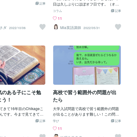
ないのでしょうか・・・❓
でしょうか？例えば赤シー
記事
欄に当てはまる文を選びなさい、なので
日は久しぶりにほぼオフ日です。（オン
師」をオススメできない理
した箇所を隠してひたすら
すが、会話文の中に出てくるsharpはなか
ラインレッスンだけ午後に少しスロット
コラム
記事
く、集中力を保ちづらい
や、繰り返し問題を解く方
なかの曲者です。このsharpは「時刻がぴ
開ける予定ですが…） 先週は非常勤講
11
び方⑤」で「１対２」や
れらを組み合わせた方法、
ったりである」ことを意味します。Lose
師の勤務校が中間テストで採点業務・ワ
授業形式は集中力が奪われ
もさまざまなものがあると
no time in doingWe lost no time in calling
ークチェック・平常点算出などに追われ
さぎ
Mia英語講師
2022/10/06
2022/05/31
お話をしました。そうであ
には期日ギリギリになって
an ambulance (for) the person injured in
ていました。学校のお仕事は年間で報酬
ざわざ塾に行かずとも家庭
すだけの、まだ勉強法を持
the traffic accident.川崎医大、2006年los
いただけるので、仕方がないことです
がいいと思われるでしょ
ない人もいるのではないで
e no time in doi
が、やはり忙しい時はテスト前後に集中
かな勉強スペース・貸事務
しかしたらそんな人にこの
してやってくるので覚悟と段取りが必要
切れるのでしたら大丈夫で
強法は有効的かもしれませ
だとつくづく感じました。今の学校は今
魔されない空間で家庭教師
ニング勉強法とはズバリその
年度初めて赴任したので、コンピュータ
て最高！なんという贅沢！素
問題集と一緒に解答も並べ
ー処理などの段取りの細かなところが今
！しかし、家に家庭教師を
を読みながら解き進める、
までの学校と違ってあたふたしてしまっ
の自室で勉強するとなる
す。具体的には、① 机の上
ています。1年過ぎるまでは仕方がないで
てきます。時間が来ても勉
の解答を並べる② 解答を見
すね。徐々に慣れていっているので、こ
切り替えられずに家庭教師
を読み解く以上です。一見
の問題は時が解決してくれる。これ以上
談。難しい問題にあたって
気のある子にこそ勉
高校で習う範囲外の問題が出
答えを写しているのと同じ
大変になることはないでしょう。 オン
周りには気になる漫画。つ
ライン英会話の方は大分慣れてきまし
よう！
たら
話を先生に振り、ダラダラ
た。頻繁にレッスンに来てくださるレギ
集中力が切れた状態で「全
きて16年目のChikageこ
ュラーさんも増えて、本当に楽しいし、
大学入試問題で高校で習う範囲外の問題
」と質問。集中力が切れた
んです。今まで見てきて思
私自身学ぶことが多いです。先週はなか
が出ることがあります難しい！この問題
も要領をえず、お子様もも
ります。勉強を見ていて、
なかスロットオープンできませんでした
棄てよ‼︎ちょっと待ってください‼️高校の
記事
学び
記事
・・。高い指導料を支払っ
子を何人も見てきました。
が、中でも面白い方々との出会いが多く
範囲外の問題は必ず超丁寧な誘導がつく
11
これでは地獄絵図ですね。
のにどうやって教え子ちゃ
ありました。私はプロフィールにも「初
はずです。はっきり言って問題に答えが
ような状態は実際、よく見
とができるでしょう？そう
心者向け」と記載していて、文法の解説
書いてある。問題をよく読みさえすれば