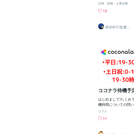
か、というご質問はよ
ます！ 私は今年の3
法律・税務・士業全般
としては、できます。
教員を退職し、現在は
12
定められた期間以内に
校で働いています。 
には違約金を頂戴する
をフルに発揮し、今後
ですか？というのも、
いと考えていますので
南本町行政書士
問されます。こちらも
事務所
くお願いします！
きます。ただし、エス
定の業種の場合にはそ
法律で定められていま
もいくらでも好きなだ
ことはありません。そ
約期間を決めてその間
したのであれば、他の
額、サービス提供の方
金に代わる補填を検討
としてはよいかもしれ
も、違約金をもらわな
ココナラ待機予
れて、経営が成り立た
あると思いますので、
はじめまして!たくみで
しているか、是非ご相
機時間についての問い
はいくつもありますの
で簡単にまとめさせて
コラム
士事務所 行政書士 
談オンライン家庭教師と
11
時土日祝:0-10時 
基本的に対応可能にな
非常識と呼ばれる時間