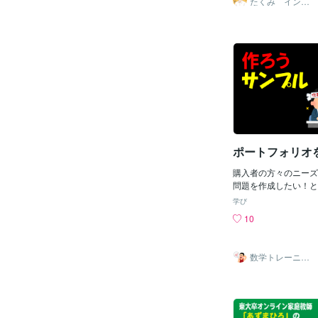
たくみ インキ
お話しや指導をさせて
ャだけどリア充
軽にお声掛け頂けたら
っと寂しくなったりわ
てきたときに深夜にな
いですよね。。そんな
せて頂きます✨DMで
せ頂けたら嬉しいです
とを楽しみにしており
ポートフォリオ
購入者の方々のニーズ
問題を作成したい！と
録して早14日。問題
学び
りあえずサービス1回で2
10
かかなと考え中。ただ
だったとしたらサンプ
す。ということで作ろ
数学トレーニ
ですが、サンプルの題
ー・ワタナベ
な？というところで止
初は知り合いの、友達
と街に出たはいいもの
よう？」ということで