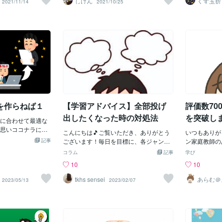
しげん
くす玉折
2021/11/14
2021/10/25
頂きますのでお気
られることな
ャンガリ
庭教師と二人三脚で真面目に勉強に取り
となっています。うちの娘は小学3年生な
いった子に親
ムスター
嬉しいです♪ちょ
者に１対１（
組んだのです。 余談ですが、このときは
のですが、ちょっと英語に興味を持ち始
をかける価値
からない問題が出
大手塾、もし
じめて僕は自分の学力がアップした実感
めたので、2か月ほど前に5級受験を決意
る気のない子
かなか対応できな
る理由をお伝
をもてました。「今まで解けなかった数
しました。そのタイミングでたまたま家
れに沿ったレ
ご要望にお答えさ
学の問題が解けるようになった」これは
庭教師の小学3年生の生徒さんが英検5級
です。ただし
も気軽にお問い合わ
とても僕にとって嬉しい経験でした。特
を受ける方がいました。ということで、
れば、話は別
♪お話しできるこ
に僕は数学が苦手だったのですが、どれ
対面2名（うちの娘含む）、オンライン1
家庭教師の募
ます^^
だけ一人で考えても、答えをみても、な
名の指導で英検にチャレンジ！全員、両
と限定してい
ぜそうなるのか理解ができませんでし
親ともに日本人、海外滞在経験なし、イ
も勉強する意
た。 「わからないところは先生に聞きな
ンターナショナルスクールではない小学
で教えてまい
さい」という人もありました。 しかしい
校に通う3年生です。12時にうちの娘の
くお願いいた
を作らねば１
【学習アドバイス】全部投げ
評価数70
ちいち職員室に足しげく通って、わから
分の合格をチェックしにいったところ、
ないところを教師に聞きにいく
「5級は19時から」と表示が。確かに上
出したくなった時の対処法
を突破し
に合わせて最適な
の級のかたは2次試験があるから、少しで
思いココナラに登
も早く分かる必要がありますよね。結
こんにちは🎵ご覧いただき、ありがとう
いつもありが
の形式を考えつつと
記事
果、無事全員合格。次は4級にチャレンジ
ございます！毎日を目標に、各ジャンル
ン家庭教師の
000~3000円と
するとのことでした。さて、そんな.小学
のコラムや経験談をブログにしていこう
19年秋にコ
コラム
記事
学び
、仮に私が購入者
3年生たちの英検チャレンジですが、最初
と思っております。初回は学習ジャンル
年近くがたち
10
10
ルが無いと不安で
は文法用語などは使わずに始めていきま
です🤗最初から大きなテーマですが「全
0、総授業数
うと思ったは良い
した。その後、ある程度フレーズを使い
部投げ出したくなった時の対処法」誰で
た。ココナラ
tkhs sensei
あらむ＠
2023/05/13
2023/02/07
材何にしようか
ュール欄
こなせるようになった段階で、文法内容
もぶつかることがある局面ですよね。こ
までご依頼を
認くださ
まっています。最
を勉強するようにしていくと、理解が深
れに関しては、大人になってもありま
んでしたが、
とカフェに行こう
まったように思います。もちろん、1人ひ
す。最近こういう相談を受けたので、私
おかげでここ
の「お店どこにし
とり進み具合や理解度は異なるので、そ
なりの解決策をお話しします。でもこう
した。いち塾
迷った挙句２時間
れに合わせてプランを柔軟に変更してい
いう時って友達や身内にも相談しづらい
ン家庭教師の