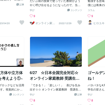
、スマホでアニメ
れらの運動を正確に予測することが出来
だいぶ前の授業で使っていた教材がよう
勉強する意味
いて書きたいと思
囲から解説が
～
ダラダラしてまし
記事
ないという結果がアンリ・ポアンカレに
やく呼び出せるようになったので、当時
僕には将来の
してきたのは高校2
した大学院入
コンビニ誘ってく
よって知られています。通常の (マクロ
の教材を少しずつ公開していこうと思い
んでした。だ
学び
コンテンツ
コラム
の成績が伸び悩
変化していく
くらいですアニメ
な) 物質においてでさえこうなのですか
ます。今回は医学部受験生用に準備した
ている人がい
9
9
系の大学もしくは
には非常に面
それで楽しくはあ
ら、ミクロな世界ではなおさら解けない
化学の確認用小テストです。なお、「化
した。「プロ
いという感じでし
ことを覚えて
つまらなかったで
問題なのです。ここで唐突ですがP.W.ア
学の新研究」のもありますが、参照元は
に音大を目指
オンライン家庭
ヒロユキ
23/04/20
2022/12/29
コミュ英，英表と
さのミソにな
教師のUp先生
ケアナー
なんかすぐイライ
ンダーソンの言葉を引用しましょう。“M
初版なのでページ数は最新の改訂版とは
「看護師」「
2年生の文法事項も
存在だったの
自分の全部がおか
ore is different”個々の要素がバラバラで
対応していません。難関大学の大学受験
何か夢や目標
そこで中学内容をメ
すい具体例を
とは頭の中にはあ
いたときにあった対称性が相互作用によ
生は、最後の確認用に使って下さい。ぜ
仕方ありませ
から復習しまし
の無い問題は
しててもダメだろ
って変化していく。つまり相互作用の多
んぶで200問近くありますが、全てのフ
時代ずっと心
関しては教科書本
1 = ?」出
せずに、みんなと
さによって階層的構造が存在し、階層ご
ァイルが欲しいという人は、個別にお問
「なぜやりた
とが重要なので，
算がきちんと
たらどうしよう」
とに取り扱い方を変えなければならな
い合わせを。なお、解答は配布していま
ならないのか
文法事項，単語，
問題というこ
すでも、だからと
い。少し脱線しますが、人間も似たとこ
せん。
夢や目標があ
その結果，2学期中
り、この問題
か分かりませんで
ろがあります。一人でいる時、二人でい
必要な人が勉
を取ることができま
自然数と足し
すけど、「どうせ
る時、さらに大人数でいる時で立ち振る
ます。 とこ
だ勉強に対して前
登場していま
っちゃってたんで
舞い方は変化しますよね。(吉本隆明のい
い人が勉強す
とができず，彼女
キャラクター
こからどう変化し
う所の共同幻想というやつです。)...とい
と疑問でした
を感じ始めていた
いるのです。
直方体や立方体
6/27 ☆日本全国完全対応☆
ゴールデ
ん勉強を始めてい
中で解決され
彼女が変わり始めた
ついてきたんで
ありませんで
を考えよう①~
オンライン家庭教師 受講生募
ね！
立大の地域政策学部
でなくてもい
集中！
きました。話を聞
ブロックなどを活用
「できる！」「楽しい！」 喜びを生み
をつくる会社
バタバタな4
生の影響で現代社
す。視覚的にかさ
出す☆☆ オンライン家庭教師 受講生募
になりたい」
学生の皆さん
に興味を持ったこ
りやすいです。
集中 ☆☆小学算数 中学数学 高校数
たい」など人
方もお元気で
コンテンツ
学び
記事
学び
ると将来は公務員
学 高専数学算数・数学の学習の指導や
だろ」と笑わ
トヘトですが
8
8
事をしたく，将来
サポートに特化した、オンライン家庭教
つことはでき
ころです。慣
ことが合致してい