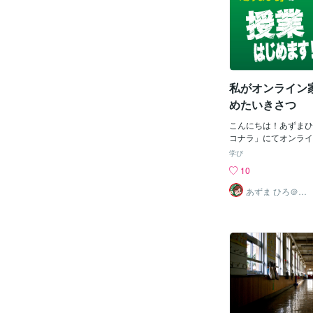
も歩いたという話を参
(モーテル問題)を題
たのですが、それなり
で見送ろうかなと思っ
多数の購入者の方が「
深くて楽しそう」と感
選ぶのに、予備知識を
私がオンライン
敷居が高くなり嫌煙さ
めたいきさつ
すよね。利用者は主に
(資格取得などで) 数
こんにちは！あずまひ
人の方々になると思う
コナラ」にてオンライ
学生も大歓迎です) 
ています。今日は「な
学び
として確率・統計を題
家庭教師をすることに
10
としてどんな問題を出
いてお話ししたいと思
でした。
の略歴を読んでいただ
あずま ひろ＠家
庭教師＆動画ク
都出身。公立小学校に
リエイター
生の頃から四谷大塚な
る。中学受験を経て都
進学。その後、東京大
で合格。東京大学大学
中に家庭教師のアルバ
に目覚め、卒業後はプ
２０年以上活躍。主に
望の大学受験生に指導