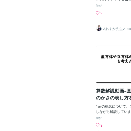
っていた訳ではなくて
を果たしたHさんにつ
とか映画とか、ずっと
学び
います。 彼女が入塾
たたまにお姉ちゃんが
9
年生の春でした。英語
れてそこについていく
み，進路も漠然と看護
とか映画とか、それは
専門学校に進めれば良
ったんですけど、でも
♪あすか先生♪
20
た。入塾当初の成績は
す何しても無気力で、
もに30点台，中学校
ラしちゃうし、なんか
怪しい状態でした。 
しかったです勉強のこ
ニューに組み込み時制
りました「こんな生活
た。また，コミュ英に
うな」「このまま勉強
文の内容を押さえるこ
違うようになっちゃっ
本文中に使われている
って不安はあったんで
熟語を復習しました。
いってどうすればいい
間テストでは50点台
した考えてはいたんで
した。しかし，まだま
無理だし」って諦めき
向きな気持ちになるこ
す心境の変化稲葉 そ
自身も，私自身も焦り
算数解説動画~
ていったのかな？Mさ
と思います。 そんな
って、だんだん自信が
のかさの表し方
のが2年生の春先，公
に行きたいと話をして
1㎤の概念について、
いていると，高校の先
しながら解説していま
会が好きになり，経済
（体積）の感覚がわか
学び
と，よくよく考えてみ
9
など地域にまつわる仕
やりたいことと学べる