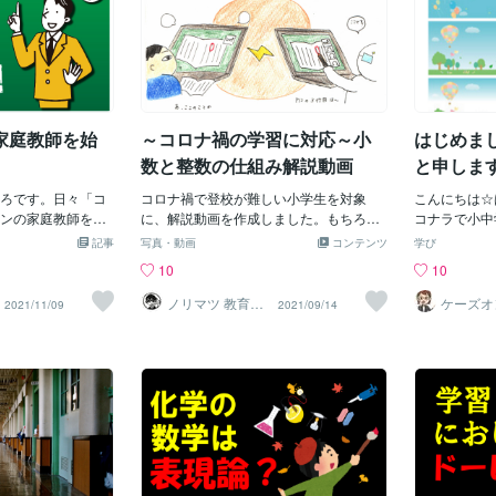
考にして秘書問題
く必要はあるかと思います。それでも小
というか「なんて相談したらいいかわか
ました。人生
材にしようとも思っ
学生のうちに英検にチャレンジしてみる
らない。。」「相談したいけど相談して
ココナラオン
に高度な話題なの
ことは、これから先の英語の学習にきっ
バカにされるのも恥ずかしいし」「して
約３年間、数
ています。不特定
とプラスになるはずです。
も何も解決しない」そういう風に考えて
こと、大変だ
この問題なら興味
しまっていることがほとんどだと思いま
じていえば「
じるような題材を
す。まず一つ。「一度頑張ることを全部
う心から思え
必要とするものは
家庭教師を始
～コロナ禍の学習に対応～小
はじめま
やめてみる。」自暴自棄になりがちな時
います。現在
れる気がするんで
って、他人と比べてしまったり自分の過
いており、ご
数と整数の仕組み解説動画
と申します(
高校生、大学生、
去の栄光と比べてしまって「こんなに頑
トップしてい
学に関心のある社会
ろです。日々「コ
張ってるのになんでうまくいかないんだ
コロナ禍で登校が難しい小学生を対象
が出て来まし
こんにちは☆
ので (もちろん小中
ンの家庭教師をし
ろう。。。」となってることが多いで
に、解説動画を作成しました。もちろ
てお知らせす
コナラで小中
、そこに共通する科目
ぜ私がオンライン
す。頑張ってないなら、結果が出なくて
ん、通常登校が可能な小学生にとっても
していただけ
出品させてい
記事
写真・動画
コンテンツ
学び
材にするのは良い
なったのか」につ
当然なので頑張るのを一旦全部お休みす
わかりやすい内容となっています。①～
す。まずは夏
します。地元
10
10
そうかなという話
います。まずは私
れば楽になります。そして普段から頑張
④まであります。順次アップしていきま
しっかり走り
て7年が経ち
きましょう。東京
れる人は頑張らない日々に焦りを感じ再
す。4年生以下は予習、5年生以上は復習
もどうぞよろ
たちにＺｏｏ
ノリマツ 教育コ
ケーズオ
2021/11/09
2021/09/14
ンサルタント
ンスクー
通いながら、３年
び頑張れるから大丈夫です。次にもう一
として活用できます。お子様のオンライ
室に来るより
どの塾に通い始め
つ。「誰でもいいから第三者に話してみ
ン学習支援をご検討の際に、参考になさ
たり、新しい
内の中高一貫校に
る」友達や家族は身近すぎるので、真剣
ってください。
くしている子
学理科一類に現役
にアドバイスしてくれます。でもこうい
の発見があり
院まで進学。在学
う時って、その真剣さが逆効果😢「そん
える範囲の子
イトで教える喜び
なことわかってるよ」っていうことを言
遠くの子供た
ロ家庭教師として
われて喧嘩になったり。でも絶対溜め込
思い、ココナ
医学部や工学部志
まないほうが解決は早いです。溜め込む
供がふたりお
を行い、国立大・
のは時間の無駄。こんなの早く解決した
様同様、日々