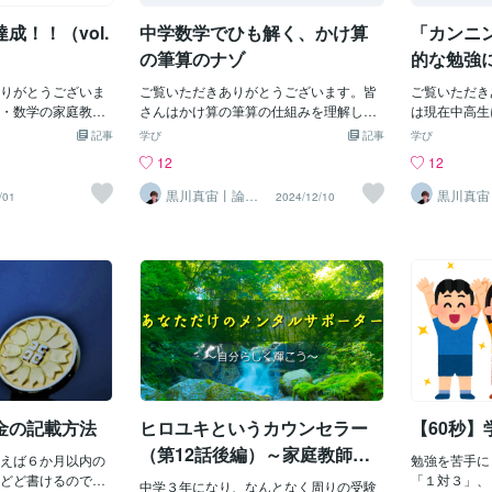
までに5kg痩せ
前にかける数だけを足し算の形にしたも
伝えてあげま
成！！（vol.
中学数学でひも解く、かけ算
「カンニ
エットして、着ら
のがこちら↓かけられる数も足し算の形
強したいけど
もう一度着る」こ
にすると次のようになります。これを、
らない」とい
の筆算のナゾ
的な勉強
みてください。そ
例のごとく分配法則で展開します。さ
えばいつでも
て90点だった瞬間
りがとうございま
あ、本題です。これを筆算に落とし込む
ご覧いただきありがとうございます。皆
きる状態を準
ご覧いただき
って数字が表示さ
・数学の家庭教師
とどうなるでしょうか？ヒント：かけ算
さんはかけ算の筆算の仕組みを理解して
にも学校で「
は現在中高生
られなくなった服
ぺぬいと申しま
の筆算では、「0」は1マス左へずらしま
いますか？今回はタイトルにもある通
ないんですよ
マヒロです。
記事
学び
記事
学び
とができた瞬間の
ラプラチナランク達
した（以前の記事）正解は次のようにな
り、「かけ算の筆算」について深く掘り
家庭学習まで
を控えた中学
12
12
ください。目標を
た時に目標にして
ります。□には「0」が入ります。2行目
下げていきます。かけ算の筆算の仕組み
えないのが実
を受験される
前のように、目標
 今年の5月末にコ
の2□□は1行目に書いてしまってもいいか
を理解することで、これからの計算がよ
い・しなくち
な学習法をご
黒川真宙丨論理
黒川真宙
/01
2024/12/10
で学ぶ数学の個
で学ぶ数
できています。目
の1ヶ月の依頼は1
もしれませんね。むしろ、そちらの方が
りはやく・正確に工夫してできることで
にやり方が分
まで読んでい
別指導
別指導
像できるから、
し、プロフィールや
見栄えとしてはいいです。実は、この筆
しょう。以下の順に進めますのでどうぞ
て、そんな人
て、今回ご紹
、「今」の自分が
とでご少しづつ依
算方法がインド式かけ算の1つにありま
ご参考ください。①はじめに②かけ算の
確にしてあげ
る通り『 カ
置しているのかが
からコンスタントに
す。インド式かけ算というのは、ざっく
筆算のナゾ ▶︎かけ算の筆算は〇〇法
ていくという
名の通り、カ
力ができるんで
ります。 そしてコ
り言うと計算の仕組みを利用したはや
則 ▶︎1マスの空白のナゾ ▶︎まとめ ▶︎
強なんてした
になります。
成できるのはいつ
月、「プラチナラン
く・楽に計算できる処理システムです。
計算の工夫③かけ算の筆算をさらに深掘
心配して学習
て厳しく罰せ
跡だってそうで
標が達成できまし
それでは、この筆算のやり方をシステム
りしよう①はじめにみなさんはかけ算の
た場合はどう
試験で高得点
が起これば...」
の中、お目に留めて
化してみましょう。▷ “縦・縦・斜め・斜
筆算を習ったときのことを覚えています
ようなご家庭
る、という趣
間を想像できてい
くださった皆様 サ
め”キーワードは縦・縦・斜め・斜めとて
か？「覚えている」という方は割と少な
たが、この場
きますので目
すべて想定内なん
録をしてくださっ
もシンプルです。では画像の筆算で進め
いのではないでしょうか。なんせ小学校3
のすごく高い
次】① カン
のは自分なりたい
てくださっている
ていきます。【1】右縦をかけるまず右縦
年生で習うことになっていますから
ています。勉
勉強法とは 
金の記載方法
ヒロユキというカウンセラー
【60秒
れを決して忘れな
りがとうございま
をかけ算し、右づめで書きます。【2】左
ね...。しかし、かけ算の筆算の使い方を
くなくて、頭
② 「問題を
入試を
に満足いただけるサ
縦をかける次は左縦を
忘れたという方はほとんどいないと思い
苦行でしかな
ットとアウト
（第12話後編）～家庭教師と
えば６か月以内の
勉強を苦手に
よう精進いたしま
ます。それはなぜかというと、かけ算の
特化の勉強法
トライした高校受験～
どど書けるのです
「１対３」、
しくお願いいたし
筆算の使い方がとてもシンプルだからで
中学３年になり、なんとなく周りの受験
けに① カン