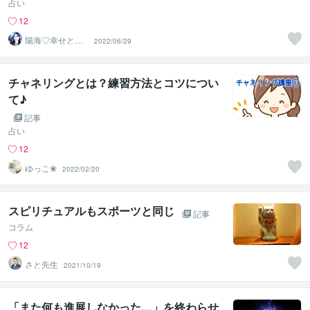
占い
12
陽海♡幸せと癒
2022/06/29
しと元気をあな
たに
チャネリングとは？練習方法とコツについ
て♪
記事
占い
12
ゆっこ❀
2022/02/20
スピリチュアルもスポーツと同じ
記事
コラム
12
さと先生
2021/10/19
「また何も進展しなかった…」を終わらせ