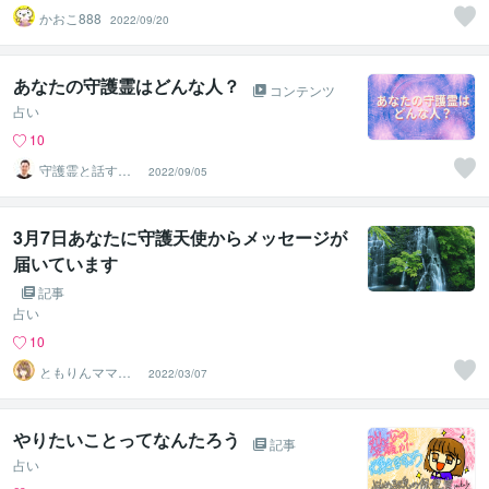
かおこ888
2022/09/20
あなたの守護霊はどんな人？
コンテンツ
占い
10
守護霊と話す人
2022/09/05
｜まこと
3月7日あなたに守護天使からメッセージが
届いています
記事
占い
10
ともりんママ❤
2022/03/07
ノマドワーカー
若林朋凛
やりたいことってなんたろう
記事
占い