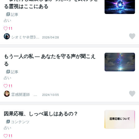
る霊視はここにある
記事
占い
11
シオミヤ＠歴35
2026/04/28
年【裏の宮司】
霊能鑑定師
もう一人の私 ― あなたを守る声が聞こえ
る
記事
占い
11
霊感開運師 京
2024/10/05
晶澪（けいしょ
うれい）
因果応報、しっぺ返しはあるの？
コンテンツ
占い
11