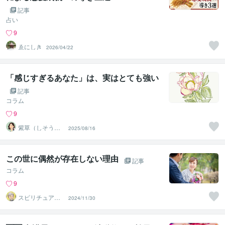
記事
占い
9
ゑにしき
2026/04/22
「感じすぎるあなた」は、実はとても強い
記事
コラム
9
紫草（しそう）
2025/08/16
❀真実の霊感霊
視・透視鑑定
この世に偶然が存在しない理由
記事
コラム
9
スピリチュアル
2024/11/30
カウンセラー
神山 純