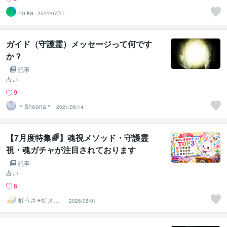
rio ka
2021/07/17
ガイド（守護霊）メッセージって何です
か？
記事
占い
9
＊Sheena＊
2021/06/14
【7月度特集🌈】魂視メソッド・守護霊
視・魂ガチャが注目されております
記事
占い
8
虹うさ✴︎虹オフ
2026/08/01
ィス