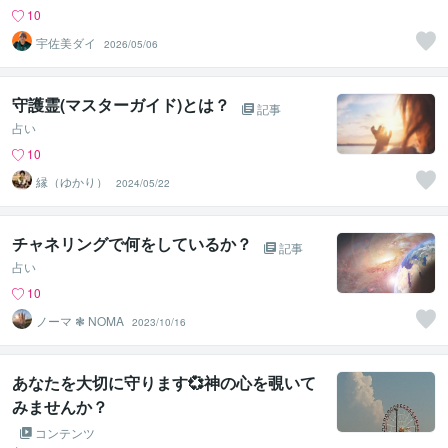
10
宇佐美ダイ
2026/05/06
守護霊(マスターガイド)とは？
記事
占い
10
縁（ゆかり）
2024/05/22
チャネリングで何をしているか？
記事
占い
10
ノーマ ❃ NOMA
2023/10/16
あなたを大切に守ります💞神の心を覗いて
みませんか？
コンテンツ