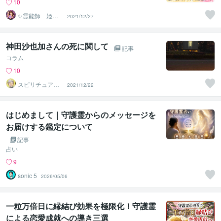
10
✨霊能師 姫神✨
2021/12/27
心を導く、守護
霊の通訳者
神田沙也加さんの死に関して
記事
コラム
10
スピリチュアル
2021/12/22
カウンセラー
神山 純
はじめまして｜守護霊からのメッセージを
お届けする鑑定について
記事
占い
9
sonic 5
2026/05/06
一粒万倍日に縁結び効果を極限化！守護霊
による恋愛成就への導き三選