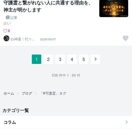
守護霊と繋がれない人に共通する理由を、
神主が明かします
記事
占い
8
白神蓮｜代々神
2026/06/07
職・霊能神主
1
2
3
4
5
536
件中
1 - 60
件
ホーム
ブログ
「#守護霊」タグ
カテゴリ一覧
コラム