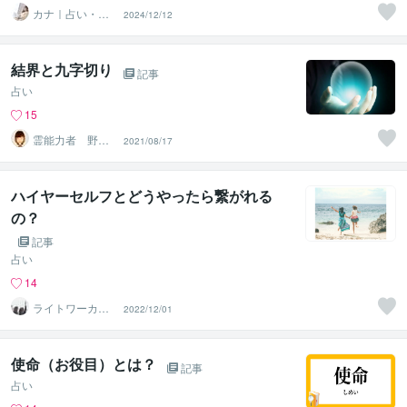
カナ｜占い・ス
2024/12/12
ピ系専門制作代
行
結界と九字切り
記事
占い
15
霊能力者 野神
2021/08/17
董子（とうこ）
ハイヤーセルフとどうやったら繋がれる
の？
記事
占い
14
ライトワーカー
2022/12/01
☆yukari
使命（お役目）とは？
記事
占い