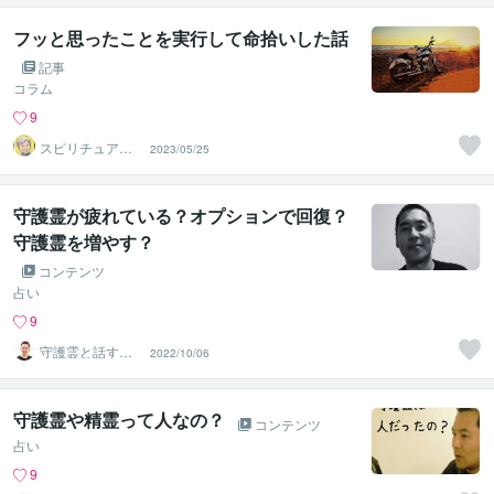
フッと思ったことを実行して命拾いした話
記事
コラム
9
スピリチュアル
2023/05/25
カウンセラー
神山 純
守護霊が疲れている？オプションで回復？
守護霊を増やす？
コンテンツ
占い
9
守護霊と話す人
2022/10/06
｜まこと
守護霊や精霊って人なの？
コンテンツ
占い
9