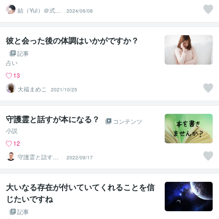
結（Yui）＠式神
2024/06/08
霊視占い
彼と会った後の体調はいかがですか？
記事
占い
13
大福まめこ
2021/10/25
守護霊と話すが本になる？
コンテンツ
小説
12
守護霊と話す人
2022/09/17
｜まこと
大いなる存在が付いていてくれることを信
じたいですね
記事