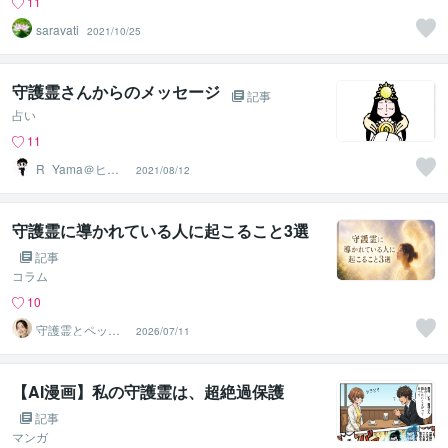
11
saravati
2021/10/25
守護霊さんからのメッセージ
記事
占い
11
R_Yama＠ヒー
2021/08/12
ラー
守護霊に導かれている人に起こること3選
記事
コラム
10
守護霊とペット
2026/07/11
の通訳者 まりあ
【AI漫画】私の守護霊は、超絶過保護
記事
マンガ