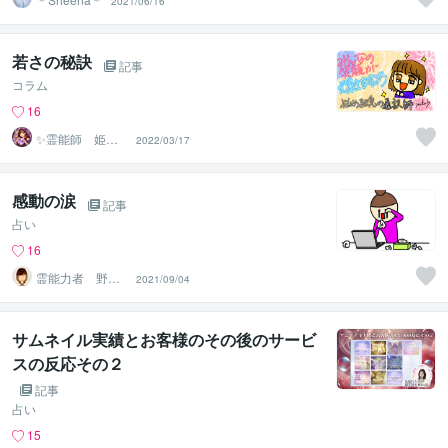
2021/06/16
若さの秘訣
記事
コラム
16
✨霊能師 姫神✨
2022/03/17
心を導く、守護
霊の通訳者
感動の涙
記事
占い
16
霊能力者 野神
2021/09/04
董子（とうこ）
サムネイル実績とお客様のその後のサービ
スの反応その２
記事
占い
15