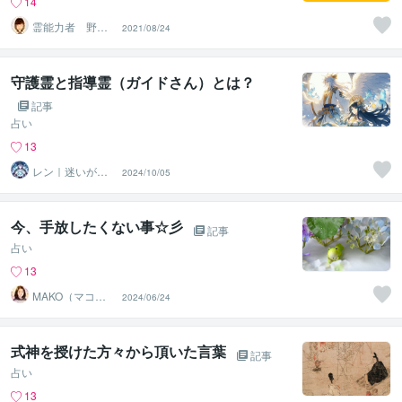
14
霊能力者 野神
2021/08/24
董子（とうこ）
守護霊と指導霊（ガイドさん）とは？
記事
占い
13
レン｜迷いが自
2024/10/05
信に変わる魂の
守護霊鑑定
今、手放したくない事☆彡
記事
占い
13
MAKO（マコ）
2024/06/24
占い♡心寄り添
うヒーラー
式神を授けた方々から頂いた言葉
記事
占い
13