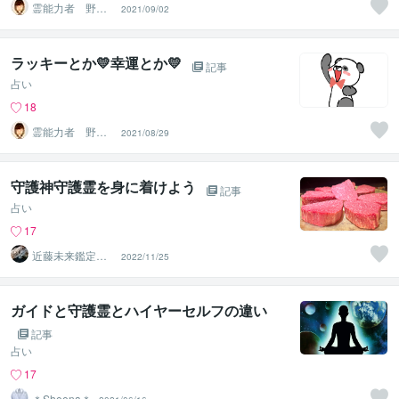
霊能力者 野神
2021/09/02
董子（とうこ）
ラッキーとか💛幸運とか💛
記事
占い
18
霊能力者 野神
2021/08/29
董子（とうこ）
守護神守護霊を身に着けよう
記事
占い
17
近藤未来鑑定
2022/11/25
近藤 光 【移転
済】
ガイドと守護霊とハイヤーセルフの違い
記事
占い
17
＊Sheena＊