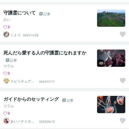
守護霊について
記事
占い
9
じえり
2023/10/22
死んだら愛する人の守護霊になれますか
記事
コラム
9
スピリチュアル
2023/07/17
カウンセラー
神山 純
ガイドからのセッティング
記事
コラム
9
あい／チャネリ
2023/06/13
ングアート✨夏S
ALE