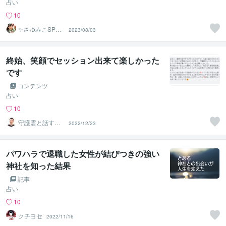
占い
10
✨さゆみこSP鑑
2023/08/03
定士✨朱音（し
ゅおん）✨
終始、笑顔でセッション出来て楽しかった
です
コンテンツ
占い
10
守護霊と話す人
2022/12/23
｜まこと
パワハラで退職した女性が結びつきの強い
神社を知った結果
記事
占い
10
クチヨセ
2022/11/16