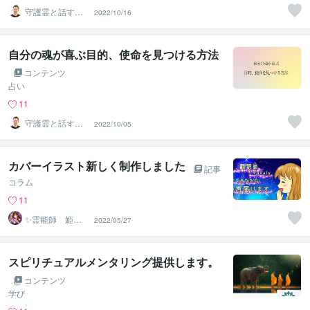
守護霊と話す人
2022/10/16
｜まこと
自分の魂が喜ぶ目的、使命を見つける方法
コンテンツ
占い
11
守護霊と話す人
2022/10/05
｜まこと
カバーイラスト新しく制作しました
記事
コラム
11
✨霊能師 姫神✨
2022/05/27
心を導く、守護
霊の通訳者
スピリチュアルメンタリング提供します。
コンテンツ
学び