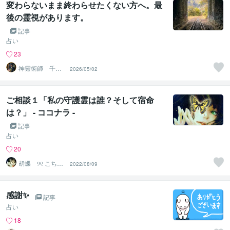
変わらないまま終わらせたくない方へ。最
後の霊視があります。
記事
占い
23
神靈術師 千
2026/05/02
歳
ご相談１「私の守護霊は誰？そして宿命
は？」 - ココナラ -
記事
占い
20
胡蝶 ୨୧ こちょ
2022/08/09
う ୨୧
感謝✨
記事
占い
18