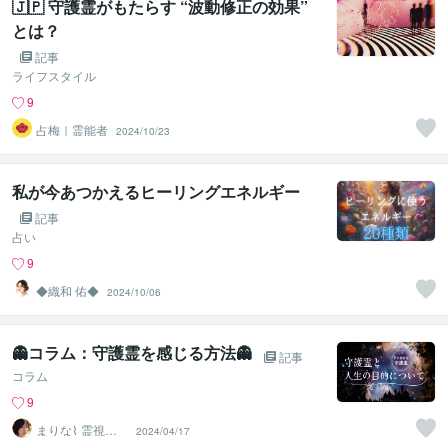
🇯🇵 守護霊がもたらす “波動修正の効果”
とは？
記事
ライフスタイル
9
占梅｜霊能者
2024/10/23
私が今あつかえるヒーリングエネルギー
記事
占い
9
◆織和 佑◆
2024/10/06
👻コラム：守護霊を感じる方法👻
記事
コラム
9
まりな⌇ 霊視鑑
2024/04/17
定士