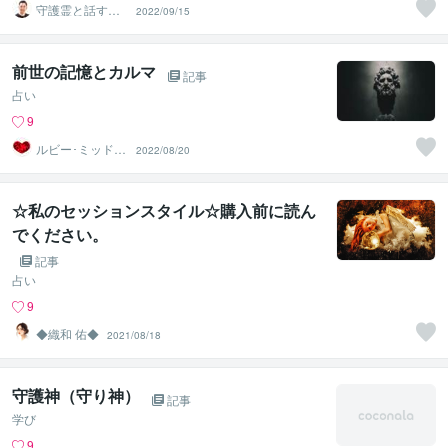
守護霊と話す人
2022/09/15
｜まこと
前世の記憶とカルマ
記事
占い
9
ルビー･ミッドナ
2022/08/20
イト
☆私のセッションスタイル☆購入前に読ん
でください。
記事
占い
9
◆織和 佑◆
2021/08/18
守護神（守り神）
記事
学び
9