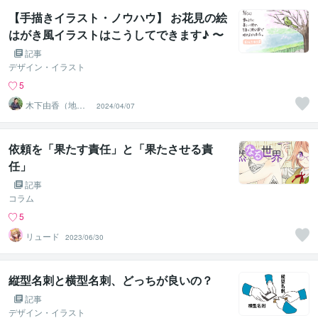
【手描きイラスト・ノウハウ】 お花見の絵
はがき風イラストはこうしてできます♪ 〜
桜とメジロ〜
記事
デザイン・イラスト
5
木下由香（地域
2024/04/07
繋がり手描きデ
ザイナー）
依頼を「果たす責任」と「果たさせる責
任」
記事
コラム
5
リュード
2023/06/30
縦型名刺と横型名刺、どっちが良いの？
記事
デザイン・イラスト