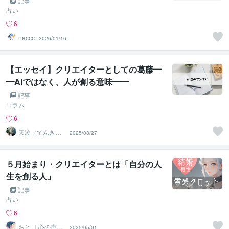
記事
占い
6
neccc
2026/01/16
【エッセイ】クリエイターとしての葛藤━
━AIではなく、人が創る意味━━
記事
コラム
6
天泣（てんきゅ
2025/08/27
う）｜執筆家
５月始まり・クリエイターとは「自分の人
生を創る人」
記事
占い
6
おと ｜心の声に
2025/05/01