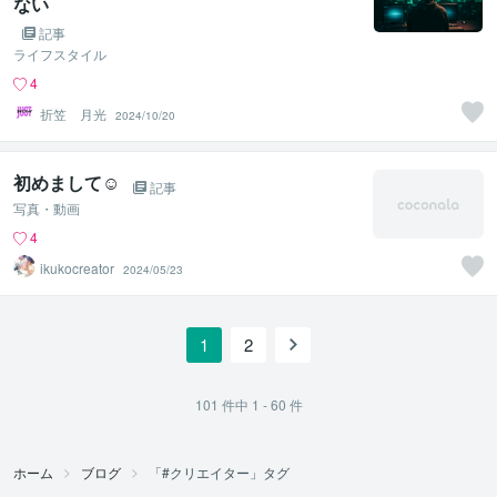
ない
記事
ライフスタイル
4
折笠 月光
2024/10/20
初めまして☺️
記事
写真・動画
4
ikukocreator
2024/05/23
1
2
101
件中
1 - 60
件
ホーム
ブログ
「#クリエイター」タグ