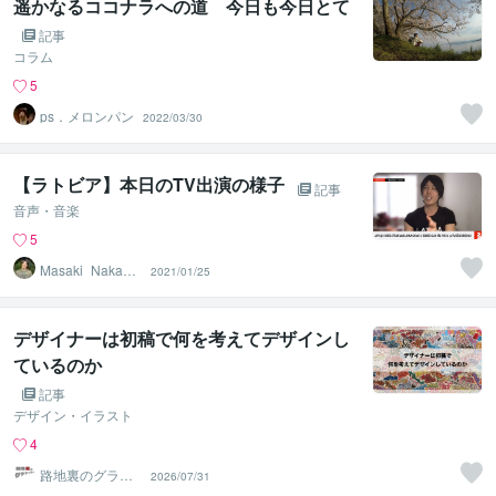
遥かなるココナラへの道 今日も今日とて
記事
コラム
5
ps．メロンパン
2022/03/30
【ラトビア】本日のTV出演の様子
記事
音声・音楽
5
Masaki_Nakaga
2021/01/25
wa
デザイナーは初稿で何を考えてデザインし
ているのか
記事
デザイン・イラスト
4
路地裏のグラフ
2026/07/31
ィティ