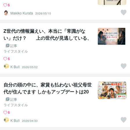
6
Makiko Kurata
2026/05/10
Z世代の情報漏えい、本当に「常識がな
い」だけ？ 上の世代が見逃している、
彼らがこっそり始めていた孤独の処方箋
記事
ライフスタイル
6
K Bull
2026/05/02
自分の頭の中に、家賃も払わない祖父母世
代が住んでます しかもアップデートは20
年前で止まっている件
記事
ライフスタイル
6
K Bull
2026/04/30