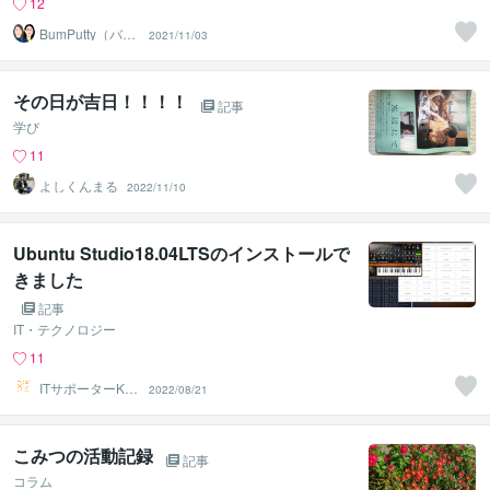
12
BumPutty（バン
2021/11/03
プティ）
その日が吉日！！！！
記事
学び
11
よしくんまる
2022/11/10
Ubuntu Studio18.04LTSのインストールで
きました
記事
IT・テクノロジー
11
ITサポーターKU
2022/08/21
MA222
こみつの活動記録
記事
コラム