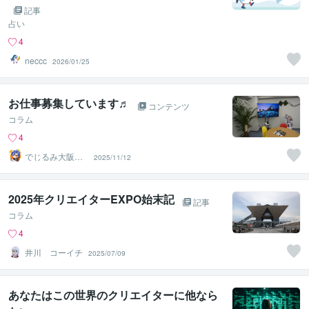
替え】
記事
占い
4
neccc
2026/01/25
お仕事募集しています♬
コンテンツ
コラム
4
でじるみ大阪本
2025/11/12
町
2025年クリエイターEXPO始末記
記事
コラム
4
井川 コーイチ
2025/07/09
あなたはこの世界のクリエイターに他なら