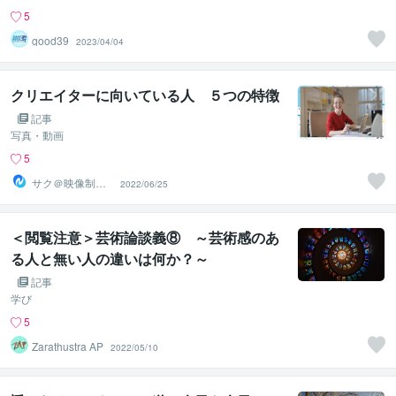
5
good39
2023/04/04
クリエイターに向いている人 ５つの特徴
記事
写真・動画
5
サク＠映像制作
2022/06/25
とPodcast
＜閲覧注意＞芸術論談義⑧ ～芸術感のあ
る人と無い人の違いは何か？～
記事
学び
5
Zarathustra AP
2022/05/10