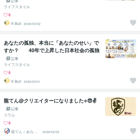
記事
でいる
ライフスタイル
8
K Bull
2026/05/02
あなたの孤独、本当に「あなたのせい」で
すか？ 40年で上昇した日本社会の孤独
を、ひとりで背負っていた話
記事
ライフスタイル
8
K Bull
2026/05/01
龍てん@クリエイターになりました⟡😎✌️
記事
コラム
8
龍てん～あなた
2026/02/05
の魂の羅針盤