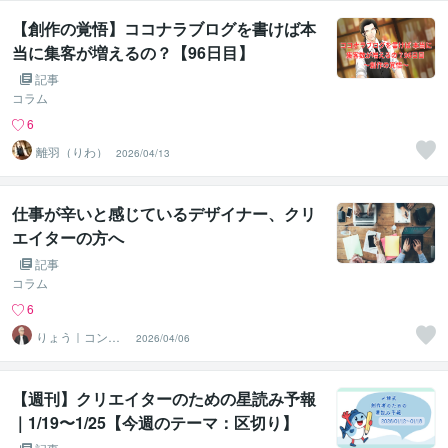
【創作の覚悟】ココナラブログを書けば本
当に集客が増えるの？【96日目】
記事
コラム
6
離羽（りわ）
2026/04/13
仕事が辛いと感じているデザイナー、クリ
エイターの方へ
記事
コラム
6
りょう｜コンセ
2026/04/06
プトビジュアラ
イザー
【週刊】クリエイターのための星読み予報
｜1/19〜1/25【今週のテーマ：区切り】