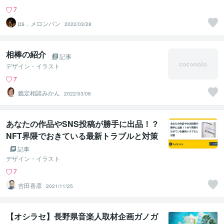
7
ps．メロンパン
2022/03/28
相棒の紹介
記事
デザイン・イラスト
7
鑑定相談みかん
2022/03/06
あなたの作品やSNS投稿が勝手に出品！？
NFT界隈でおきている最新トラブルと対策
記事
デザイン・イラスト
7
吉田喜彦
2021/11/25
【オシラセ】長野県音楽人取材企画ガノガ