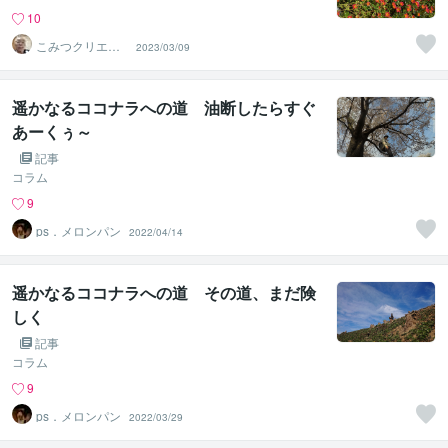
10
こみつクリエイ
2023/03/09
ティブ 甲野光
弘
遥かなるココナラへの道 油断したらすぐ
あーくぅ～
記事
コラム
9
ps．メロンパン
2022/04/14
遥かなるココナラへの道 その道、まだ険
しく
記事
コラム
9
ps．メロンパン
2022/03/29