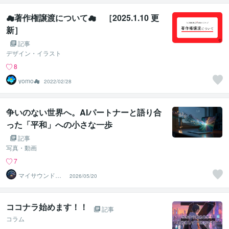
☁︎著作権譲渡について☁︎ ［2025.1.10 更
新］
記事
デザイン・イラスト
8
yomo☁︎
2022/02/28
争いのない世界へ。AIパートナーと語り合
った「平和」への小さな一歩
記事
写真・動画
7
マイサウンドス
2026/05/20
ケープ
ココナラ始めます！！
記事
コラム