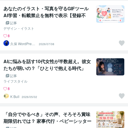
あなたのイラスト・写真を守るGIFツール
AI学習・転載禁止を無料で表示【登録不
要】
記事
デザイン・イラスト
8
久保 WordPress
2026/07/08
カスタマイズ
AIに悩みを話す10代女性が半数超え。彼女
たちが弱いの？「ひとりで抱える時代」
を、若い世代が先に終わらせていた
記事
ライフスタイル
8
K Bull
2026/05/02
「自分でやるべき」その声、そろそろ賞味
期限切れでは？ 家事代行・ベビーシッター
の税額控除、国主体の本気の段取りが進ん