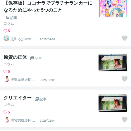
【保存版】ココナラでプラチナランカーに
なるためにやった5つのこと
記事
コラム
5
元和るか＠マル
2025/04/09
チクリエイター
原資の正体
記事
コラム
5
虎紫志織＠同じ
2025/02/05
目線の『駆け込
み寺』
クリエイター
記事
コラム
5
虎紫志織＠同じ
2025/02/04
目線の『駆け込
み寺』