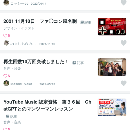
コッシー55
2022/06/14
2021 11月10日 ファ◯コン風名刺
記事
デザイン・イラスト
6
のぶしまめ みな
2021/11/10
ご
再生回数10万回突破しました！
記事
音声・音楽
6
Masaki_Nakaga
2021/05/23
wa
YouTube Music 認定資格 第３６回 Ch
atGPTとのマンツーマンレッスン
記事
音声・音楽
5