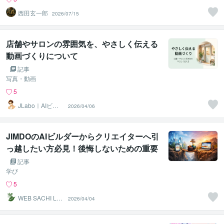
西田玄一郎
2026/07/15
店舗やサロンの雰囲気を、やさしく伝える
動画づくりについて
記事
写真・動画
5
JLabo｜AIビジ
2026/04/06
ュアル制作
JIMDOのAIビルダーからクリエイターへ引
っ越したい方必見！後悔しないための重要
チェックリスト
記事
学び
5
WEB SACHI LA
2026/04/04
BO