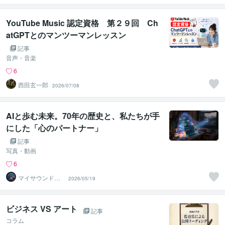
YouTube Music 認定資格 第２９回 Ch
atGPTとのマンツーマンレッスン
記事
音声・音楽
6
西田玄一郎
2026/07/08
AIと歩む未来。70年の歴史と、私たちが手
にした「心のパートナー」
記事
写真・動画
6
マイサウンドス
2026/05/19
ケープ
ビジネス VS アート
記事
コラム