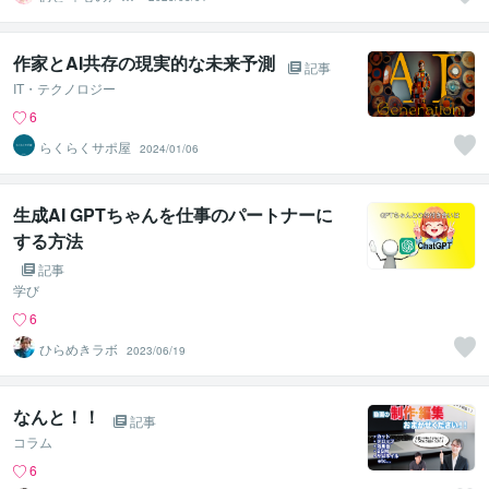
寄り添うセラピ
スト
作家とAI共存の現実的な未来予測
記事
IT・テクノロジー
6
らくらくサポ屋
2024/01/06
生成AI GPTちゃんを仕事のパートナーに
する方法
記事
学び
6
ひらめきラボ
2023/06/19
なんと！！
記事
コラム
6