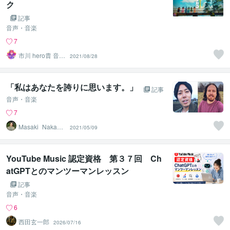
ク
記事
音声・音楽
7
市川 hero貴 音楽
2021/08/28
クリエイター
「私はあなたを誇りに思います。」
記事
音声・音楽
7
Masaki_Nakaga
2021/05/09
wa
YouTube Music 認定資格 第３７回 Ch
atGPTとのマンツーマンレッスン
記事
音声・音楽
6
西田玄一郎
2026/07/16