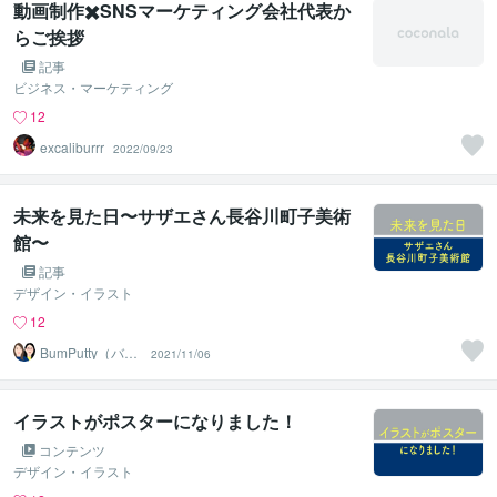
動画制作✖️SNSマーケティング会社代表か
らご挨拶
記事
ビジネス・マーケティング
12
excaliburrr
2022/09/23
未来を見た日〜サザエさん長谷川町子美術
館〜
記事
デザイン・イラスト
12
BumPutty（バン
2021/11/06
プティ）
イラストがポスターになりました！
コンテンツ
デザイン・イラスト