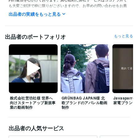
も大変ご好評で枠に限りがございますので、お早めの問い合わせをお薦
めいたします。

出品者の実績をもっと見る
現在15名のチームメンバーで構成、クリエイティブディレクター、カメ
ラマン、エディター、WEBマーケター、上級SNSエキスパート資格保持
者等が常駐。制作会社としては珍しい24時間体制で運営しております。
出品者のポートフォリオ
もっと見る
経験職種
クリエイター / 動画クリエイター
経験年数 : 10年
クリエイター / 映像カメラマン・映像ディレクター
経験年数 : 10年
マーケティング / 広告・宣伝・プロモーション
経験年数 : 10年
マーケティング / SNSマーケティング
経験年数 : 10年
職歴
株式会社ｈａｔｉ
2020年10月 ~ 現在
受賞歴
株式会社営功社様 世界へ
GRÜNBAG JAPAN様 北
Javasparr
キミハルシネマ・フェスティバル優秀作品賞
akippa動画コンテスト
向けスタートアップ新規事
欧ブランドのアパレル動画
家電ブランド
業の動画制作
制作
審査員特別賞
SDGsクリエイティブアワードⅢ最終選考会ファイナリ
スト
StartUp Weekend Japan優勝
経済産業省・JETRO主催Next In
novator採択
coconalaプラチナランク達成
coconala PRO認定
千葉
県勝浦市観光協会賞受賞
出品者の人気サービス