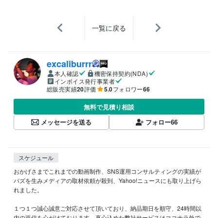
一覧に戻る
excaliburrr
本人確認
機密保持契約(NDA)
インボイス発行事業者
総販売実績
20
評価
5.0
フォロワー
66
無料で見積り相談
メッセージを送る
フォロー
66
スケジュール
おかげさまでこれまでの動画制作、SNS運用コンサルティングの実績が
バズを生みメディアの取材依頼が殺到、Yahoo!ニュースにも取り上げら
れました。

１つ１つ誠心誠意ご対応させて頂いており、納品期日を順守、24時間以
内の返信を心がけております。真心込めた弊社サービスはココナラ外で