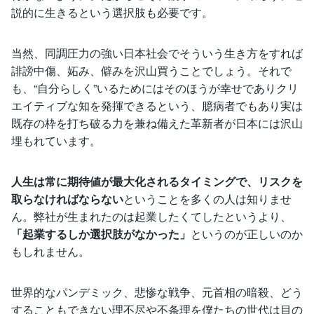
説的に生きるという選択肢も必要です。
当然、同調圧力の強い日本社会でそういう生き方をすれば
誹謗中傷、妬み、僻みを沢山買うことでしょう。それで
も、“自分らしく”いるためにはそのほうが幸せでありクリ
エイティブな知を発揮できるという、臆病者でもあり実は
既存の枠を打ち破る力を兼ね備えた革新者が日本には沢山
埋もれています。
人生は常に期待値が最大化されるタイミングで、リスクを
取らなければならない
ということを多くの人は知りませ
ん。弊社が生まれたのは起業したくてしたというより、
「起業するしか選択肢がなかった」
というのが正しいのか
もしれません。
世界的なパンデミック、悲惨な戦争、元首相の暗殺、どう
することもできない理不尽や不条理を僕たちの世代は目の