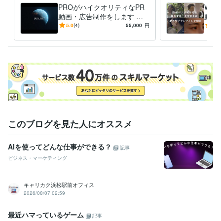
ビジネス・クリエイティブツール
PROがハイクオリティなPR
WE
Google スプレッドシート:10年
Google スライド:10年
動画・広告制作をします 優
動画
Google ドキュメント:10年
Numbers:10年
Pages:10年
秀賞等、数々の動画作品が受
等、
5.0
(4)
55,000
円
5.0
Adobe Photoshop:10年
Lightroom:10年
Adobe Premiere Pro:10年
賞、数千万の広告費削減の実
数千
DaVinci Resolve:10年
CapCut:5年
Adobe Illustrator:10年
Canva:5年
績
Adobe InDesign:10年
Adobe XD:10年
Adobe After Effects:10年
Blender:5年
CINEMA 4D:5年
得意分野
動画編集・映像制作
企画立案〜動画撮影、編集
動画広告
プロモーション
PR動画
アニメーション
ショート動画
イベント
MV
YouTube運用
tiktok運用
動画マーケティング
集客・マーケティング相談
動画マーケティング、SNS運用コンサル
YouTube運用
Twitter運用
Webマーケティング
SEO対策
このブログを見た人にオススメ
動画マーケティング
SNSマーケティング
tiktok運用
Webサイト分析
SNSコンサル
動画集客
AIを使ってどんな仕事ができる？
記事
ビジネス・マーケティング
キャリカク浜松駅前オフィス
2026/08/07 02:59
最近ハマっているゲーム
記事