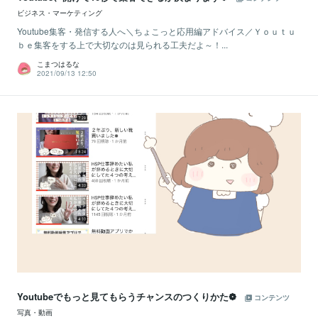
ビジネス・マーケティング
Youtube集客・発信する人へ＼ちょこっと応用編アドバイス／Ｙｏｕｔｕ
ｂｅ集客をする上で大切なのは見られる工夫だよ～！...
こまつはるな
2021/09/13 12:50
Youtubeでもっと見てもらうチャンスのつくりかた❁
コンテンツ
写真・動画