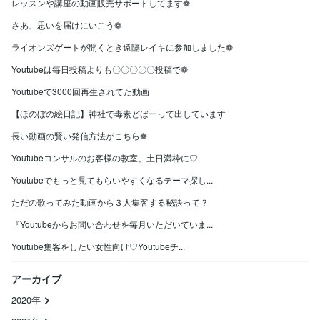
レッスンや講座の動画販売サポートしてます❁
さあ、思いを届けにいこう❁
ライオンズゲートが開くとき遠隔レイキに参加しました❁
Youtubeは毎日投稿よりも〇〇〇〇〇投稿で❁
Youtubeで3000回再生されてた動画
【ほのぼの絵日記】神社で毒素どばーって出しています
長い動画の賢い発信方法がこちら❁
Youtubeコンサルのお客様の教室、土日満枠に♡
Youtubeでもっと見てもらいやすくなるテーマ探し...
ただの歌ってみた動画から３人集客する秘訣って？
『Youtubeからお問い合わせを毎月いただいていま...
Youtube集客をしたい女性向け♡Youtubeチ...
アーカイブ
2020年