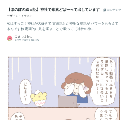
【ほのぼの絵日記】神社で毒素どばーって出しています
コンテンツ
デザイン・イラスト
私はすっごく神社が大好きで 雰囲気とか神聖な空気が パワーをもらえて
るんですね 定期的に足を運ぶことで 吸って（神社の神...
こまつはるな
2021/06/09 04:55