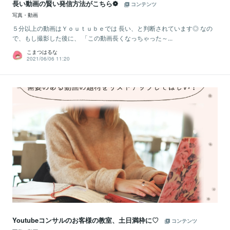
長い動画の賢い発信方法がこちら❁
コンテンツ
写真・動画
５分以上の動画はＹｏｕｔｕｂｅでは 長い、と判断されています◎ なの
で、もし撮影した後に、 「この動画長くなっちゃった～...
こまつはるな
2021/06/06 11:20
Youtubeコンサルのお客様の教室、土日満枠に♡
コンテンツ