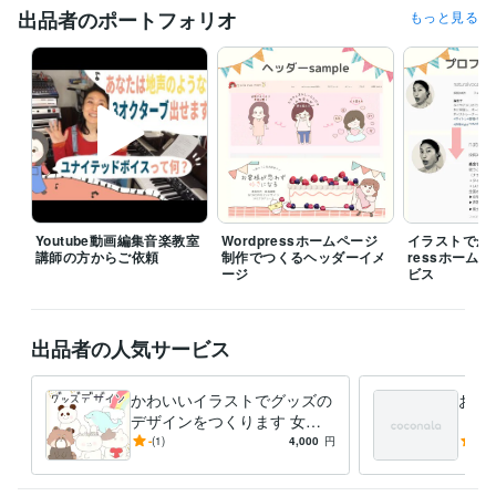
英語検定２級
取得年 : 2014年
出品者のポートフォリオ
もっと見る
得意分野
イラスト作成・漫画制作
心がゆるまるイラスト・漫画作成が得意で
す
ビジネス
Youtube動画編集音楽教室
Wordpressホームページ
イラストでかわ
講師の方からご依頼
制作でつくるヘッダーイメ
ressホーム
ージ
ビス
出品者の人気サービス
かわいいイラストでグッズの
お客
デザインをつくります 女性
（急
向け♡ほんわか・かわいいイ
アイ
-
(1)
4,000
円
5.0
ラストでデザインを制作しま
ージ
す＊