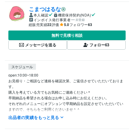
こまつはるな
本人確認
機密保持契約(NDA)
インボイス発行事業者
未登録
総販売実績
22
評価
5.0
フォロワー
63
無料で見積り相談
メッセージを送る
フォロー
63
スケジュール
open:10:00~18:00

お見積り・ご相談など連絡を確認次第、ご返信させていただいておりま
す。

購入を考えている方でもお気軽にご連絡ください＊

早期納品を希望される場合はお申し込み時にお伝えください。

それぞれのメニューにオプションで早期納品を設定させていただいてい
出品者の実績をもっと見る
資格・検定
普通自動車免許
取得年 : 2019年
漢字検定２級
取得年 : 2013年