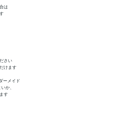
は



さい

だけます

ダーメイド

いか、

す
