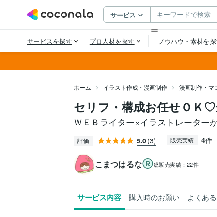
ホーム
イラスト作成・漫画制作
漫画制作・マ
セリフ・構成お任せＯＫ♡
ＷＥＢライター×イラストレーター
4
件
5.0
(3)
販売実績
評価
こまつはるな
総販売実績：
22件
サービス内容
購入時のお願い
よくある