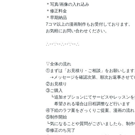
＊写真/画像の入れ込み

＊修正料金

＊早期納品

7コマ以上の漫画制作もお受付しております。

お気軽にお問い合わせください。

∴‥∵‥∴‥∵‥∴

▽全体の流れ

①まずは「お見積り・ご相談」をお願いします。
　⇢メッセージを確認次第、順次お返事させてい
②お見積り

③ご購入

　┗追加オプションにてサービスやレッスンを
　　希望される場合は日程調整など行います

④下絵のラフ案をざっくりご提案、漫画の流れ
⑤制作開始

┗気になることや質問がございましたら、制作
⑥修正のち完了
