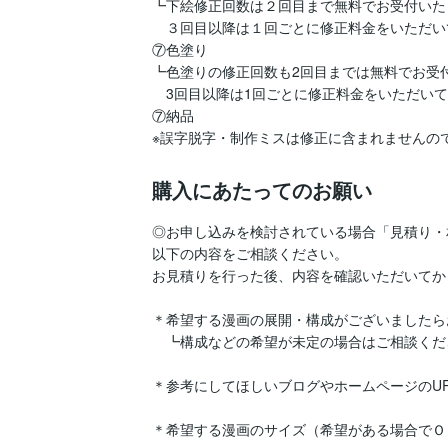
┗下絵修正回数は２回目まで無料でお受付いた
　３回目以降は１回ごとに修正料金をいただい
⑦色塗り

┗色塗りの修正回数も2回目までは無料でお受付
　3回目以降は1回ごとに修正料金をいただいて
⑦納品

※誤字脱字・制作ミスは修正に含まれませんの
購入にあたってのお願い
◎お申し込みを検討されている場合「見積り・
以下の内容をご相談ください。

お見積りを行った後、内容を確認いただいてか
＊希望する漫画の展開・構成がございましたら
　┗構成などの希望が未定の場合はご相談くださ
＊参考にしてほしいブログやホームページのUR
＊希望する漫画のサイズ（希望がある場合でＯ