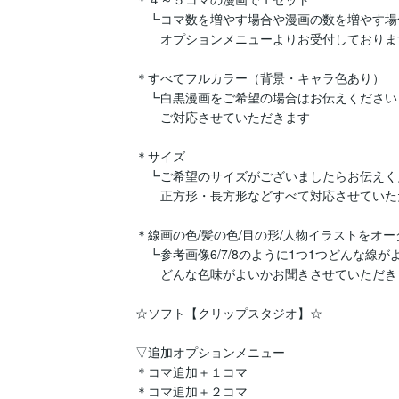
　┗コマ数を増やす場合や漫画の数を増やす場合
　　オプションメニューよりお受付しております
＊すべてフルカラー（背景・キャラ色あり）

　┗白黒漫画をご希望の場合はお伝えください

　　ご対応させていただきます

＊サイズ

　┗ご希望のサイズがございましたらお伝えくだ
　　正方形・長方形などすべて対応させていた
＊線画の色/髪の色/目の形/人物イラストをオー
　┗参考画像6/7/8のように1つ1つどんな線がよ
　　どんな色味がよいかお聞きさせていただきま
☆ソフト【クリップスタジオ】☆

▽追加オプションメニュー

＊コマ追加＋１コマ

＊コマ追加＋２コマ
