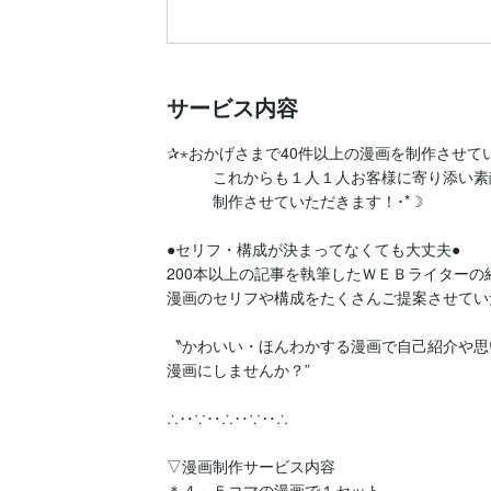
サービス内容
✰⋆おかげさまで40件以上の漫画を制作させて
　　　これからも１人１人お客様に寄り添い素
　　　制作させていただきます！･*☽

●セリフ・構成が決まってなくても大丈夫●

200本以上の記事を執筆したＷＥＢライターの
漫画のセリフや構成をたくさんご提案させてい
〝かわいい・ほんわかする漫画で自己紹介や思い
漫画にしませんか？”

∴‥∵‥∴‥∵‥∴

▽漫画制作サービス内容

＊４～５コマの漫画で１セット
