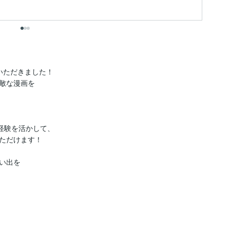
出
いただきました！

敵な漫画を

経験を活かして、

ただけます！

出を
