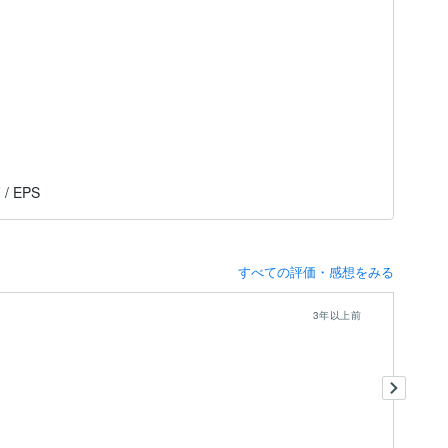
F / EPS
すべての評価・感想をみる
3年以上前
迅
た
ま