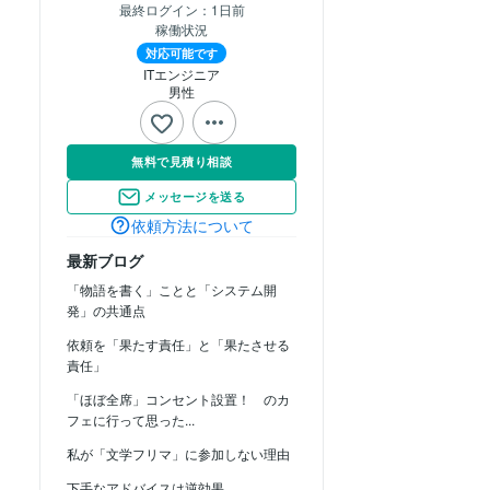
最終ログイン：
1日前
稼働状況
対応可能です
ITエンジニア
男性
無料で見積り相談
メッセージを送る
依頼方法について
最新ブログ
「物語を書く」ことと「システム開
発」の共通点
依頼を「果たす責任」と「果たさせる
責任」
「ほぼ全席」コンセント設置！ のカ
フェに行って思った...
私が「文学フリマ」に参加しない理由
下手なアドバイスは逆効果