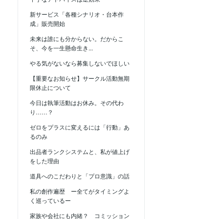
新サービス「各種シナリオ・台本作
成」販売開始
未来は誰にも分からない。だからこ
そ、今を一生懸命生き...
やる気がないなら募集しないでほしい
【重要なお知らせ】サークル活動無期
限休止について
今日は執筆活動はお休み。その代わ
り……？
ゼロをプラスに変えるには「行動」あ
るのみ
出品者ランクシステムと、私が値上げ
をした理由
道具へのこだわりと「プロ意識」の話
私の創作遍歴 ー全てがタイミングよ
く巡っているー
家族や会社にも内緒？ コミッション