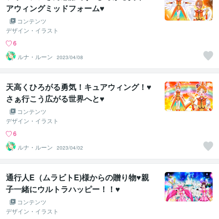
アウィングミッドフォーム♥
コンテンツ
デザイン・イラスト
6
ルナ・ルーン
2023/04/08
天高くひろがる勇気！キュアウィング！♥
さぁ行こう広がる世界へと♥
コンテンツ
デザイン・イラスト
6
ルナ・ルーン
2023/04/02
通行人E（ムラビトE)様からの贈り物♥親
子一緒にウルトラハッピー！！♥
コンテンツ
デザイン・イラスト