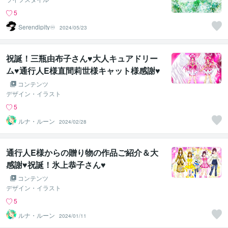
5
Serendipity♾️
2024/05/23
祝誕！三瓶由布子さん♥大人キュアドリー
ム♥通行人E様直間莉世様キャット様感謝♥
コンテンツ
デザイン・イラスト
5
ルナ・ルーン
2024/02/28
通行人E様からの贈り物の作品ご紹介＆大
感謝♥祝誕！氷上恭子さん♥
コンテンツ
デザイン・イラスト
5
ルナ・ルーン
2024/01/11