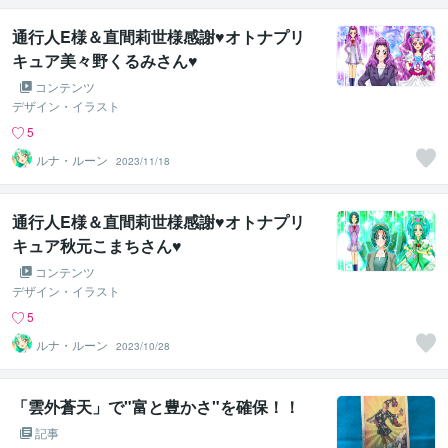
通行人E様＆直間莉世様感謝♥オトナプリ
キュア美々野くるみさん♥
コンテンツ
デザイン・イラスト
5
ルナ・ルーン
2023/11/18
通行人E様＆直間莉世様感謝♥オトナプリ
キュア秋元こまちさん♥
コンテンツ
デザイン・イラスト
5
ルナ・ルーン
2023/10/28
「雲外蒼天」で"富と豊かさ"を確保！！
記事