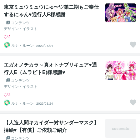
東京ミュウミュウにゅ〜♡第二期もご奉仕
するにゃん♥通行人E様感謝
コンテンツ
デザイン・イラスト
2
ルナ・ルーン
2023/04/04
エガオノチカラ～真オトナプリキュア♥通
行人E（ムラビトE)様感謝♥
コンテンツ
デザイン・イラスト
2
ルナ・ルーン
2023/03/24
【人造人間キカイダー対サンダーマスク】
挿絵♥【有償】ご依頼ご紹介
コンテンツ