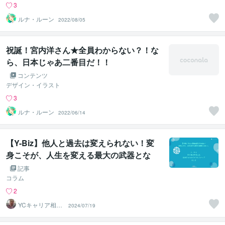
3
ルナ・ルーン
2022/08/05
祝誕！宮内洋さん★全員わからない？！な
ら、日本じゃあ二番目だ！！
コンテンツ
デザイン・イラスト
3
ルナ・ルーン
2022/06/14
【Y-Biz】他人と過去は変えられない！変
身こそが、人生を変える最大の武器とな
る！」
記事
コラム
2
YCキャリア相談
2024/07/19
室