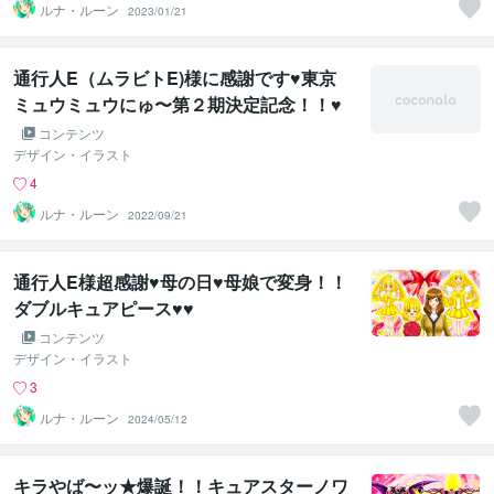
ルナ・ルーン
2023/01/21
通行人E（ムラビトE)様に感謝です♥東京
ミュウミュウにゅ〜第２期決定記念！！♥
コンテンツ
デザイン・イラスト
4
ルナ・ルーン
2022/09/21
通行人E様超感謝♥母の日♥母娘で変身！！
ダブルキュアピース♥♥
コンテンツ
デザイン・イラスト
3
ルナ・ルーン
2024/05/12
キラやば〜ッ★爆誕！！キュアスターノワ