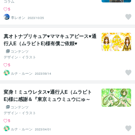
コラム
5
李レオン
2023/10/25
真オトナプリキュア♥ママキュアピース♥通
行人E（ムラビトE)様有償ご依頼♥
コンテンツ
デザイン・イラスト
5
ルナ・ルーン
2023/09/14
変身！ミュウレタス♥通行人E（ムラビト
E)様に感謝＆『東京ミュウミュウにゅ～
♡』第２期前祝い♥
コンテンツ
デザイン・イラスト
5
ルナ・ルーン
2023/04/01