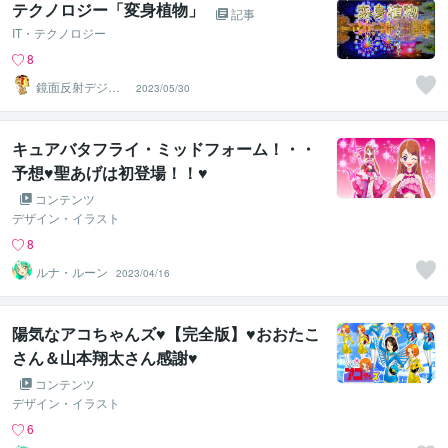
テクノロジー「変身植物」
記事
IT・テクノロジー
8
鏡面反射デジタ
2023/05/30
ルアート製作所
（鈴木穣）
キュアバタフライ・ミッドフォーム！・・
予想♥聖あげは初登場！！♥
コンテンツ
デザイン・イラスト
8
ルナ・ルーン
2023/04/16
陽気なアコちゃんズ♥【完全版】♥おおたこ
さん＆山本翔太さん感謝♥
コンテンツ
デザイン・イラスト
6