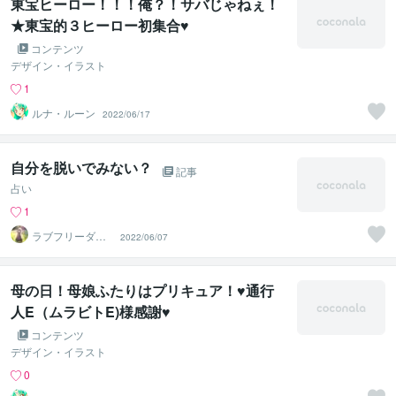
東宝ヒーロー！！！俺？！サバじゃねぇ！
★東宝的３ヒーロー初集合♥
コンテンツ
デザイン・イラスト
1
ルナ・ルーン
2022/06/17
自分を脱いでみない？
記事
占い
1
ラブフリーダム
2022/06/07
セッション
母の日！母娘ふたりはプリキュア！♥通行
人E（ムラビトE)様感謝♥
コンテンツ
デザイン・イラスト
0