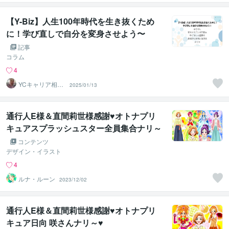
【Y-Biz】人生100年時代を生き抜くため
に！学び直しで自分を変身させよう〜
記事
コラム
4
YCキャリア相談
2025/01/13
室
通行人E様＆直間莉世様感謝♥オトナプリ
キュアスプラッシュスター全員集合ナリ～
♥
コンテンツ
デザイン・イラスト
4
ルナ・ルーン
2023/12/02
通行人E様＆直間莉世様感謝♥オトナプリ
キュア日向 咲さんナリ～♥