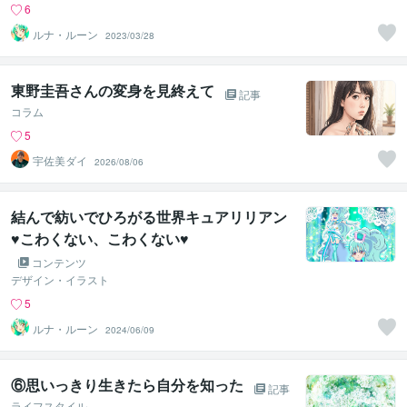
6
ルナ・ルーン
2023/03/28
東野圭吾さんの変身を見終えて
記事
コラム
5
宇佐美ダイ
2026/08/06
結んで紡いでひろがる世界キュアリリアン
♥こわくない、こわくない♥
コンテンツ
デザイン・イラスト
5
ルナ・ルーン
2024/06/09
⑥思いっきり生きたら自分を知った
記事
ライフスタイル