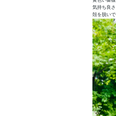
気持ち良さ
殻を脱いで