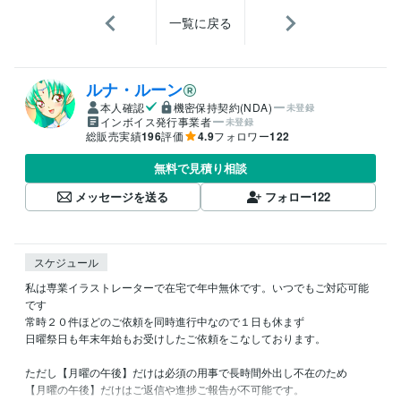
一覧に戻る
ルナ・ルーン
本人確認
機密保持契約(NDA)
未登録
インボイス発行事業者
未登録
総販売実績
196
評価
4.9
フォロワー
122
無料で見積り相談
メッセージを送る
フォロー
122
スケジュール
私は専業イラストレーターで在宅で年中無休です。いつでもご対応可能
です

常時２０件ほどのご依頼を同時進行中なので１日も休まず

日曜祭日も年末年始もお受けしたご依頼をこなしております。

ただし【月曜の午後】だけは必須の用事で長時間外出し不在のため

【月曜の午後】だけはご返信や進捗ご報告が不可能です。
