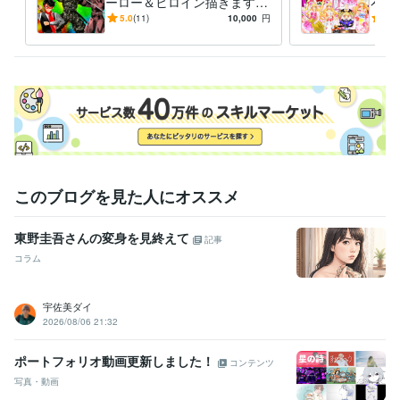
ーロー＆ヒロイン描きます
ろな
いかなるご指示でもイラスト
ご希
5.0
(11)
10,000
円
5.0
描いてみせます！！！
イラ
このブログを見た人にオススメ
東野圭吾さんの変身を見終えて
記事
コラム
宇佐美ダイ
2026/08/06 21:32
ポートフォリオ動画更新しました！
コンテンツ
写真・動画