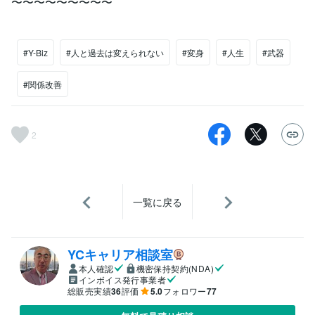
〜〜〜〜〜〜〜〜〜
#Y-Biz
#人と過去は変えられない
#変身
#人生
#武器
#関係改善
2
一覧に戻る
YCキャリア相談室
本人確認
機密保持契約(NDA)
インボイス発行事業者
総販売実績
36
評価
5.0
フォロワー
77