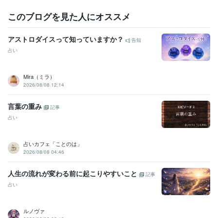
Adobe Photoshop:5年
Adobe Illustrator:3年
AutoCAD:5年
このブログを見た人にオススメ
その他ツール
ジョブカード:7年
アストロダイスって知っていますか？
告知
得意分野
占い
悩み相談・カウンセリング
キャリアカウンセリング・コンサルティ
ング
ジョブクラフティング・コーチ
悩み 仕事 ビジネス
経営
転職
就活
就職
Mira（ミラ）
2026/08/08 12:14
学歴
日本工業大学
1976年3月 ~ 1980年2月
言葉の重み
記事
占い
占いカフェ「ことのは」
2026/08/08 04:46
人生の流れが変わる前に起こりやすいこと
記事
占い
ルノヴァ