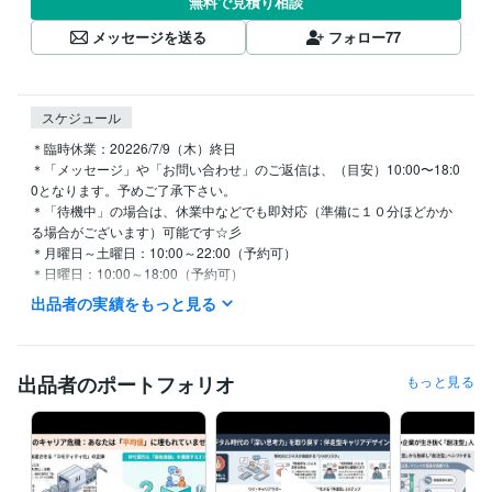
無料で見積り相談
メッセージを送る
フォロー
77
スケジュール
＊臨時休業：20226/7/9（木）終日

＊「メッセージ」や「お問い合わせ」のご返信は、（目安）10:00〜18:0
0となります。予めご了承下さい。

＊「待機中」の場合は、休業中などでも即対応（準備に１０分ほどかか
る場合がございます）可能です☆彡

＊月曜日～土曜日：10:00～22:00（予約可）

＊日曜日：10:00～18:00（予約可）

＊学会・セミナー講演などで臨時休業することがございます。
出品者の実績をもっと見る
経験職種
エンジニア / 情報システム・社内SE
経験年数 : 5年
ゲーム / ゲームプロデューサー・ディレクター・プランナー
経験年
出品者のポートフォリオ
もっと見る
数 : 10年
コンサルタント / 経営コンサルタント
経験年数 : 25年
経営・マネジメント / 経営企画・経営戦略
経験年数 : 15年
研究・開発・設計 / 電気・電子制御設計
経験年数 : 5年