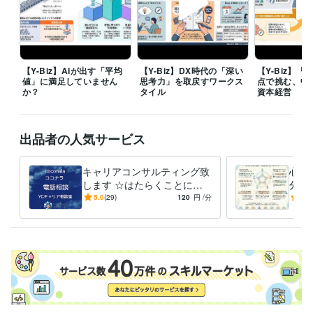
職歴
株式会社ナムコ
1980年6月 ~ 1985年2月
1985年3月 ~ 1988年2月
1988年3月 ~ 1990年2月
1990年3月 ~ 1991年2月
1991年3月 ~ 2
005年2月
2005年3月 ~ 2008年2月
株式会社バンダイナムコホールディングス
2008年3月 ~ 2014年2月
【Y-Biz】AIが出す「平均
【Y-Biz】DX時代の「深い
【Y-Biz】
ワイ・キャリアサポーターズ
2014年3月 ~ 現在
値」に満足していません
思考力」を取戻すワークス
点で挑む、中
か？
タイル
資本経営
資格・検定
キャリアコンサルタント
取得年 : 2018年
キャリア・デベロップメント・アドバイザー（CDA）
取得年 : 2018
出品者の人気サービス
年
昇降機検査資格者
取得年 : 1998年
キャリアコンサルティング致
心の
プログラミング言語・フレームワーク
します ☆はたらくことにつ
分を
C:5年
C++:5年
HTML:20年
Java:10年
JavaScript:10年
PHP:5年
いての相談相手☆
変え
5.0
(29)
120
円
/分
5.0
PL/SQL:3年
SQL:3年
VBA:10年
Visual Basic:10年
己受
ビジネス・クリエイティブツール
WordPress:3年
Access:10年
Excel:15年
Google サイト:5年
Google スプレッドシート:5年
Google スライド:5年
Google ドキュメント:5年
Numbers:10年
Pages:10年
PowerPoint:10年
Word:10年
STORES:1年
弥生会計:1年
Google Analytics:5年
Microsoft Project:4年
ChatGPT:2年
Bard:1年