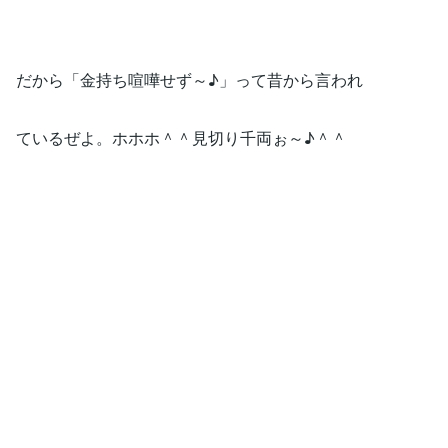
だから「金持ち喧嘩せず～♪」って昔から言われ
ているぜよ。ホホホ＾＾見切り千両ぉ～♪＾＾