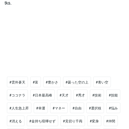
tks.
#雲外蒼天
#富
#豊かさ
#曇った空の上
#青い空
#ココナラ
#日本最高峰
#天才
#秀才
#技術
#技能
#人生急上昇
#幸運
#マネー
#自由
#選択枝
#悩み
#消える
#金持ち喧嘩せず
#見切り千両
#変身
#仲間