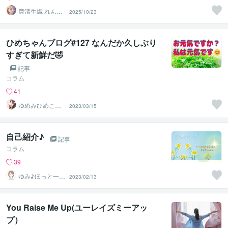
廉清生織 れんせ
2025/10/23
い さき
ひめちゃんブログ#127 なんだか久しぶり
すぎて新鮮だ🤣
記事
コラム
41
ゆめみひめこ☘
2023/03/15
隣のひめこさん
自己紹介♪
記事
コラム
39
ゆみ♪ほっと一息
2023/02/13
☘️心の拠り所
You Raise Me Up(ユーレイズミーアッ
プ）