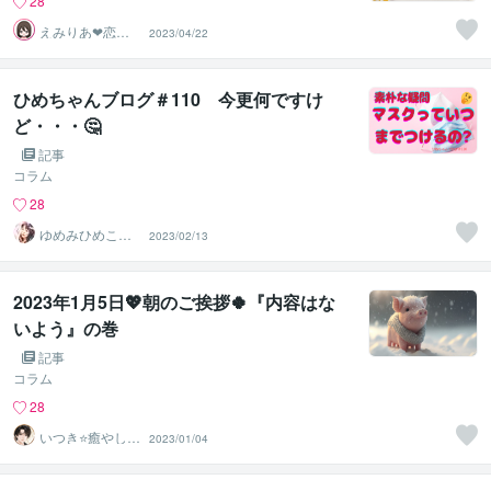
28
えみりあ❤恋愛
2023/04/22
心理学❤スピリ
チュアル✨
ひめちゃんブログ＃110 今更何ですけ
ど・・・🤔
記事
コラム
28
ゆめみひめこ☘
2023/02/13
隣のひめこさん
2023年1月5日💖朝のご挨拶🍀『内容はな
いよう』の巻
記事
コラム
28
いつき⭐️癒やし声
2023/01/04
のお話相手