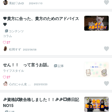
美結♡みゆ
2024/01/10
💖貴方に合った、貴方のためのアドバイス
💖
コンテンツ
コラム
27
松岡すず
2023/06/08
せん！！ って言うお話。
記事
ライフスタイル
27
心のにゃん友 ゆ
2023/03/20
かこ【うつ・復
縁相談】
🎉資格試験合格しました！！🎉🎉💥癌日記
NO15
記事