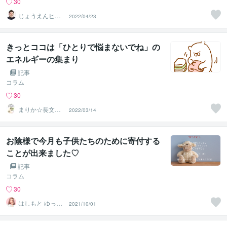
30
じょうえんヒカ
2022/04/23
ル⭐️介護業界の救
世主
きっとココは「ひとりで悩まないでね」の
エネルギーの集まり
記事
コラム
30
まりか☆長文歓
2022/03/14
迎！HSPの休憩
所
お陰様で今月も子供たちのために寄付する
ことが出来ました♡
記事
コラム
30
はしもと ゆっこ
2021/10/01
♡救急こころの
相談室