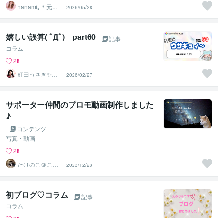
nanami｡＊元美
2026/05/28
容師
嬉しい誤算( ﾟДﾟ) part60
記事
コラム
28
町田うさぎ✨閃
2026/02/27
光の幸せ届け人
♡怪談師⛩️
サポーター仲間のプロモ動画制作しました
♪
コンテンツ
写真・動画
28
たけのこ＠ここ
2023/12/23
ろの地図屋
初ブログ♡コラム
記事
コラム