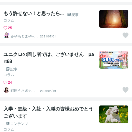
もう許せない！と思ったら...
記事
コラム
25
みやもとまや⭐悩
2021/07/01
み相談
ユニクロの回し者では、ございません pa
rt68
記事
コラム
24
町田うさぎ✨閃
2026/04/19
光の幸せ届け人
♡怪談師⛩️
入学・進級・入社・入職の皆様おめでとう
ございます
コンテンツ
コラム