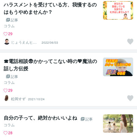
ハラスメントを受けている方、我慢するの
はもうやめませんか？
記事
コラム
29
じょうえんヒカ
2022/06/03
ル⭐️介護業界の救
世主
☎電話相談😨かかってこない時の💖魔法の
話し方伝授
記事
コラム
29
松岡すず
2021/10/24
自分の子って、絶対かわいいよね
記事
コラム
28