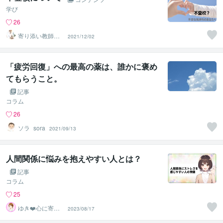
学び
26
寄り添い教師カ
2021/12/02
ウンセラー Qoo
ちー
「疲労回復」への最高の薬は、誰かに褒め
てもらうこと。
記事
コラム
26
ソラ_sora
2021/09/13
人間関係に悩みを抱えやすい人とは？
記事
コラム
25
ゆき❤️心に寄り
2023/08/17
添う癒しのナー
ス