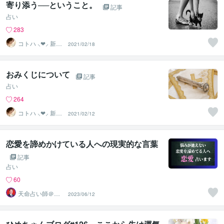
寄り添う──ということ。
記事
占い
283
コトハ ⸜❤︎⸝ 新サ
2021/02/18
ービス提供開始
✨️
おみくじについて
記事
占い
264
コトハ ⸜❤︎⸝ 新サ
2021/02/12
ービス提供開始
✨️
恋愛を諦めかけている人への現実的な言葉
記事
占い
60
天命占い師＠藤
2023/06/12
＊久国