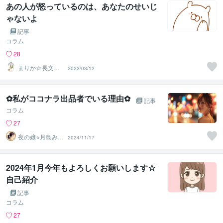
あの人が怒っているのは、あなたのせいじ
ゃないよ
記事
コラム
28
まりか☆長文歓
2022/03/12
迎！HSPの休憩
所
✿私がココナラ出品者でいる理由✿
記事
コラム
27
夜の嬢⭐月島みと
2024/11/17
｜複雑恋愛カウ
ンセラー
2024年1月今年もよろしくお願いします☆
自己紹介
記事
コラム
27