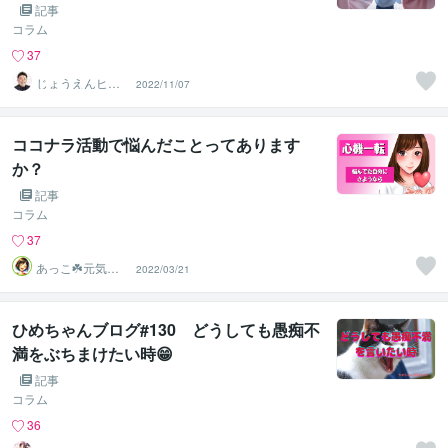
記事
コラム
37
じょうえんヒカ
2022/11/07
ル⭐️介護業界の救
世主
ココナラ活動で悩んだことってあります
か？
記事
コラム
37
あっこ☘️元気届
2022/03/21
ける小さな幸せ
店
ひめちゃんブログ#130 どうしても愚痴不
満をぶちまけたい時😁
記事
コラム
36