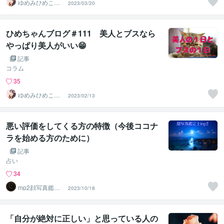
ゆめみひめこ☘
2023/03/20
隣のひめこさん
ひめちゃんブログ＃111 美人とブスなら
やっぱり美人がいい😁
記事
コラム
35
ゆめみひめこ☘
2023/02/13
隣のひめこさん
悪い評価をしてくる方の特徴（今後ココナ
ラを始める方のために）
記事
占い
34
mp2顔写真鑑定
2023/10/18
士ー顔写真から
人生を分析
「自分が絶対に正しい」と思っている人の