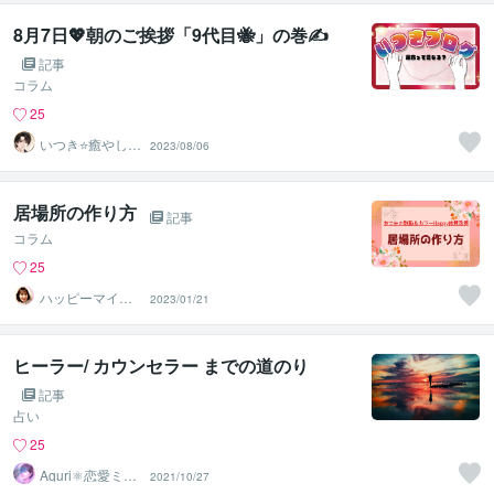
8月7日💖朝のご挨拶「9代目🐝」の巻✍️
記事
コラム
25
いつき⭐️癒やし声
2023/08/06
のお話相手
居場所の作り方
記事
コラム
25
ハッピーマイン
2023/01/21
ド潜在意識セラ
ピストあこみ
ヒーラー/ カウンセラー までの道のり
記事
占い
25
Aguri⚛恋愛ミラ
2021/10/27
ージュ鑑定