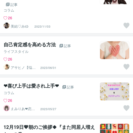
記事
コラム
26
美結♡みゆ
2023/11/03
自己肯定感を高める方法
記事
ライフスタイル
26
アサヒノ【悩み
2023/06/01
相談×メンタルパ
ートナー】
❤喜び上手は愛され上手❤
記事
コラム
26
えみりあ❤恋愛
2023/05/27
心理学❤スピリ
チュアル✨
12月19日💖朝のご挨拶🍀『また同居人増え