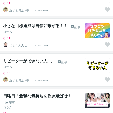
31
あずま貴之⭐幸せ
2023/03/16
自分軸の生き方
育成コーチ
小さな目標達成は自信に繋がる！！
記事
コラム
31
じょうえんヒカ
2022/10/19
ル⭐️介護業界の救
世主
リピーターができない人...。
記事
コラム
30
あずま貴之⭐幸せ
2023/02/25
自分軸の生き方
育成コーチ
日曜日！憂鬱な気持ちを吹き飛ばせ！
記事
コラム