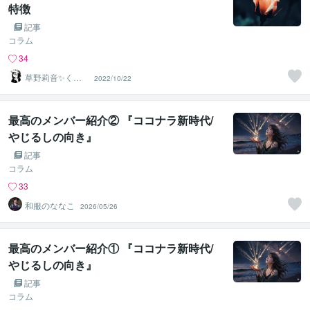
特徴
記事
コラム
34
草野莉音✨くさ
2022/10/22
のりお
最高のメンバー紹介② 『ココナラ新時代/
やじるしの向き』
記事
コラム
33
和服のななこ
2026/05/26
最高のメンバー紹介① 『ココナラ新時代/
やじるしの向き』
記事
コラム