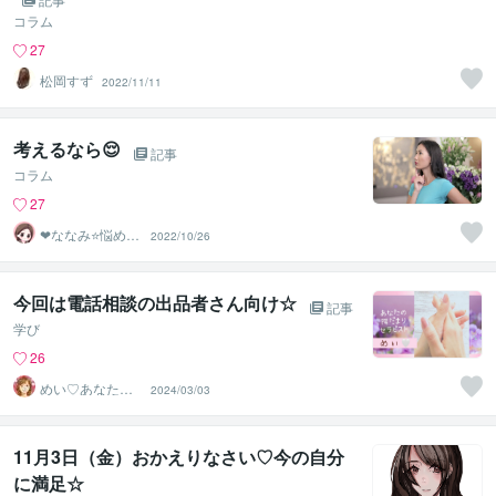
コラム
27
松岡すず
2022/11/11
考えるなら😌
記事
コラム
27
❤ななみ⭐悩める
2022/10/26
あなたの1番の味
方❤
今回は電話相談の出品者さん向け☆
記事
学び
26
めい♡あなたの
2024/03/03
陽だまりセラピ
スト
11月3日（金）おかえりなさい♡今の自分
に満足☆