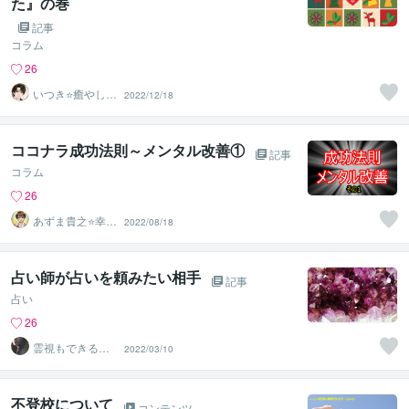
た』の巻
記事
コラム
26
いつき⭐️癒やし声
2022/12/18
のお話相手
ココナラ成功法則～メンタル改善①
記事
コラム
26
あずま貴之⭐幸せ
2022/08/18
自分軸の生き方
育成コーチ
占い師が占いを頼みたい相手
記事
占い
26
霊視もできる話
2022/03/10
相手❤️UI★うい
不登校について
コンテンツ