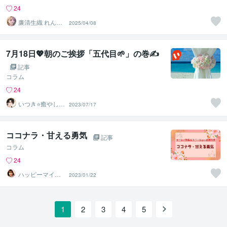
24
廉清生織 れんせ
2025/04/08
い さき
7月18日💖朝のご挨拶「五代目🌱」の巻✍️
記事
コラム
24
いつき⭐️癒やし声
2023/07/17
のお話相手
ココナラ・甘える勇気
記事
コラム
24
ハッピーマイン
2023/01/22
ド潜在意識セラ
ピストあこみ
1
2
3
4
5