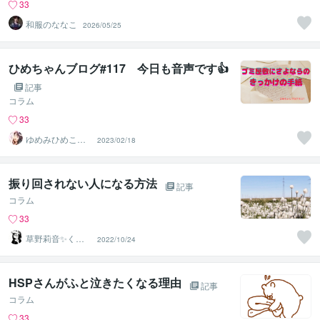
33
和服のななこ
2026/05/25
ひめちゃんブログ#117 今日も音声です👍
記事
コラム
33
ゆめみひめこ☘
2023/02/18
隣のひめこさん
振り回されない人になる方法
記事
コラム
33
草野莉音✨くさ
2022/10/24
のりお
HSPさんがふと泣きたくなる理由
記事
コラム
33