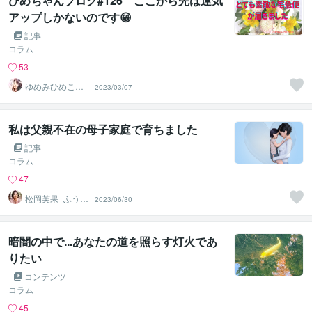
ひめちゃんブログ#126 ここから先は運気
アップしかないのです😁
記事
コラム
53
ゆめみひめこ☘
2023/03/07
隣のひめこさん
私は父親不在の母子家庭で育ちました
記事
コラム
47
松岡芙果_ふうか
2023/06/30
☆願望実現コー
チ
暗闇の中で...あなたの道を照らす灯火であ
りたい
コンテンツ
コラム
45