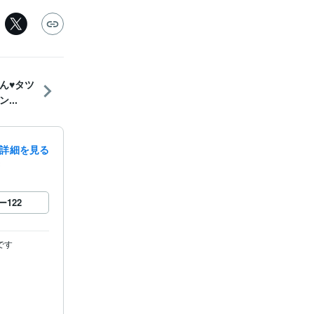
ん♥タツ
...
詳細を見る
録
ー
122
す
