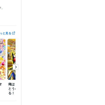
。

っと見る
:5年
イラスト　ロ
オ
俺はこの世の全てなど、
扉開けばファンタジアが
とうの昔に背負ってい
観える！夢が叶う！ルナ
る！！
ルーン誕２０１８