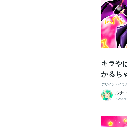
キラや
かるち
デザイン・イラ
ルナ
2023/04/