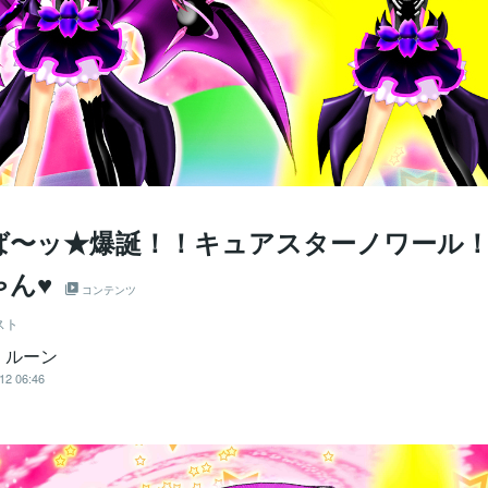
ば〜ッ★爆誕！！キュアスターノワール！
ゃん♥
コンテンツ
スト
・ルーン
12 06:46