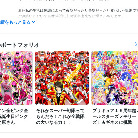
また私の生活は体調によって夜型だったり昼型だったり変化し不規則です
ご連絡いただいても数時間以上お返事出来ない場合があります。

実績をもっと見る
ご理解いただけますと幸いです。
ネットでイラスト＆コミック公開
歴
のポートフォリオ
も
COBOL:1年
ミング言
ムワーク
Adobe Photoshop:20年
Filmora:5年
Excel:10年
PowerPoint:5年
Word
クリエイ
ツール
コミックスタジオ:10年
ツール
イラスト作成・漫画制作
イラスト　ロゴ　デザイン　動画　小説
分野
ゴ　デザイン　動画　小説
アニメ
コミック
特撮
ゲーム
イン全ピンク全
それがスーパー戦隊って
プリキュア１５周年超
祝誕生日ピンク
もんだろ！これが全戦隊
ールスターズメモリー
之原さん
の大いなる力！！
ズ！★ギネスに挑戦