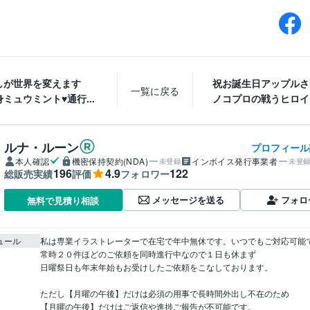
しが世界を変えます
祝お誕生日アップルさ
一覧に戻る
ミュウミント♥通行...
ノコプロの戦うヒロイン
ルナ・ルーン
プロフィール
本人確認
機密保持契約(NDA)
インボイス発行事業者
未登録
未登
196
4.9
122
総販売実績
評価
フォロワー
メッセージを送る
フォロ
無料で見積り相談
ュール
私は専業イラストレーターで在宅で年中無休です。いつでもご対応可能で
常時２０件ほどのご依頼を同時進行中なので１日も休まず

日曜祭日も年末年始もお受けしたご依頼をこなしております。

ただし【月曜の午後】だけは必須の用事で長時間外出し不在のため

【月曜の午後】だけはご返信や進捗ご報告が不可能です。
