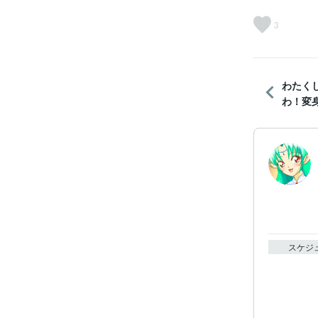
3
わたく
わ！変身
スケジ