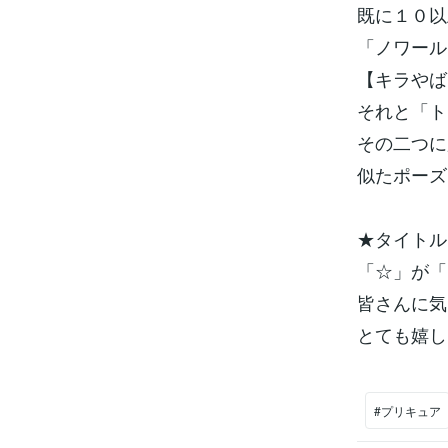
既に１０以
「ノワール
【キラやば
それと「ト
その二つに
似たポーズ
★タイトル
「☆」が「
皆さんに気
とても嬉しい
#プリキュア