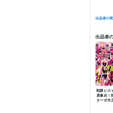
出品者の
受賞
出品者
プログラ
語・フレー
ビジネス・
ティブ
その他
得意
戦隊ヒロ
員集合！
ターボ木