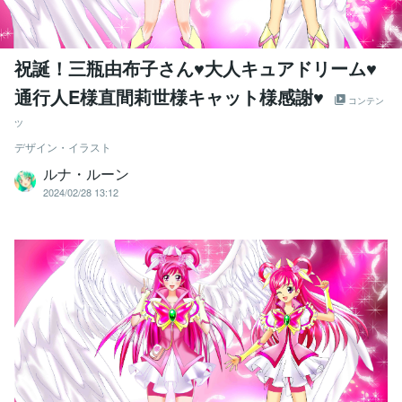
祝誕！三瓶由布子さん♥大人キュアドリーム♥
通行人E様直間莉世様キャット様感謝♥
コンテン
ツ
デザイン・イラスト
ルナ・ルーン
2024/02/28 13:12