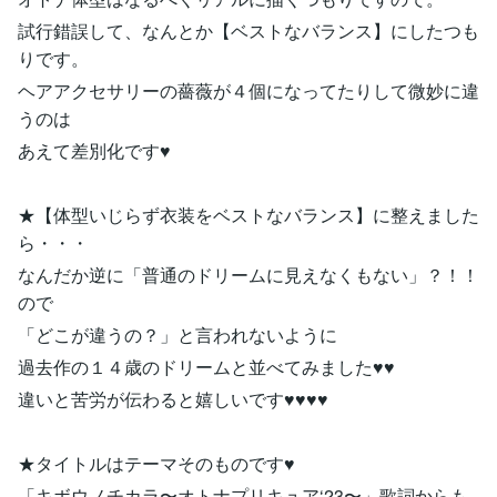
試行錯誤して、なんとか【ベストなバランス】にしたつも
りです。
ヘアアクセサリーの薔薇が４個になってたりして微妙に違
うのは
あえて差別化です♥
★【体型いじらず衣装をベストなバランス】に整えました
ら・・・
なんだか逆に「普通のドリームに見えなくもない」？！！
ので
「どこが違うの？」と言われないように
過去作の１４歳のドリームと並べてみました♥♥
違いと苦労が伝わると嬉しいです♥♥♥♥
★タイトルはテーマそのものです♥
「キボウノチカラ〜オトナプリキュア‘23〜」歌詞からも