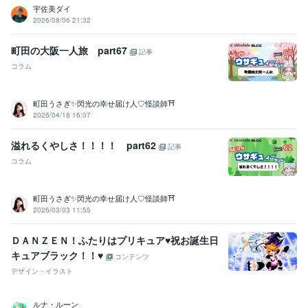
宇佐美ダイ
2026/08/06 21:32
町田の大阪一人旅 part67
記事
コラム
町田うさぎ✨閃光の幸せ届け人♡怪談師⛩️
2026/04/18 16:07
溢れるくやしさ！！！！ part62
記事
コラム
町田うさぎ✨閃光の幸せ届け人♡怪談師⛩️
2026/03/03 11:55
ＤＡＮＺＥＮ！ふたりはプリキュア♥祝お誕生日
キュアブラック！！♥
コンテンツ
デザイン・イラスト
ルナ・ルーン