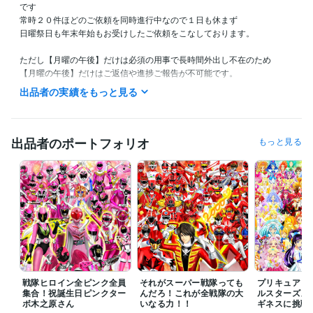
です

常時２０件ほどのご依頼を同時進行中なので１日も休まず

日曜祭日も年末年始もお受けしたご依頼をこなしております。

ただし【月曜の午後】だけは必須の用事で長時間外出し不在のため

【月曜の午後】だけはご返信や進捗ご報告が不可能です。

出品者の実績をもっと見る
また私の生活は体調によって夜型だったり昼型だったり変化し不規則で
す。

ご連絡いただいても数時間以上お返事出来ない場合があります。

出品者のポートフォリオ
もっと見る
ご理解いただけますと幸いです。
受賞歴
ネットでイラスト＆コミック公開
プログラミング言語・フレームワーク
COBOL:1年
ビジネス・クリエイティブツール
Adobe Photoshop:20年
Filmora:5年
Excel:10年
PowerPoint:5年
Word:5年
戦隊ヒロイン全ピンク全員
それがスーパー戦隊っても
プリキュア１
集合！祝誕生日ピンクター
んだろ！これが全戦隊の大
ルスターズメ
ボ木之原さん
その他ツール
いなる力！！
ギネスに挑戦