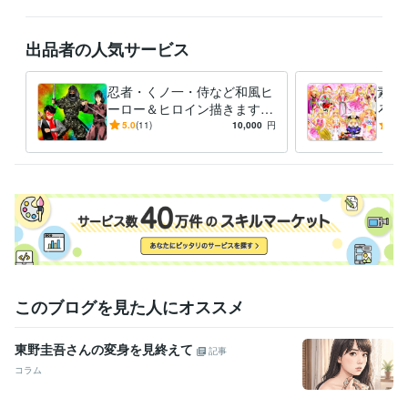
コミックスタジオ:10年
得意分野
出品者の人気サービス
イラスト作成・漫画制作
イラスト　ロゴ　デザイン　動画　小説
イ
ラスト　ロゴ　デザイン　動画　小説
忍者・くノ一・侍など和風ヒ
素敵
アニメ
コミック
特撮
ゲーム
ーロー＆ヒロイン描きます
ろな
いかなるご指示でもイラスト
ご希
5.0
(11)
10,000
円
5.0
描いてみせます！！！
イラ
このブログを見た人にオススメ
東野圭吾さんの変身を見終えて
記事
コラム