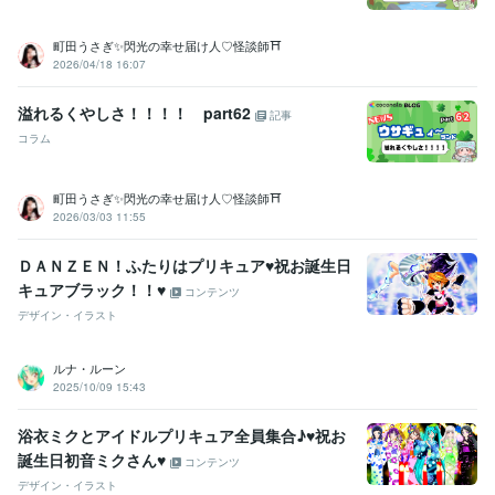
町田うさぎ✨閃光の幸せ届け人♡怪談師⛩️
2026/04/18 16:07
溢れるくやしさ！！！！ part62
記事
コラム
町田うさぎ✨閃光の幸せ届け人♡怪談師⛩️
2026/03/03 11:55
ＤＡＮＺＥＮ！ふたりはプリキュア♥祝お誕生日
キュアブラック！！♥
コンテンツ
デザイン・イラスト
ルナ・ルーン
2025/10/09 15:43
浴衣ミクとアイドルプリキュア全員集合♪♥祝お
誕生日初音ミクさん♥
コンテンツ
デザイン・イラスト