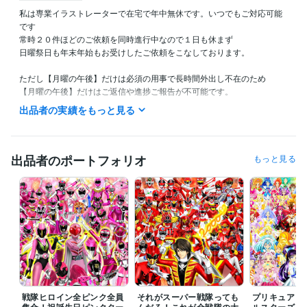
私は専業イラストレーターで在宅で年中無休です。いつでもご対応可能
です

常時２０件ほどのご依頼を同時進行中なので１日も休まず

日曜祭日も年末年始もお受けしたご依頼をこなしております。

ただし【月曜の午後】だけは必須の用事で長時間外出し不在のため

【月曜の午後】だけはご返信や進捗ご報告が不可能です。

出品者の実績をもっと見る
また私の生活は体調によって夜型だったり昼型だったり変化し不規則で
す。

ご連絡いただいても数時間以上お返事出来ない場合があります。

出品者のポートフォリオ
もっと見る
ご理解いただけますと幸いです。
受賞歴
ネットでイラスト＆コミック公開
プログラミング言語・フレームワーク
COBOL:1年
ビジネス・クリエイティブツール
Adobe Photoshop:20年
Filmora:5年
Excel:10年
PowerPoint:5年
Word:5年
戦隊ヒロイン全ピンク全員
それがスーパー戦隊っても
プリキュア１
集合！祝誕生日ピンクター
んだろ！これが全戦隊の大
ルスターズメ