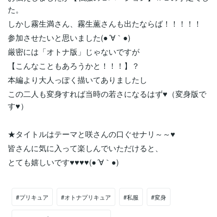
た。
しかし霧生満さん、霧生薫さんも出たならば！！！！！
参加させたいと思いました(●´∀｀●)
厳密には「オトナ版」じゃないですが
【こんなこともあろうかと！！！】？
本編より大人っぽく描いてありましたし
この二人も変身すれば当時の若さになるはず♥（変身版で
す♥）
★タイトルはテーマと咲さんの口ぐせナリ～～♥
皆さんに気に入って楽しんでいただけると、
とても嬉しいです♥♥♥♥(●´∀｀●)
#プリキュア
#オトナプリキュア
#私服
#変身