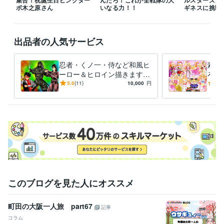
ボ木之原さん
その他ツール
いなる力！！
ギネスに挑戦
コミックスタジオ:10年
得意分野
出品者の人気サービス
イラスト作成・漫画制作
イラスト　ロゴ　デザイン　動画　小説
イ
ラスト　ロゴ　デザイン　動画　小説
忍者・くノ一・侍など和風ヒ
素敵
アニメ
コミック
特撮
ゲーム
ーロー＆ヒロイン描きます
ろな
いかなるご指示でもイラスト
ご希
5.0
(11)
10,000
円
5.0
描いてみせます！！！
イラ
このブログを見た人にオススメ
町田の大阪一人旅 part67
記事
コラム