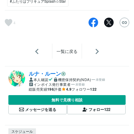
#ふたりはプリキュアSplash☆Star
4
一覧に戻る
ルナ・ルーン
本人確認
機密保持契約(NDA)
未登録
インボイス発行事業者
未登録
総販売実績
196
評価
4.9
フォロワー
122
無料で見積り相談
メッセージを送る
フォロー
122
スケジュール