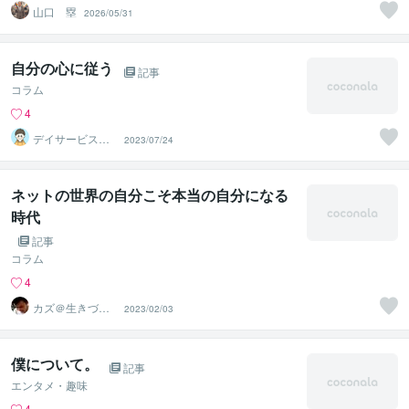
山口 塁
2026/05/31
自分の心に従う
記事
コラム
4
デイサービスの
2023/07/24
お兄さん つっ
ちん
ネットの世界の自分こそ本当の自分になる
時代
記事
コラム
4
カズ＠生きづら
2023/02/03
い人のカウンセ
ラー
僕について。
記事
エンタメ・趣味
4