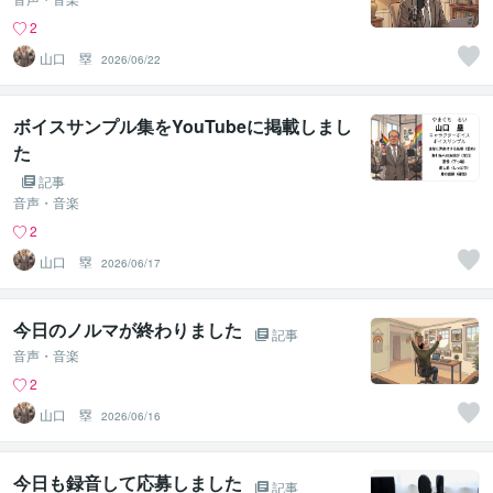
2
山口 塁
2026/06/22
ボイスサンプル集をYouTubeに掲載しまし
た
記事
音声・音楽
2
山口 塁
2026/06/17
今日のノルマが終わりました
記事
音声・音楽
2
山口 塁
2026/06/16
今日も録音して応募しました
記事