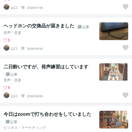
山口 塁
2026/07/06
ヘッドホンの交換品が届きました
記事
音声・音楽
5
山口 塁
2026/06/24
二日酔いですが、発声練習はしています
記事
音声・音楽
5
山口 塁
2026/06/20
今日はzoomで打ち合わせをしていました
記事
ビジネス・マーケティング