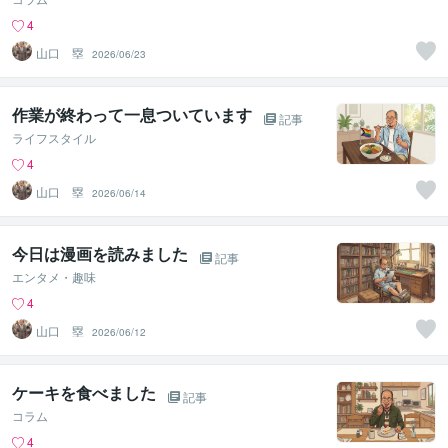
4
山口 塁
2026/06/23
作業が終わって一息ついています
記事
ライフスタイル
4
山口 塁
2026/06/14
今日は漫画を読みました
記事
エンタメ・趣味
4
山口 塁
2026/06/12
ケーキを食べました
記事
コラム
4