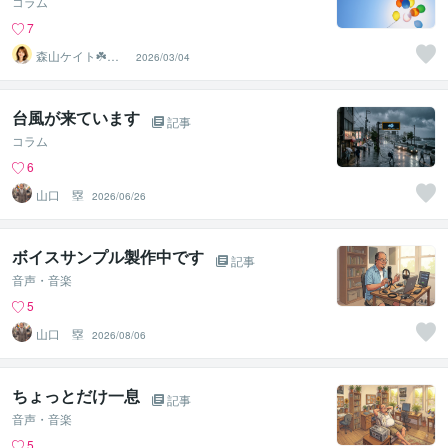
コラム
7
森山ケイト☘️あ
2026/03/04
なただけの隠れ
家
台風が来ています
記事
コラム
6
山口 塁
2026/06/26
ボイスサンプル製作中です
記事
音声・音楽
5
山口 塁
2026/08/06
ちょっとだけ一息
記事
音声・音楽
5