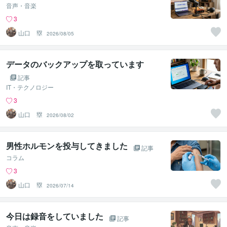
音声・音楽
3
山口 塁
2026/08/05
データのバックアップを取っています
記事
IT・テクノロジー
3
山口 塁
2026/08/02
男性ホルモンを投与してきました
記事
コラム
3
山口 塁
2026/07/14
今日は録音をしていました
記事