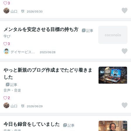
3
山口 塁
2026/05/30
メンタルを安定させる目標の持ち方
記事
学び
3
デイサービスの
2023/06/28
お兄さん つっ
ちん
やっと新規のブログ作成までたどり着きま
した
記事
音声・音楽
2
山口 塁
2026/06/29
今日も録音をしていました
記事
音声・音楽