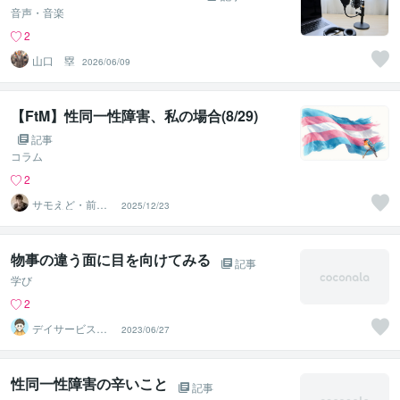
音声・音楽
2
山口 塁
2026/06/09
【FtM】性同一性障害、私の場合(8/29)
記事
コラム
2
サモえど・前向
2025/12/23
きなFtM☺︎
物事の違う面に目を向けてみる
記事
学び
2
デイサービスの
2023/06/27
お兄さん つっ
ちん
性同一性障害の辛いこと
記事