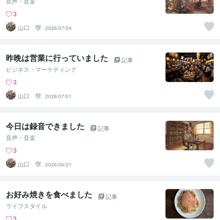
音声・音楽
3
山口 塁
2026/07/04
昨晩は営業に行っていました
記事
ビジネス・マーケティング
3
山口 塁
2026/07/01
今日は録音できました
記事
音声・音楽
3
山口 塁
2026/06/21
お好み焼きを食べました
記事
ライフスタイル
3