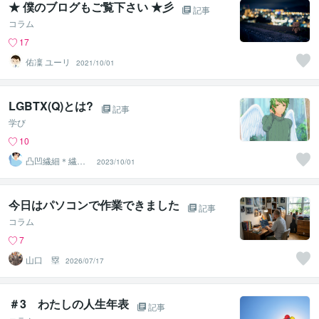
★ 僕のブログもご覧下さい ★彡
記事
コラム
17
佑凜 ユーリ
2021/10/01
LGBTX(Q)とは?
記事
学び
10
凸凹繊細＊繊細
2023/10/01
親子発達親子の
お話相手
今日はパソコンで作業できました
記事
コラム
7
山口 塁
2026/07/17
＃3 わたしの人生年表
記事