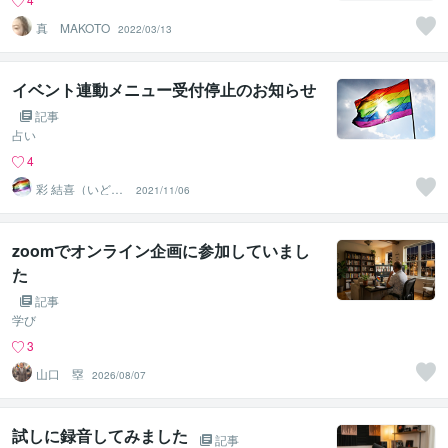
真 MAKOTO
2022/03/13
イベント連動メニュー受付停止のお知らせ
記事
占い
4
彩 結喜（いどろ
2021/11/06
り ゆうき）
zoomでオンライン企画に参加していまし
た
記事
学び
3
山口 塁
2026/08/07
試しに録音してみました
記事