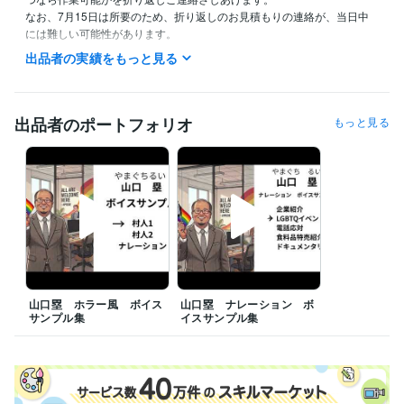
なお、7月15日は所要のため、折り返しのお見積もりの連絡が、当日中
には難しい可能性があります。

それ以外の日であれば、メッセージを確認次第、お見積もりが可能で
出品者の実績をもっと見る
す。

よろしくお願いいたします。
経験職種
出品者のポートフォリオ
もっと見る
クリエイター / ライター・編集
経験年数 : 13年
クリエイター / 声優・ナレーター
ライフスタイル・その他 / イベント司会
経験年数 : 32年
資格・検定
普通自動車第一種運転免許
取得年 : 1995年
食品衛生責任者
取得年 : 2011年
丙種危険物取扱者
取得年 : 2011年
得意分野
音楽制作・ナレーション
ナレーション
山口塁 ホラー風 ボイス
山口塁 ナレーション ボ
サンプル集
イスサンプル集
音楽制作・ナレーション
キャラクターボイス