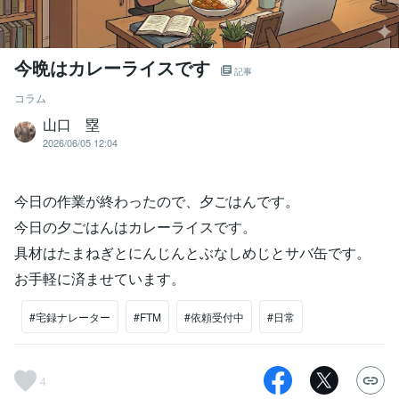
今晩はカレーライスです
記事
コラム
山口 塁
2026/06/05 12:04
今日の作業が終わったので、夕ごはんです。
今日の夕ごはんはカレーライスです。
具材はたまねぎとにんじんとぶなしめじとサバ缶です。
お手軽に済ませています。
#宅録ナレーター
#FTM
#依頼受付中
#日常
4