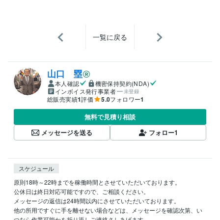
一覧に戻る
山口 塁
本人確認
機密保持契約(NDA)
インボイス発行事業者
未登録
総販売実績
1
評価
5.0
フォロワー
1
無料で見積り相談
メッセージを送る
フォロー
1
スケジュール
原則18時～22時までを稼働時間とさせていただいております。

公休日は終日対応可能ですので、ご相談ください。

メッセージの返信は24時間以内にさせていただいております。

他の所用ですぐに手を離せない場合などは、メッセージを確認次第、い
つなら作業可能かを折り返しご連絡さしあげます。
